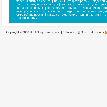
модерни визии за есента
|
най-силните фотографии
|
модерен 
часът на раждане и характера
|
женски прически
|
как да спорту
как да си по-красива
|
проблеми във връзката
|
лесна диета
|
пр
какво убива любовта
|
каква е моята аура
|
най-полезните плодо
какво той ще прости
|
как да се предпазим от грип и настинка
|
с
празничен грим
|
Copyright © 2010 BEU All rights reserved. |
Colocation @ Sofia Data Center