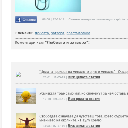
06:00 | 12-31-11 Снимков материал: www.everystockphoto.c
Елементи:
любовта
,
затвора
,
престъпление
Коментари към
"Любовта и затвора":
“Цялата прелест на миналото е, че е минало.” - Оска
Виж цялата статия
20:01 | 11-05-19 |
Усмивката трае само миг, но споменът за нея остава 
Виж цялата статия
12:18 | 09-26-19 |
Свободата означава да чувстваш това, което сърцето
мнението на околните. - Паулу Коелю
Виж цялата статия
11:44 | 07-17-19 |