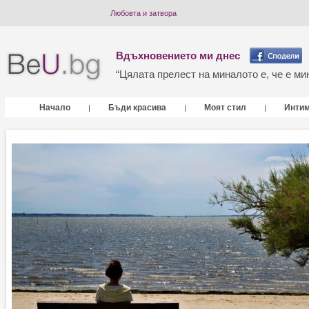
Любовта и затвора
Вдъхновението ми днес
“Цялата прелест на миналото е, че е мин
Начало
Бъди красива
Моят стил
Инти
|
|
|