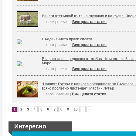
Винаги отстъпвай пътя на глупавия и на лудия. Япон
Виж цялата статия
12:52 | 10-25-18 |
Съединението прави силата
Виж цялата статия
10:08 | 09-06-18 |
Възрастта не предпазва от любов. Но малко любов п
Моро
Виж цялата статия
12:10 | 05-21-18 |
"Нашият Господ е написал обещанието за Възкресение
всяко пролетно листенце". Мартин Лутър
Виж цялата статия
11:55 | 04-05-18 |
1
2
3
4
5
6
7
8
9
10
›
»
Интересно