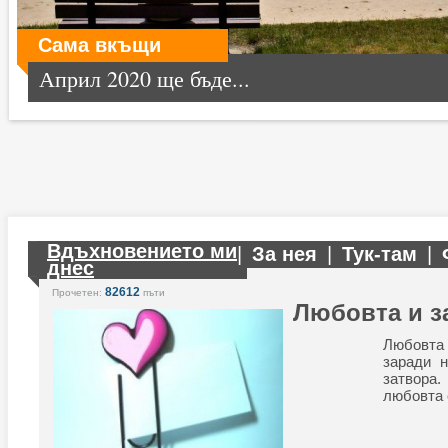
Сама вкъщи
Април 2020 ще бъде...
Вдъхновението ми
|
За нея
|
Тук-там
|
днес
82612
Прочетен:
пъти
Любовта и з
Любовта 
заради н
затвора
любовта 