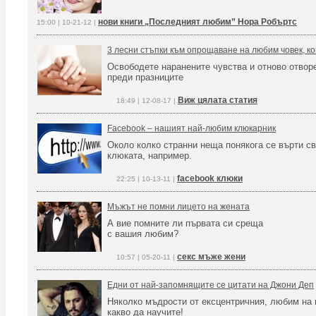
нови книги „Последният любим” Нора Робъртс
15:00 | 10-21-12 |
3 лесни стъпки към опрощаване на любим човек, ко
Освободете наранените чувства и отново отвор
преди празниците
Виж цялата статия
18:49 | 12-08-17 |
Facebook – нашият най-любим клюкарник
Около колко странни неща понякога се върти св
клюката, например.
facebook клюки
22:25 | 10-13-11 |
Мъжът не помни лицето на жената
А вие помните ли първата си среща
с вашия любим?
секс мъже жени
10:57 | 05-20-11 |
Едни от най-запомнящите се цитати на Джони Деп
Няколко мъдрости от ексцентричния, любим на 
какво да научите!