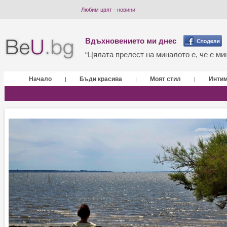
Любим цвят - новини
Вдъхновението ми днес
“Цялата прелест на миналото е, че е мин
Начало
Бъди красива
Моят стил
Инти
|
|
|