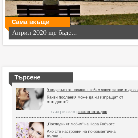
Сама вкъщи
Април 2020 ще бъде...
Търсене
9 подаръка от починал любим човек, за които да с
Какви послания може да ни изпращат от
отвъдното?
знак от отвъдно
17:43 | 06-03-19 |
„Последният любим” на Нора Робъртс
Ако сте настроени на по-романтична
вълна…