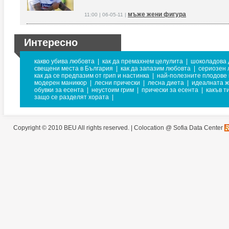
мъже жени фигура
11:00 | 06-05-11 |
Интересно
какво убива любовта
|
как да премахнем целулита
|
шоколадова 
свещени места в България
|
как да запазим любовта
|
сериозен 
как да се предпазим от грип и настинка
|
най-полезните плодове 
модерен маникюр
|
лесни прически
|
лесна диета
|
идеалната 
обувки за есента
|
неустоим грим
|
прически за есента
|
какъв т
защо се разделят хората
|
Copyright © 2010 BEU All rights reserved. |
Colocation @ Sofia Data Center