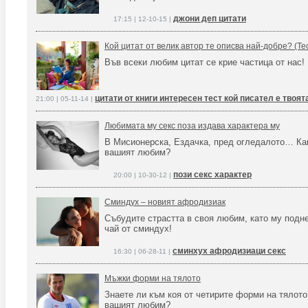
джони деп цитати
17:15 | 12-10-15 |
Кой цитат от велик автор те описва най-добре? (Те
Във всеки любим цитат се крие частица от нас!
цитати от книги интересен тест кой писател е твоя
21:00 | 05-11-14 |
Любимата му секс поза издава характера му
В Мисионерска, Ездачка, пред огледалото… Ка
вашият любим?
пози секс характер
20:00 | 10-30-12 |
Сминдух – новият афродизиак
Събудите страстта в своя любим, като му подн
чай от сминдух!
сминхух афродизиаци секс
16:30 | 06-28-11 |
Мъжки форми на тялото
Знаете ли към коя от четирите форми на тялото
вашият любим?