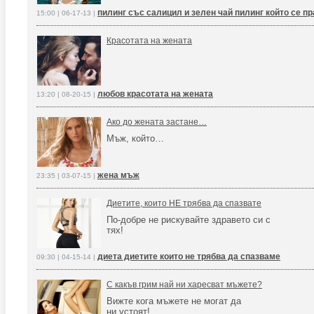
пилинг със салицил и зелен чай пилинг който се пр
15:00 | 06-17-13 |
Красотата на жената
любов красотата на жената
13:20 | 08-20-15 |
Ако до жената застане…
Мъж, който…
жена мъж
23:35 | 03-07-15 |
Диетите, които НЕ трябва да спазвате
По-добре не рискувайте здравето си с
тях!
диета диетите които не трябва да спазваме
09:30 | 04-15-14 |
С какъв грим най ни харесват мъжете?
Вижте кога мъжете не могат да
ни устоят!