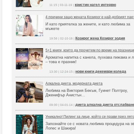
кристин нагел интервю
11:15 | 03-11-19 |
4 причини защо жената Козирог е най-добрият пар
И като приятелка за жените, и като любима за
мъжете
Козирог жена Козирог зодия
19:56 | 02-10-16 |
5+1 книги, които да прочетем по време на празниц
Ароматна напитка с канела, пухкава пижама и 
– това е празник!
нови книги декември коледа
13:30 | 12-24-15 |
Алкална диета, модерната диета
Любима на Виктория Бекъм, Гуинет Полтроу,
Дженифър Анистън…
диета алкална диета отслабван
09:30 | 04-01-14 |
Уникално! Пилинг за лице, който се прави през лят
Запознайте се с новата любима процедура на 
Лопес и Шакира!