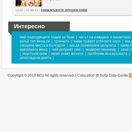
грим мъжете опушен грим
13:00 | 01-30-14 |
Интересно
най-подходящите зодии за брак
|
часът на раждане и характера
какъв тип жена си
|
трикчета
|
какво правят успелите хора
|
как
свещени места в България
|
как да премахнем целулита
|
каква 
идеалната жена
|
най-добрият секс
|
модерен маникюр
|
защо с
|
неустоим грим
|
какво искат жените
|
проблеми във връзката
|
шоколадова диета
|
Copyright © 2010 BEU All rights reserved. |
Colocation @ Sofia Data Center