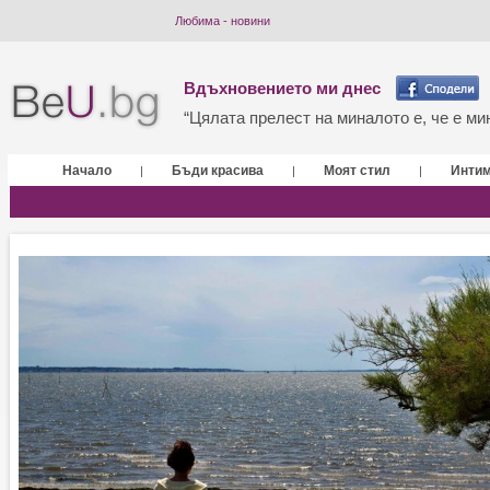
Любима - новини
Вдъхновението ми днес
“Цялата прелест на миналото е, че е мин
Начало
Бъди красива
Моят стил
Инти
|
|
|