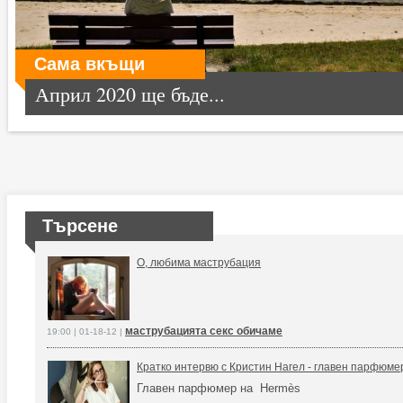
Сама вкъщи
Април 2020 ще бъде...
Търсене
О, любима маструбация
маструбацията секс обичаме
19:00 | 01-18-12 |
Кратко интервю с Кристин Нагел - главен парфюме
Главен парфюмер на Hermès