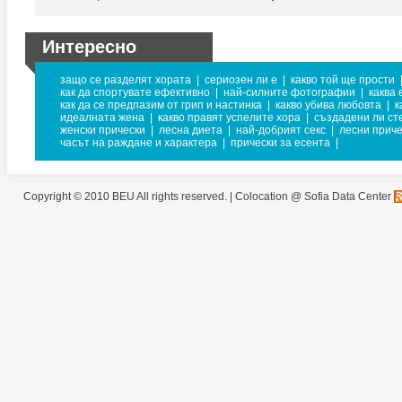
Интересно
защо се разделят хората
|
сериозен ли е
|
какво той ще прости
как да спортувате ефективно
|
най-силните фотографии
|
каква 
как да се предпазим от грип и настинка
|
какво убива любовта
|
к
идеалната жена
|
какво правят успелите хора
|
създадени ли сте
женски прически
|
лесна диета
|
най-добрият секс
|
лесни приче
часът на раждане и характера
|
прически за есента
|
Copyright © 2010 BEU All rights reserved. |
Colocation @ Sofia Data Center