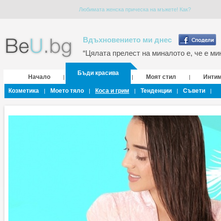
Любимата женска прическа на мъжете! Как?
Вдъхновението ми днес
“Цялата прелест на миналото е, че е мин
Бъди красива
Начало
Моят стил
Инти
|
|
|
Козметика
Моето тяло
Коса и грим
Тенденции
Съвети
|
|
|
|
|