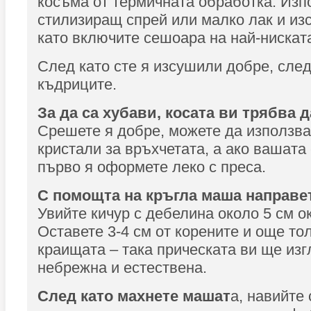
косъма от термичната обработка. Изп
стилизиращ спрей или малко лак и из
като включите сешоара на най-ниската
След като сте я изсушили добре, сле
къдриците.
За да са хубави, косата ви трябва д
Срешете я добре, можете да използва
кристали за връхчетата, а ако вашата
първо я оформете леко с преса.
С помощта на кръгла маша направет
Увийте кичур с дебелина около 5 см о
Оставете 3-4 см от корените и още то
краищата – така прическата ви ще изг
небрежна и естествена.
След като махнете машат
а, навийте 