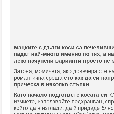
Мацките с дълги коси са печеливш
падат най-много именно по тях, а н
леко начупени варианти просто не м
Затова, момичета, ако довечера сте н
романтична среща
ето как да си нап
прическа в няколко стъпки
!
Като начало подгответе косата си
. 
измиете, използвайте подхранващ спр
който да я изглади, да й придаде бля