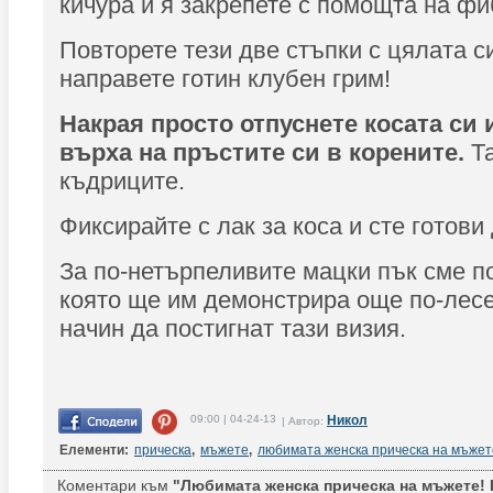
кичура и я закрепете с помощта на фи
Повторете тези две стъпки с цялата си
направете готин клубен грим!
Накрая просто отпуснете косата си
върха на пръстите си в корените.
Та
къдриците.
Фиксирайте с лак за коса и сте готови
За по-нетърпеливите мацки пък сме п
която ще им демонстрира още по-лесе
начин да постигнат тази визия.
09:00 | 04-24-13
Никол
| Автор:
Елементи:
прическа
,
мъжете
,
любимата женска прическа на мъжет
Коментари към
"Любимата женска прическа на мъжете! К