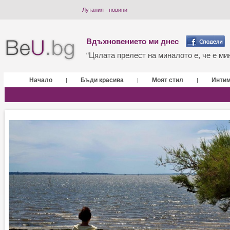
Лутания - новини
Вдъхновението ми днес
“Цялата прелест на миналото е, че е мин
Начало
Бъди красива
Моят стил
Инти
|
|
|