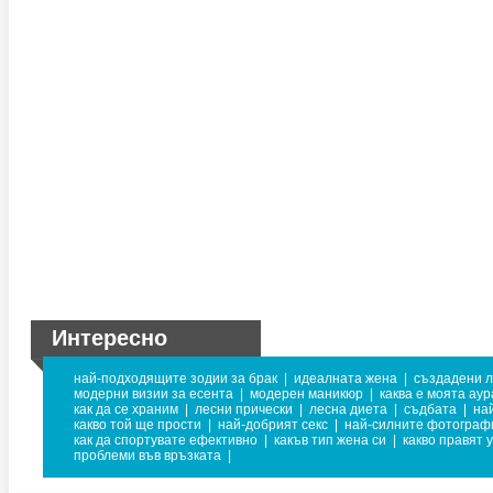
Интересно
най-подходящите зодии за брак
|
идеалната жена
|
създадени л
модерни визии за есента
|
модерен маникюр
|
каква е моята аур
как да се храним
|
лесни прически
|
лесна диета
|
съдбата
|
на
какво той ще прости
|
най-добрият секс
|
най-силните фотограф
как да спортувате ефективно
|
какъв тип жена си
|
какво правят 
проблеми във връзката
|