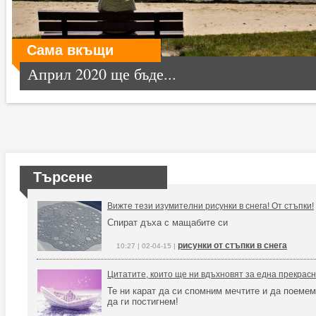
Сама вкъщи
Април 2020 ще бъде...
Търсене
Вижте тези изумителни рисунки в снега! От стъпки!
Спират дъха с мащабите си
рисунки от стъпки в снега
10:27 | 02-04-15 |
Цитатите, които ще ни вдъхновят за една прекрас
Те ни карат да си спомним мечтите и да поемем
да ги постигнем!