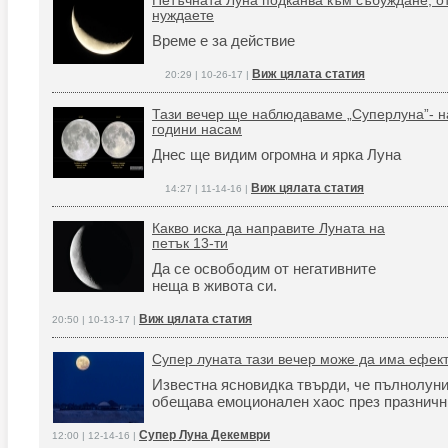
Петъчната Луна подканва към събуждане, от
нуждаете
Време е за действие
Виж цялата статия
20:29 | 10-26-17 |
Тази вечер ще наблюдаваме „Суперлуна”- н
години насам
Днес ще видим огромна и ярка Луна
Виж цялата статия
14:27 | 11-14-16 |
Какво иска да направите Луната на
петък 13-ти
Да се освободим от негативните
неща в живота си.
Виж цялата статия
20:50 | 10-13-17 |
Супер луната тази вечер може да има ефект
Известна ясновидка твърди, че пълнолуни
обещава емоционален хаос през празничн
Супер Луна Декември
12:00 | 12-14-16 |