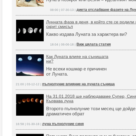
диета отслабване фазите на Лу
08:00 | 07-30-13 |
Лунната фаза в деня, в който сте се родили
скрит смисъл
Какво издава Луната за характера ви?
Виж цялата статия
18:04 | 06-06-18 |
Как Луната влияе на сънищата
ни?
Не всеки кошмар е причинен
от Луната.
пълнолуние влияние на луната сънища
21:00 | 03-12-12 |
На 31.01.2018 ще наблюдаваме Супер, Син
Кървава луна
Второто пълнолуние този месец ще дойде
драматичен обрат
луна пълнолуние синя
16:58 | 01-30-18 |