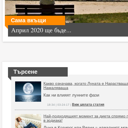
Сама вкъщи
Април 2020 ще бъде...
Търсене
Какво означава, когато Луната е Нарастващ
Намаляваща
Как ни влияят лунните фази
Виж цялата статия
18:34 | 03-24-17 |
Най-подходящият момент за диета спрямо п
в зодиака!
Луна в Козирог или Везни = идеалният мо