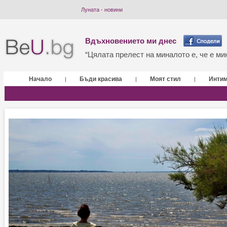
Луната - новини
Вдъхновението ми днес
“Цялата прелест на миналото е, че е мин
Начало
Бъди красива
Моят стил
Инти
|
|
|