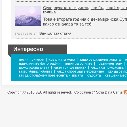
Суперлуната този уикенд ще бъде най-яркат
година
Това е втората година с декемврийска Суп
какво означава тя за теб
Виж цялата статия
17:36 | 12-01-17 |
Интересно
лесни прически
|
идеалната жена
|
защо се разделят хората
|
о
най-силните фотографии
|
грижи за устните
|
празничен грим
|
шоколадова диета
|
какво той ще прости
|
как да си по-красива
|
какво убива любовта
|
как да спортувате ефективно
|
как да се п
как да отслабнем през есента и зимата
|
съдбата
|
свещени мест
Copyright © 2010 BEU All rights reserved. |
Colocation @ Sofia Data Center