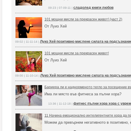
сладолед книги любов
09:23 | 07-09-11 |
101 мощни мисли за прекрасен живот! (част 2)
От Луиз Хей
Луиз Хей позитивно мислене силата на подсъзнани
09:02 | 11-11-14 |
101 мощни мисли за прекрасен живот!
От Луиз Хей
Луиз Хей позитивно мислене силата на подсъзнани
09:00 | 11-10-14 |
Бариера ли е наднорменото тегло за посещение в
Има ли място във фитнеса за пълни хора?
фитнес пълни хора хора с увре
13:36 | 11-12-18 |
11 Начина емоционално интелигентните хора да 
Можем да превърнем негативното в позитивно, е