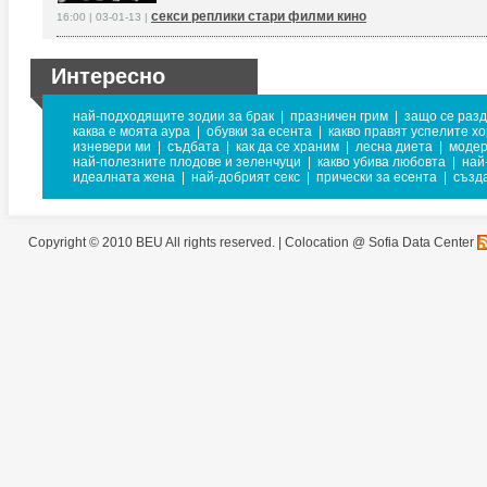
секси реплики стари филми кино
16:00 | 03-01-13 |
Интересно
най-подходящите зодии за брак
|
празничен грим
|
защо се раз
каква е моята аура
|
обувки за есента
|
какво правят успелите х
изневери ми
|
съдбата
|
как да се храним
|
лесна диета
|
модер
най-полезните плодове и зеленчуци
|
какво убива любовта
|
най
идеалната жена
|
най-добрият секс
|
прически за есента
|
създа
Copyright © 2010 BEU All rights reserved. |
Colocation @ Sofia Data Center