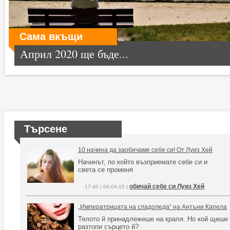
Сама вкъщи
Април 2020 ще бъде...
Търсене
10 начина да заобичаме себе си! Oт Луиз Хей
Начинът, по който възприемате себе си и
света се променя
обичай себе си Луиз Хей
17:40 | 04-04-15 |
„Императрицата на сладоледа” на Антъни Капела
Тялото й принадлежеше на краля. Но кой щеше
разтопи сърцето й?