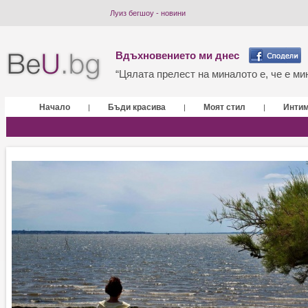
Луиз бегшоу - новини
Вдъхновението ми днес
“Цялата прелест на миналото е, че е мин
Начало
Бъди красива
Моят стил
Инти
|
|
|