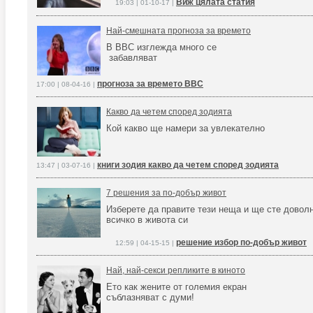
Виж цялата статия
19:03 | 01-10-17 |
Най-смешната прогноза за времето
В BBC изглежда много се
забавляват
прогноза за времето BBC
17:00 | 08-04-16 |
Какво да четем според зодията
Кой какво ще намери за увлекателно
книги зодия какво да четем според зодията
13:47 | 03-07-16 |
7 решения за по-добър живот
Изберете да правите тези неща и ще сте доволн
всичко в живота си
решение избор по-добър живот
12:59 | 04-15-15 |
Най, най-секси репликите в киното
Ето как жените от големия екран
съблазняват с думи!