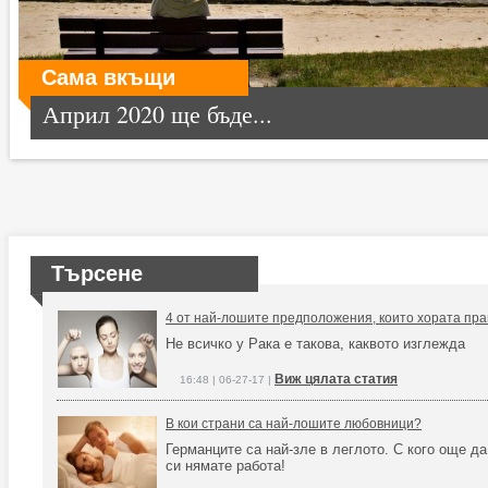
Сама вкъщи
Април 2020 ще бъде...
Търсене
4 от най-лошите предположения, които хората пра
Не всичко у Рака е такова, каквото изглежда
Виж цялата статия
16:48 | 06-27-17 |
В кои страни са най-лошите любовници?
Германците са най-зле в леглото. С кого още да
си нямате работа!