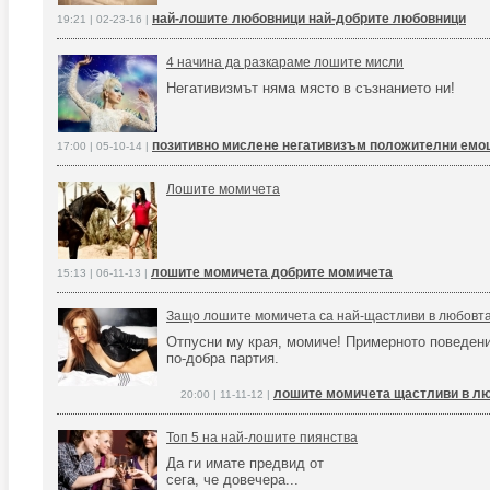
най-лошите любовници най-добрите любовници
19:21 | 02-23-16 |
4 начина да разкараме лошите мисли
Негативизмът няма място в съзнанието ни!
позитивно мислене негативизъм положителни емо
17:00 | 05-10-14 |
Лошите момичета
лошите момичета добрите момичета
15:13 | 06-11-13 |
Защо лошите момичета са най-щастливи в любовт
Отпусни му края, момиче! Примерното поведени
по-добра партия.
лошите момичета щастливи в л
20:00 | 11-11-12 |
Топ 5 на най-лошите пиянства
Да ги имате предвид от
сега, че довечера...