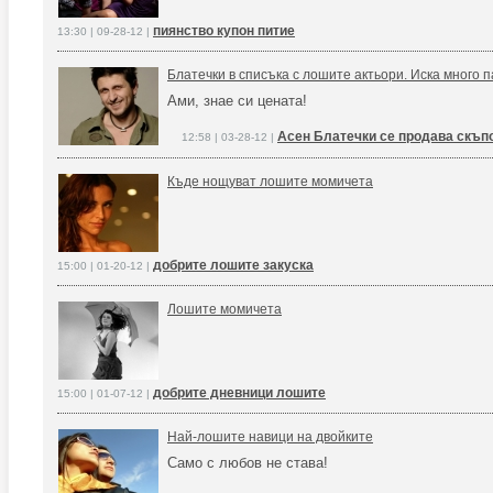
пиянство купон питие
13:30 | 09-28-12 |
Блатечки в списъка с лошите актьори. Иска много п
Ами, знае си цената!
Асен Блатечки се продава скъп
12:58 | 03-28-12 |
Къде нощуват лошите момичета
добрите лошите закуска
15:00 | 01-20-12 |
Лошите момичета
добрите дневници лошите
15:00 | 01-07-12 |
Най-лошите навици на двойките
Само с любов не става!