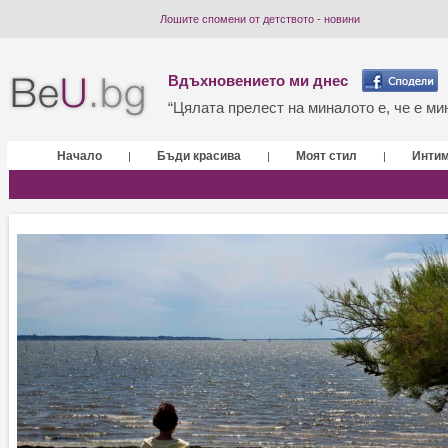
Лошите спомени от детството - новини
Вдъхновението ми днес
“Цялата прелест на миналото е, че е мин
Начало
Бъди красива
Моят стил
Инти
|
|
|