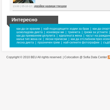
двойки навици грешки
13:00 | 05-10-12 |
Интересно
как да се храним
|
най-подходящите зодии за брак
|
как да спор
шоколадова диета
|
изневери ми
|
трикчета
|
грижи за устните
|
как да премахнем целулита
|
идеалната жена
|
часът на раждан
какъв тип жена си
|
лесни прически
|
как да отслабнем през есен
лесна диета
|
празничен грим
|
най-силните фотографии
|
съдб
Copyright © 2010 BEU All rights reserved. |
Colocation @ Sofia Data Center