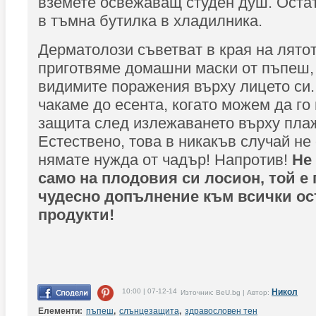
вземете освежаващ студен душ. Оста
в тъмна бутилка в хладилника.
Дерматолози съветват в края на лятот
приготвяме домашни маски от пъпеш,
видимите поражения върху лицето си.
чакаме до есента, когато можем да го
защита след излежаването върху пла
Естествено, това в никакъв случай не 
нямате нужда от чадър! Напротив!
Не
само на плодовия си лосион, той е
чудесно допълнение към всички ос
продукти!
10:00 | 07-12-14
Никол
Източник: BeU.bg | Автор:
Елементи:
пъпеш
,
слънцезащита
,
здравословен тен