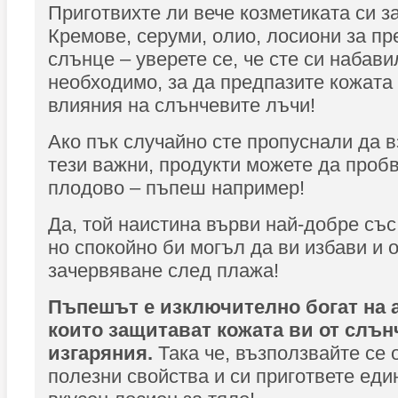
Приготвихте ли вече козметиката си з
Кремове, серуми, олио, лосиони за пр
слънце – уверете се, че сте си набави
необходимо, за да предпазите кожата 
влияния на слънчевите лъчи!
Ако пък случайно сте пропуснали да в
тези важни, продукти можете да проб
плодово – пъпеш например!
Да, той наистина върви най-добре със
но спокойно би могъл да ви избави и 
зачервяване след плажа!
Пъпешът е изключително богат на 
които защитават кожата ви от слън
изгаряния.
Така че, възползвайте се 
полезни свойства и си пригответе еди