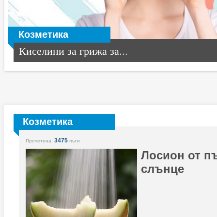
Козметика
Киселини за грижа за...
Козметика
3475
Прочетена:
пъти
Лосион от п
слънце