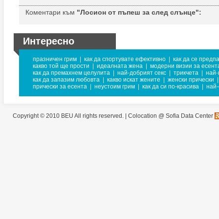
Коментари към
"Лосион от пъпеш за след слънце":
Интересно
празничен грим
|
как да спортувате ефективно
|
как да се предп
какво той ще прости
|
идеалната жена
|
модерни визии за есент
как да премахнем целулита
|
най-добрият секс
|
трикчета
|
най-
как да запазим любовта
|
какво искат жените
|
женски прически
|
прически за есента
|
неустоим грим
|
как да си по-красива
|
най
Copyright © 2010 BEU All rights reserved. |
Colocation @ Sofia Data Center