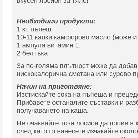
вкусен лосион за тяло!
Необходими продукти:
1 кг. пъпеш
10-11 капки камфорово масло (може и
1 ампула витамин Е
2 белтъка
За по-голяма плътност може да добав
нискокалорична сметана или сурово п
Начин на приготвяне:
Изстискайте сока на пъпеша и прецеде
Прибавете останалите съставки и раз
получаването на каша.
Не очаквайте този лосион да попие в 
след като го нанесете изчакайте около