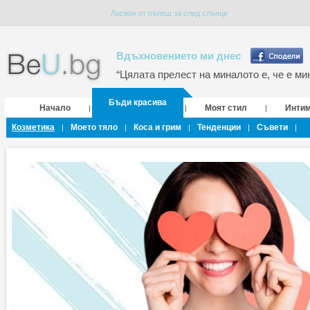
Лосион от пъпеш за след слънце
Вдъхновението ми днес
“Цялата прелест на миналото е, че е мин
Бъди красива
Начало
Моят стил
Инти
|
|
|
Козметика
Моето тяло
Коса и грим
Тенденции
Съвети
|
|
|
|
|