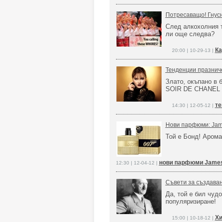
Потресаващо! Гнусн
След алкохолния т
ли още следва?
Ка
20:00 | 10-29-13 |
Тенденции празнич
Злато, окъпано в
SOIR DE CHANEL п
те
14:30 | 12-05-12 |
Нови парфюми: Jame
Той е Бонд! Аром
нови парфюми James 
12:30 | 12-04-12 |
Съвети за създаван
Да, той е бил чуд
популяризиране!
Хи
15:00 | 10-18-12 |