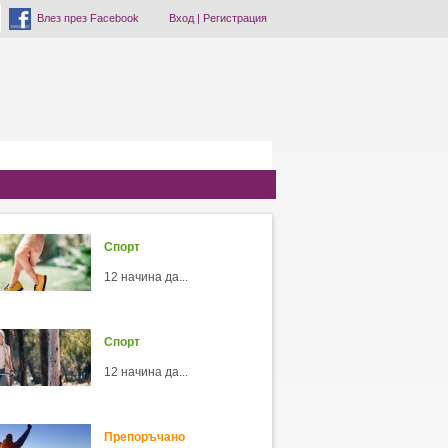
Влез през Facebook
Вход
|
Регистрация
Спорт
12 начина да...
Спорт
12 начина да...
Препоръчано