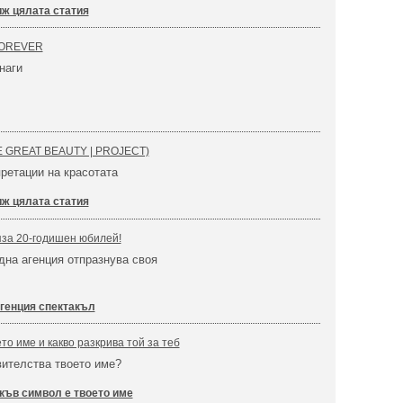
ж цялата статия
FOREVER
наги
HE GREAT BEAUTY | PROJECT)
ретации на красотата
ж цялата статия
за 20-годишен юбилей!
на агенция отпразнува своя
генция спектакъл
то име и какво разкрива той за теб
ителства твоето име?
къв символ е твоето име