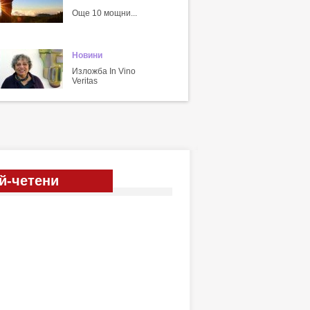
Още 10 мощни...
Новини
Изложба In Vino
Veritas
й-четени