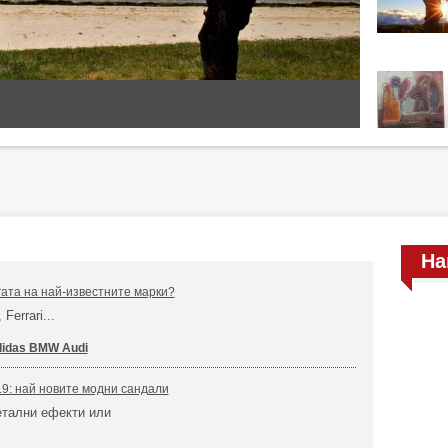
На
гата на най-известните марки?
Ferrari...
idas BMW Audi
9: най новите модни сандали
етални ефекти или