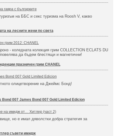
а гавра с българките
уризъм на ББС и секс туризма на Roosh V, какво
рта на лесните жени по света
ен грим 2012: CHANEL
 бронз - коледната колекция грим COLLECTION ECLATS DU
овелява да бъдем блестящи и магнетични!
нденции празничен грим CHANEL
s Bond 007 Gold Limited Edicion
атното олицетворение на Джеймс Бонд!
Bond 007 James Bond 007 Gold Limited Edicion
е на имидж от… Хитлер (част 2)
овище, но е имал дяволстки добра стратегия за
тлер съвети имидж