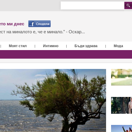
то ми днес
т на миналото е, че е минало.” - Оскар...
Моят стил
Интимно
Бъди здрава
Мода
|
|
|
|