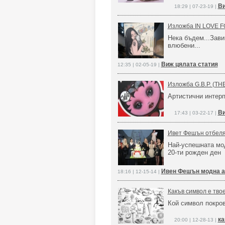
Ви
18:29 | 07-23-19 |
Изложба IN LOVE 
Нека бъдем...Зави
влюбени...
Виж цялата статия
12:35 | 02-05-19 |
Изложба G.B.P. (T
Артистични интерп
Ви
17:43 | 03-22-17 |
Ивет Фешън отбеля
Най-успешната мод
20-ти рожден ден
Ивен Фешън модна а
18:16 | 12-15-14 |
Какъв символ е твое
Кой символ покров
ка
20:00 | 12-28-13 |