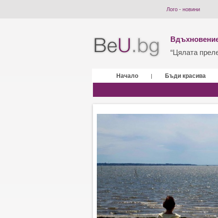
Лого - новини
Вдъхновение
“Цялата прелес
Начало
Бъди красива
|