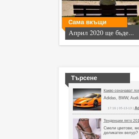
Сама вкъщи
Април 2020 ще бъде...
Търсене
Какво означават ло
Adidas, BMW, Audi, 
Ad
17:16 | 05-13-13 |
Тенденции лято 201
Смели цветове, м
деликатен велур?