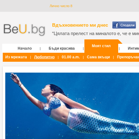
Лично число 8
Вдъхновението ми днес
“Цялата прелест на миналото е, че е мин
Моят стил
Начало
Бъди красива
Инти
|
|
|
Из мрежата
Любопитно
01.00 a.m.
Сама вкъщи
Препоръча
|
|
|
|