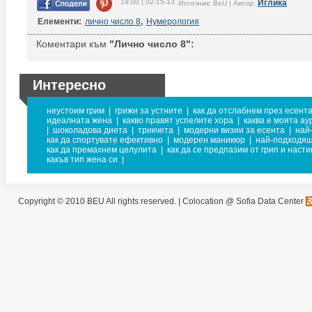
19:00 | 02-15-13
Иглика
Източник: BeU | Автор:
Елементи:
лично число 8
,
Нумерология
Коментари към
"Лично число 8":
Интересно
неустоим грим
|
грижи за устните
|
как да отслабнем през есент
идеалната жена
|
какво правят успелите хора
|
каква е моята ау
|
шоколадова диета
|
трикчета
|
модерни визии за есента
|
най
как да спортувате ефективно
|
модерен маникюр
|
най-подходящ
как да премахнем целулита
|
как да се предпазим от грип и насти
какъв тип жена си
|
Copyright © 2010 BEU All rights reserved. |
Colocation @ Sofia Data Center