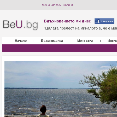
Лично число 5 - новини
Вдъхновението ми днес
“Цялата прелест на миналото е, че е мин
Начало
Бъди красива
Моят стил
Инти
|
|
|