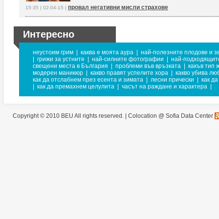
провал негативни мисли страхове
15:35 | 02-04-15 |
Интересно
неустоим грим
|
каква е моята аура
|
най-полезните плодове и з
|
грижи за устните
|
най-силните фотографии
|
най-подходящите
свещени места в България
|
проблеми във връзката
|
какъв тип 
модерен маникюр
|
какво правят успелите хора
|
какво убива лю
как да отслабнем през есента и зимата
|
лесни прически
|
как да
|
как да премахнем целулита
|
часът на раждане и характера
|
Copyright © 2010 BEU All rights reserved. |
Colocation @ Sofia Data Center