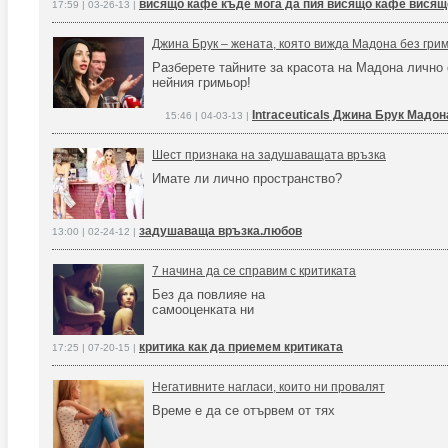
висящо кафе къде мога да пия висящо кафе висящ
17:59 | 03-26-13 |
Джина Брук – жената, която вижда Мадона без гри
Разберете тайните за красота на Мадона лично 
нейния гримьор!
Intraceuticals Джина Брук Мадон
15:46 | 04-03-13 |
Шест признака на задушаващата връзка
Имате ли лично пространство?
задушаваща връзка.любов
13:00 | 02-24-12 |
7 начина да се справим с критиката
Без да повлияе на
самооценката ни
критика как да приемем критиката
17:25 | 07-20-15 |
Негативните нагласи, които ни провалят
Време е да се отървем от тях