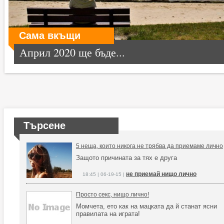
Сама вкъщи
Април 2020 ще бъде...
Търсене
5 неща, които никога не трябва да приемаме лично
Защото причината за тях е друга
не приемай нищо лично
18:45 | 06-19-15 |
Просто секс, нищо лично!
Момчета, ето как на мацката да й станат ясни
правилата на играта!