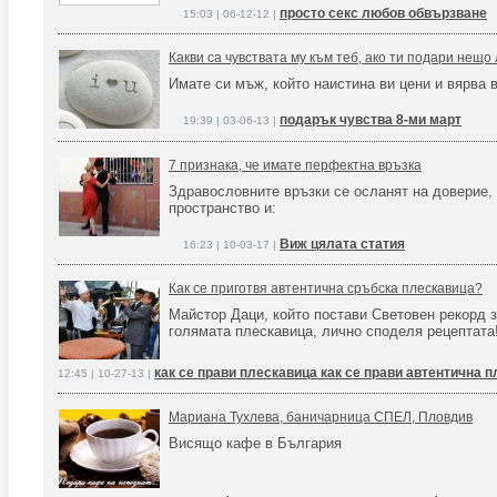
просто секс любов обвързване
15:03 | 06-12-12 |
Какви са чувствата му към теб, ако ти подари нещ
Имате си мъж, който наистина ви цени и вярва 
подарък чувства 8-ми март
19:39 | 03-06-13 |
7 признака, че имате перфектна връзка
Здравословните връзки се осланят на доверие,
пространство и:
Виж цялата статия
16:23 | 10-03-17 |
Как се приготвя автентична сръбска плескавица?
Майстор Даци, който постави Световен рекорд з
голямата плескавица, лично споделя рецептат
как се прави плескавица как се прави автентична 
12:45 | 10-27-13 |
Мариана Тухлева, баничарница СПЕЛ, Пловдив
Висящо кафе в България