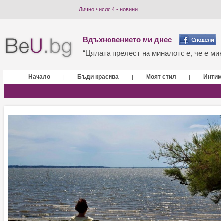
Лично число 4 - новини
Вдъхновението ми днес
“Цялата прелест на миналото е, че е мин
Начало
Бъди красива
Моят стил
Инти
|
|
|