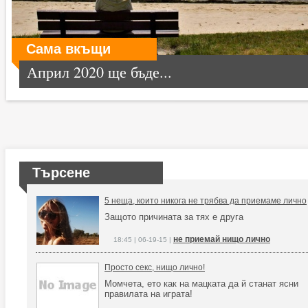
Сама вкъщи
Април 2020 ще бъде...
Търсене
5 неща, които никога не трябва да приемаме лично
Защото причината за тях е друга
не приемай нищо лично
18:45 | 06-19-15 |
Просто секс, нищо лично!
Момчета, ето как на мацката да й станат ясни
правилата на играта!