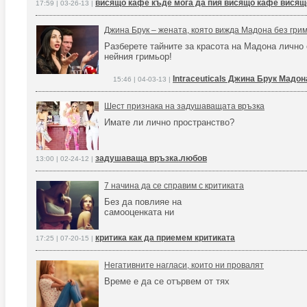
висящо кафе къде мога да пия висящо кафе висящ
17:59 | 03-26-13 |
Джина Брук – жената, която вижда Мадона без гри
Разберете тайните за красота на Мадона лично 
нейния гримьор!
Intraceuticals Джина Брук Мадон
15:46 | 04-03-13 |
Шест признака на задушаващата връзка
Имате ли лично пространство?
задушаваща връзка.любов
13:00 | 02-24-12 |
7 начина да се справим с критиката
Без да повлияе на
самооценката ни
критика как да приемем критиката
17:25 | 07-20-15 |
Негативните нагласи, които ни провалят
Време е да се отървем от тях