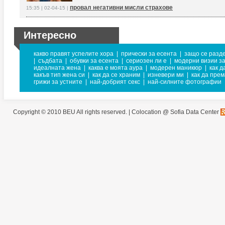
провал негативни мисли страхове
15:35 | 02-04-15 |
Интересно
какво правят успелите хора
|
прически за есента
|
защо се разд
|
съдбата
|
обувки за есента
|
сериозен ли е
|
модерни визии за
идеалната жена
|
каква е моята аура
|
модерен маникюр
|
как д
какъв тип жена си
|
как да се храним
|
изневери ми
|
как да пре
грижи за устните
|
най-добрият секс
|
най-силните фотографии
Copyright © 2010 BEU All rights reserved. |
Colocation @ Sofia Data Center