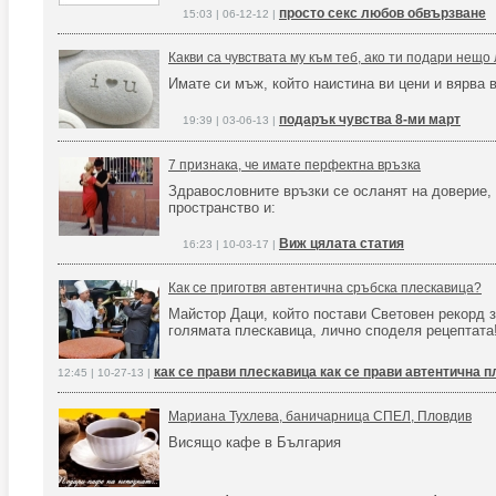
просто секс любов обвързване
15:03 | 06-12-12 |
Какви са чувствата му към теб, ако ти подари нещ
Имате си мъж, който наистина ви цени и вярва 
подарък чувства 8-ми март
19:39 | 03-06-13 |
7 признака, че имате перфектна връзка
Здравословните връзки се осланят на доверие,
пространство и:
Виж цялата статия
16:23 | 10-03-17 |
Как се приготвя автентична сръбска плескавица?
Майстор Даци, който постави Световен рекорд з
голямата плескавица, лично споделя рецептат
как се прави плескавица как се прави автентична 
12:45 | 10-27-13 |
Мариана Тухлева, баничарница СПЕЛ, Пловдив
Висящо кафе в България