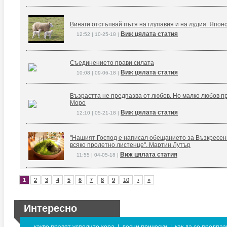
Винаги отстъпвай пътя на глупавия и на лудия. Япон
Виж цялата статия
12:52 | 10-25-18 |
Съединението прави силата
Виж цялата статия
10:08 | 09-06-18 |
Възрастта не предпазва от любов. Но малко любов п
Моро
Виж цялата статия
12:10 | 05-21-18 |
"Нашият Господ е написал обещанието за Възкресение
всяко пролетно листенце". Мартин Лутър
Виж цялата статия
11:55 | 04-05-18 |
1
2
3
4
5
6
7
8
9
10
›
»
Интересно