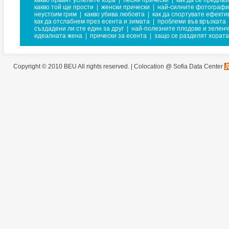
какво правят успелите хора
|
лесни прически
|
как да се предпаз
какво той ще прости
|
женски прически
|
най-силните фотограф
неустоим грим
|
какво убива любовта
|
как да спортувате ефекти
как да отслабнем през есента и зимата
|
проблеми във връзката
създадени ли сте един за друг
|
най-полезните плодове и зеленч
идеалната жена
|
прически за есента
|
защо се разделят хората
Copyright © 2010 BEU All rights reserved. |
Colocation @ Sofia Data Center