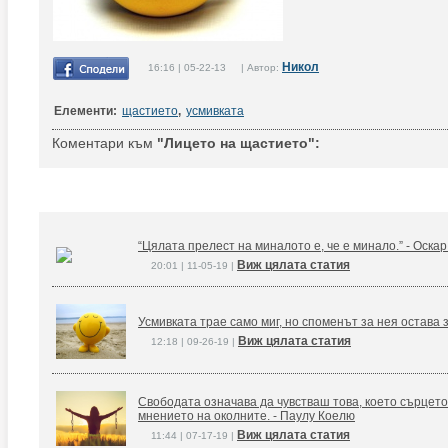
Никол
16:16 | 05-22-13 | Автор:
Елементи:
щастието
,
усмивката
Коментари към
"Лицето на щастието":
“Цялата прелест на миналото е, че е минало.” - Оска
Виж цялата статия
20:01 | 11-05-19 |
Усмивката трае само миг, но споменът за нея остава 
Виж цялата статия
12:18 | 09-26-19 |
Свободата означава да чувстваш това, което сърцето
мнението на околните. - Паулу Коелю
Виж цялата статия
11:44 | 07-17-19 |