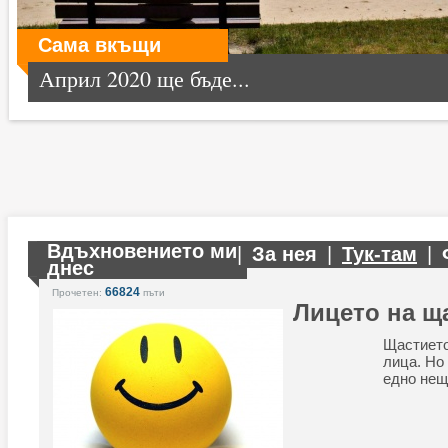
Сама вкъщи
Април 2020 ще бъде...
Вдъхновението ми
|
За нея
|
Тук-там
|
днес
66824
Прочетен:
пъти
Лицето на щ
Щастие
лица. Но
едно нещ