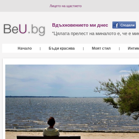
Лицето на щастието
Вдъхновението ми днес
“Цялата прелест на миналото е, че е мин
Начало
Бъди красива
Моят стил
Инти
|
|
|