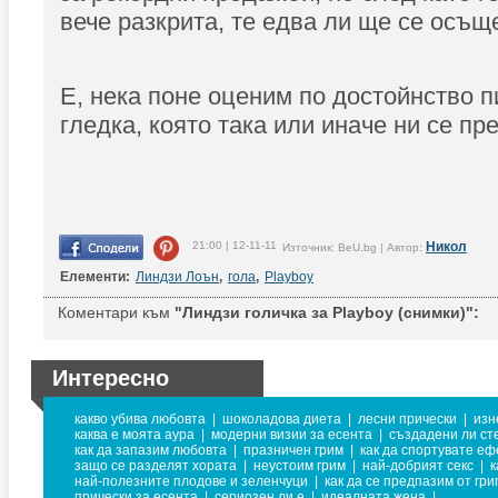
вече разкрита, те едва ли ще се осъщ
Е, нека поне оценим по достойнство п
гледка, която така или иначе ни се пр
21:00 | 12-11-11
Никол
Източник: BeU.bg | Автор:
Елементи:
Линдзи Лоън
,
гола
,
Playboy
Коментари към
"Линдзи голичка за Playboy (снимки)":
Интересно
какво убива любовта
|
шоколадова диета
|
лесни прически
|
изн
каква е моята аура
|
модерни визии за есента
|
създадени ли сте
как да запазим любовта
|
празничен грим
|
как да спортувате еф
защо се разделят хората
|
неустоим грим
|
най-добрият секс
|
к
най-полезните плодове и зеленчуци
|
как да се предпазим от гри
прически за есента
|
сериозен ли е
|
идеалната жена
|