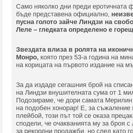
Само няколко дни преди еротичната 
бъде представена официално,
неизве
пусна голото зайче Линдзи на свобо
Леле – гледката определено е горещ
Звездата влиза в ролята на икони
Монро,
която през 53-а година на мин
на корицата на първото издание на м
За да издаде сегашния брой на списа
на Линдзи внушителната сума от 1 ми
Подозираме, че дори самата Мерилин 
на подобен хонорар! Е, за съжаление
плейбой, този път той се оказа преца
сподели, че очакванията му за броя с
за рекордни продажби, но след като г