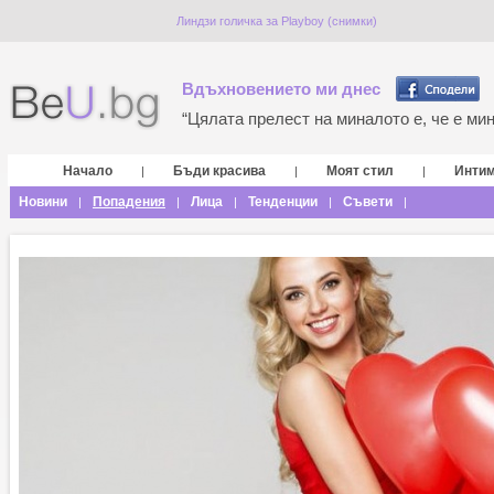
Линдзи голичка за Playboy (снимки)
Вдъхновението ми днес
“Цялата прелест на миналото е, че е мина
Начало
Бъди красива
Моят стил
Инти
|
|
|
Новини
Попадения
Лица
Тенденции
Съвети
|
|
|
|
|