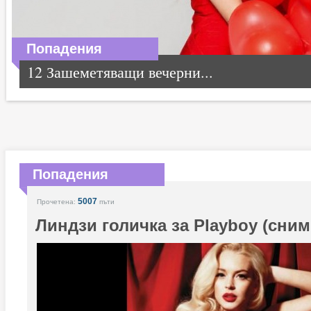
Попадения
12 Зашеметяващи вечерни...
Попадения
5007
Прочетена:
пъти
Линдзи голичка за Playboy (сним