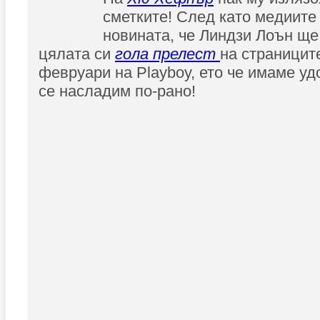
сметките! След като медиите
новината, че Линдзи Лоън ще
цялата си
гола прелест
на страницит
февруари на Playboy, ето че имаме уд
се насладим по-рано!