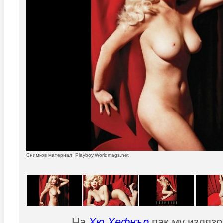
Снимков материал: Playboy,Worldmags.net
На
Хю Хефнър
пак му излязо