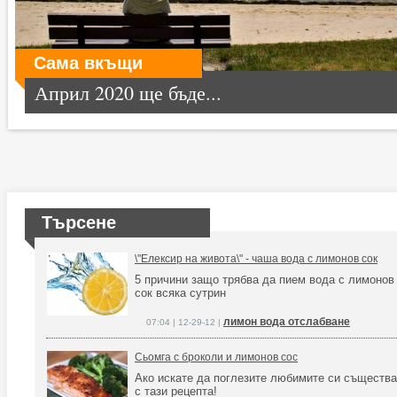
Сама вкъщи
Април 2020 ще бъде...
Търсене
\"Елексир на живота\" - чаша вода с лимонов сок
5 причини защо трябва да пием вода с лимонов
сок всяка сутрин
лимон вода отслабване
07:04 | 12-29-12 |
Сьомга с броколи и лимонов сос
Ако искате да поглезите любимите си същества
с тази рецепта!