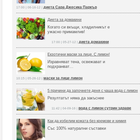
диета Сара Джесика Паркър
17:00 | 06-16-12 |
Диета за домакини
Когато си вкъщи, хладилникът е
ужасно примамлив!
диета домакини
17:00 | 05-27-12 |
Екзотични маски за лице. С лимон!
Изравняват тена, освежават и
подхранват…
маски за лице лимон
10:15 | 05-26-12 |
5 причини да започнете деня с чаша вода с лимон
Резултатът няма да закъснее
вода с лимон сутрин здраве
11:42 | 04-09-16 |
Как да избелим кожата без кремове и химия
Със 100% натурални съставки