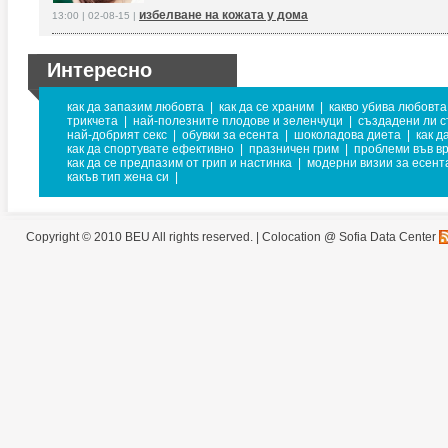
избелване на кожата у дома
13:00 | 02-08-15 |
Интересно
как да запазим любовта
|
как да се храним
|
какво убива любовта
трикчета
|
най-полезните плодове и зеленчуци
|
създадени ли с
най-добрият секс
|
обувки за есента
|
шоколадова диета
|
как д
как да спортувате ефективно
|
празничен грим
|
проблеми във в
как да се предпазим от грип и настинка
|
модерни визии за есент
какъв тип жена си
|
Copyright © 2010 BEU All rights reserved. |
Colocation @ Sofia Data Center