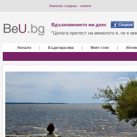
Лимонов сладкиш - новини
Вдъхновението ми днес
“Цялата прелест на миналото е, че е мин
Начало
Бъди красива
Моят стил
Инти
|
|
|