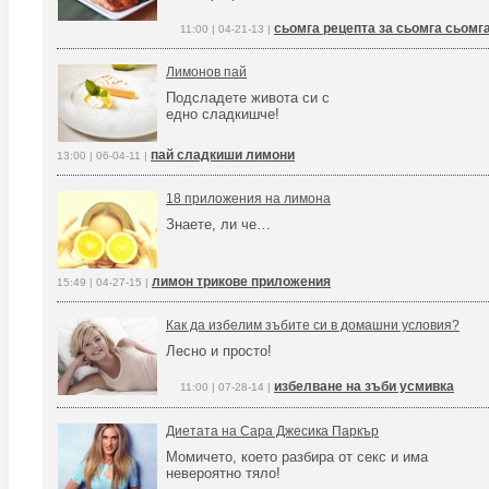
сьомга рецепта за сьомга сьомг
11:00 | 04-21-13 |
Лимонов пай
Подсладете живота си с
едно сладкишче!
пай сладкиши лимони
13:00 | 06-04-11 |
18 приложения на лимона
Знаете, ли че…
лимон трикове приложения
15:49 | 04-27-15 |
Как да избелим зъбите си в домашни условия?
Лесно и просто!
избелване на зъби усмивка
11:00 | 07-28-14 |
Диетата на Сара Джесика Паркър
Момичето, което разбира от секс и има
невероятно тяло!