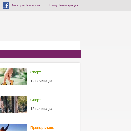
Влез през Facebook
Вход
|
Регистрация
Спорт
12 начина да...
Спорт
12 начина да...
Препоръчано