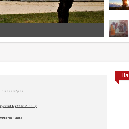
На
толкова вкусно!
 мусака мусака с леща
червена чушка