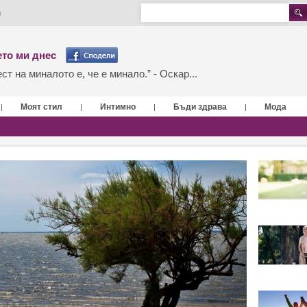
и
то ми днес
т на миналото е, че е минало.” - Оскар...
Моят стил
Интимно
Бъди здрава
Мода
|
|
|
|