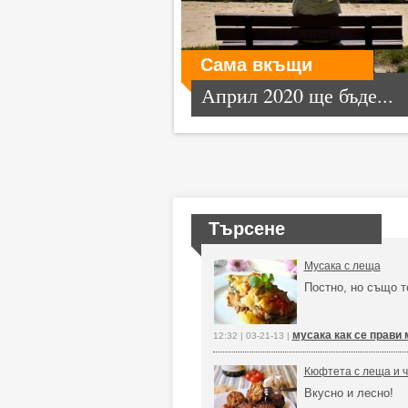
Сама вкъщи
Април 2020 ще бъде...
Търсене
Мусака с леща
Постно, но също 
мусака как се прави
12:32 | 03-21-13 |
Кюфтета с леща и 
Вкусно и лесно!