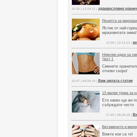
здравословно хранен
10:30 | 12-19-12 |
Рецепта за марокан
Ястие от най-горе
мразовитата зима!
ре
12:00 | 12-13-12 |
Няколко идеи за см
Част 1
Сменете хранителн
отново скоро!
Виж цялата статия
10:47 | 09-26-19 |
15 малки трика за 
Ето какво ще ви п
събуждате често
Ви
17:45 | 08-29-19 |
Витамините и минер
Вижте кои са те!