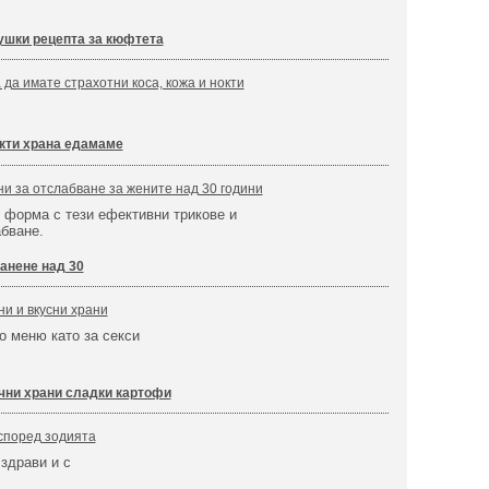
ушки рецепта за кюфтета
 да имате страхотни коса, кожа и нокти
кти храна едамаме
ни за отслабване за жените над 30 години
 форма с тези ефективни трикове и
абване.
анене над 30
и и вкусни храни
о меню като за секси
чни храни сладки картофи
според зодията
 здрави и с