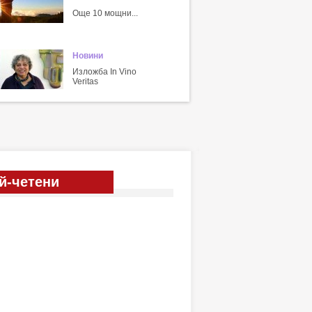
Още 10 мощни...
Новини
Изложба In Vino
Veritas
й-четени