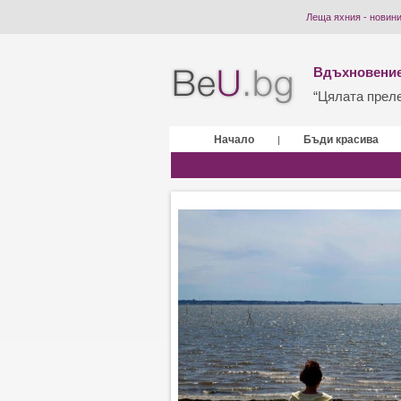
Леща яхния - новин
Вдъхновение
“Цялата прелес
Начало
Бъди красива
|