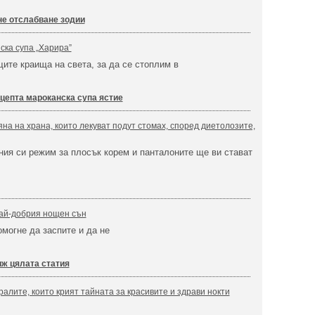
е отслабване зодии
ска супа „Харира”
щите краища на света, за да се стоплим в
цепта мароканска супа ястие
яна на храна, които лекуват подут стомах, според диетолозите,
ия си режим за плосък корем и панталоните ще ви стават
най-добрия нощен сън
омогне да заспите и да не
ж цялата статия
алите, които крият тайната за красивите и здрави нокти