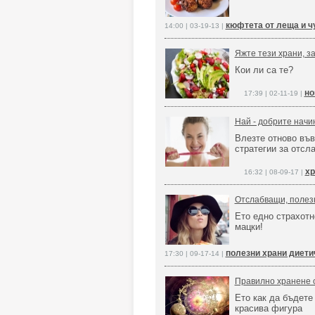
кюфтета от леща и ч
14:00 | 03-19-13 |
Яжте тези храни, за
Кои ли са те?
но
17:39 | 02-11-19 |
Най - добрите начи
Влезте отново във
стратегии за отсл
хр
16:32 | 08-09-17 |
Отслабващи, полезн
Ето едно страхотн
мацки!
полезни храни диети
17:30 | 09-17-14 |
Правилно хранене 
Ето как да бъдете
красива фигура