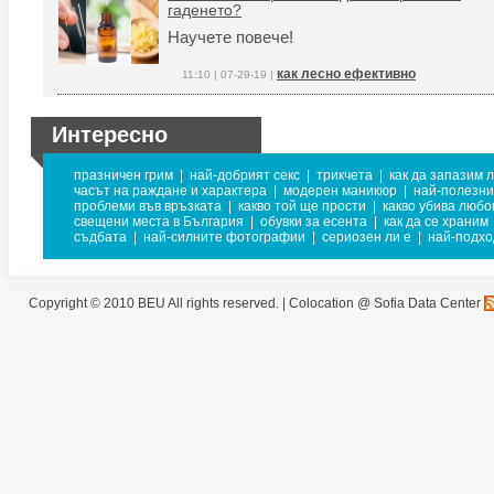
гаденето?
Научете повече!
как лесно ефективно
11:10 | 07-29-19 |
Интересно
празничен грим
|
най-добрият секс
|
трикчета
|
как да запазим 
часът на раждане и характера
|
модерен маникюр
|
най-полезни
проблеми във връзката
|
какво той ще прости
|
какво убива любо
свещени места в България
|
обувки за есента
|
как да се храним
съдбата
|
най-силните фотографии
|
сериозен ли е
|
най-подхо
Copyright © 2010 BEU All rights reserved. |
Colocation @ Sofia Data Center