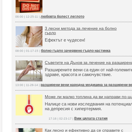
любовта болест леглото
06:00 | 12-25-11 |
3 лесни метода за лечение на болно
гърло
Ефектът е чудесен!
болно гърло зачервено гърло настинка
08:00 | 01-17-15 |
Съветите на Дънов за лечение на разширен
Разширените вени са един от най-големит
здраве, красота и самочувствие.
разширени вени народна медицина за разширени в
13:00 | 11-28-14 |
Може ли малко топлина да ви направи по-щ
Налице са нови изследвания на потенциал
на депресия с хипертермия.
Виж цялата статия
17:16 | 02-23-17 |
Как лесно и ефективно да се справите с