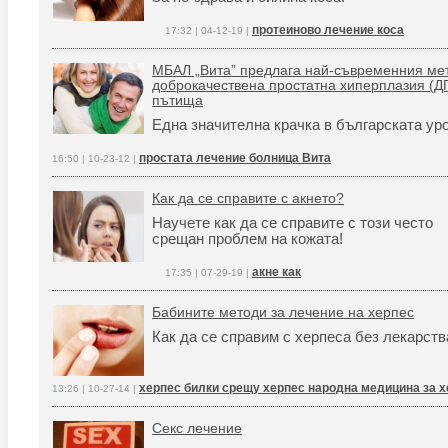
протеиново лечение коса
17:32 | 04-12-19 |
МБАЛ „Вита” предлага най-съвременния мет
доброкачествена простатна хиперплазия (ДП
пътища
Една значителна крачка в българската уро
простата лечение болница Вита
16:50 | 10-23-12 |
Как да се справите с акнето?
Научете как да се справите с този често
срещан проблем на кожата!
акне как
17:35 | 07-29-19 |
Бабините методи за лечение на херпес
Как да се справим с херпеса без лекарст
херпес билки срещу херпес народна медицина за 
13:26 | 10-27-14 |
Секс лечение