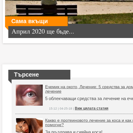
Сама вкъщи
Април 2020 ще бъде...
Търсене
Ечемик на окото, Лечение: 5 средства за д
лечение
5 облекчаващи средства за лечение на еч
Виж цялата статия
15:12 | 04-25-18 |
Какво е протеиновото лечение за коса и как
помогне?
За по-здрава и сияйна коса!