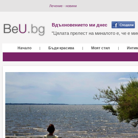
Лечение - новини
Вдъхновението ми днес
“Цялата прелест на миналото е, че е мин
Начало
Бъди красива
Моят стил
Инти
|
|
|