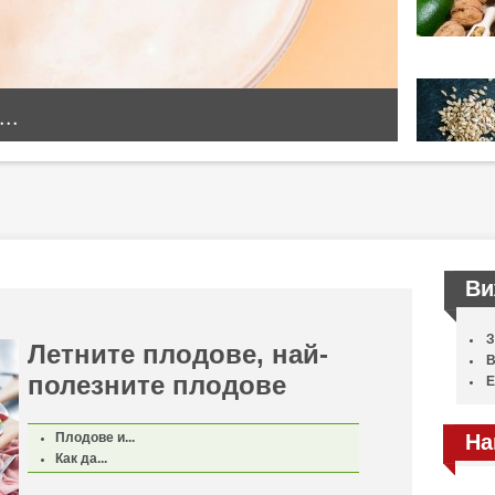
..
Ви
З
Летните плодове, най-
В
полезните плодове
Е
Плодове и...
На
Как да...