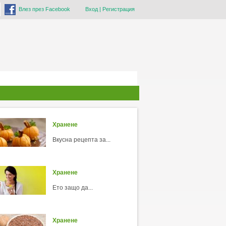
Влез през Facebook
Вход
|
Регистрация
Хранене
Вкусна рецепта за...
Хранене
Ето защо да...
Хранене