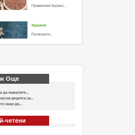
Правилния баланс...
Хранене
Полезните...
ж Още
а да намалите...
кусна рецепта за...
то защо да...
й-четени