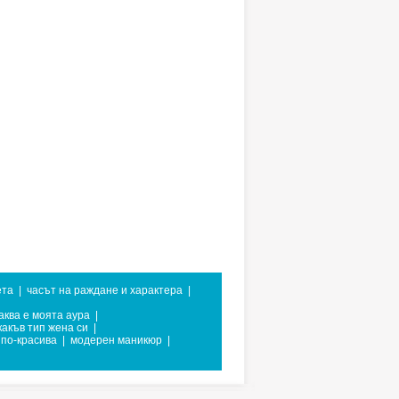
ета
|
часът на раждане и характера
|
аква е моята аура
|
какъв тип жена си
|
 по-красива
|
модерен маникюр
|