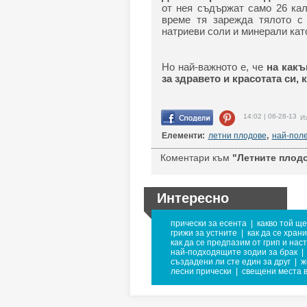
от нея съдържат само 26 кал
време тя зарежда тялото с 
натриеви соли и минерали като
Но най-важното е, че
на какъ
за здравето и красотата си, 
14:02 | 06-28-13
Из
Елементи:
летни плодове
,
най-поле
Коментари към
"Летните плодо
Интересно
прически за есента
|
какво той ще
грижи за устните
|
как да се хран
как да се предпазим от грип и нас
най-подходящите зодии за брак
|
създадени ли сте един за друг
|
ж
лесни прически
|
свещени места 