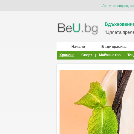
Летните плодове, на
Вдъхновение
“Цялата прелес
Начало
Бъди красива
|
Хранене
Спорт
Майчинство
Тен
|
|
|