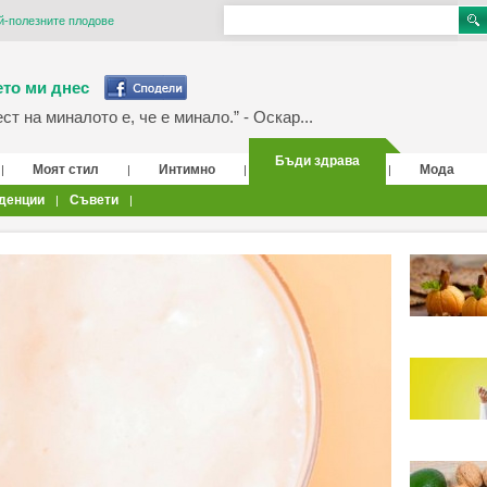
й-полезните плодове
то ми днес
т на миналото е, че е минало.” - Оскар...
Бъди здрава
Моят стил
Интимно
Мода
|
|
|
|
денции
Съвети
|
|