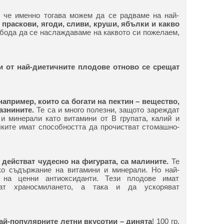
, че именно тогава можем да се радваме на най-
 праскови, ягоди, сливи, круши, ябълки и какво
бода да се наслаждаваме на каквото си пожелаем,
 от най-диетичните плодове отново се срещат
например, които са богати на пектин – вещество,
азнините.
Те са и много полезни, защото зареждат
и минерали като витамини от В групата, калий и
лките имат способността да прочистват стомашно-
 действат чудесно на фигурата, са малините.
Те
ко съдържание на витамини и минерали. Но най-
 на ценни антиоксиданти. Тези плодове имат
ват храносмилането, а така и да ускоряват
най-популярните летни вкусотии – динята
! 100 гр.