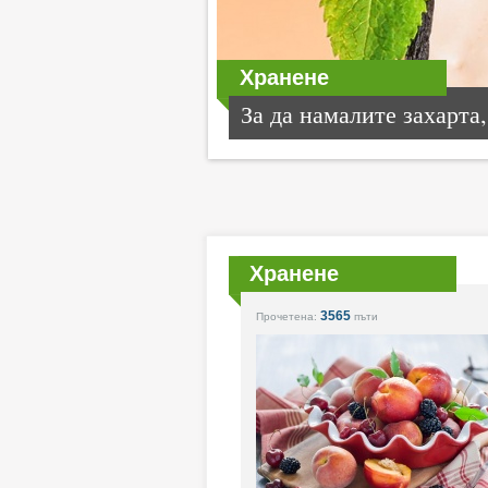
Хранене
За да намалите захарта,.
Хранене
3565
Прочетена:
пъти