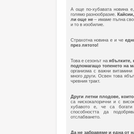
А още по-хубавата новина е
голямо разнообразие.
Кайсии,
ли още не
– имаме пълна сво
и то в изобилие.
Страхотна новина е и че
едни
през лятото!
Това е сезонът на
ябълките, 
подпомагащо топенето на м
организма с важни витамини 
много други. Освен това ябъ
чревния тракт.
Други летни плодове, които
са нискокалорични и с висо
хубавото е, че са богати
способността да подобря
отслабването.
Да не забравяме и една от 