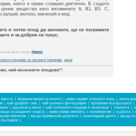
ории, което я прави страшно диетична. В същото
ценни вещества като витамините А, В1, В3, С,
 калций, желязо, магнезий и мед.
вто и летен плод да заложите, ще се погрижите
както и за добрия си тонус.
Никол
точник: BeU | Автор:
зните плодове са летните плодове
,
диня
ве, най-полезните плодове":
 прости
|
модерни визии за есента
|
какво правят успелите хора
|
лесна ди
им
|
най-добрият секс
|
най-силните фотографии
|
проблеми във връзката
|
тинка
|
идеалната жена
|
най-полезните плодове и зеленчуци
|
трикчета
|
к
защо се разделят хората
|
какво убива любовта
|
изневери ми
|
съдбата
|
енски прически
|
как да премахнем целулита
|
шоколадова диета
|
как да си
в България
|