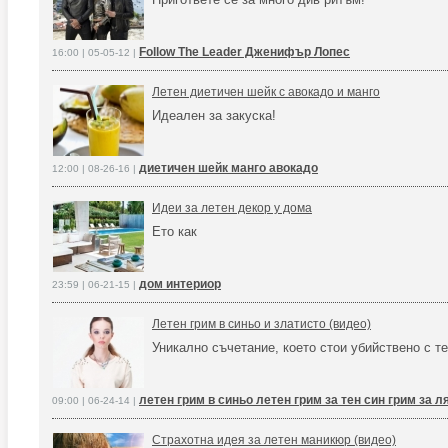
Follow The Leader Дженифър Лопес
16:00 | 05-05-12 |
Летен диетичен шейк с авокадо и манго
Идеален за закуска!
диетичен шейк манго авокадо
12:00 | 08-26-16 |
Идеи за летен декор у дома
Ето как
дом интериор
23:59 | 06-21-15 |
Летен грим в синьо и златисто (видео)
Уникално съчетание, което стои убийствено с те
летен грим в синьо летен грим за тен син грим за л
09:00 | 06-24-14 |
Страхотна идея за летен маникюр (видео)