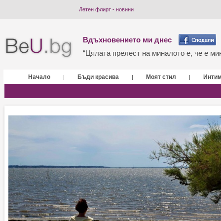
Летен флирт - новини
Вдъхновението ми днес
“Цялата прелест на миналото е, че е мин
Начало
Бъди красива
Моят стил
Инти
|
|
|