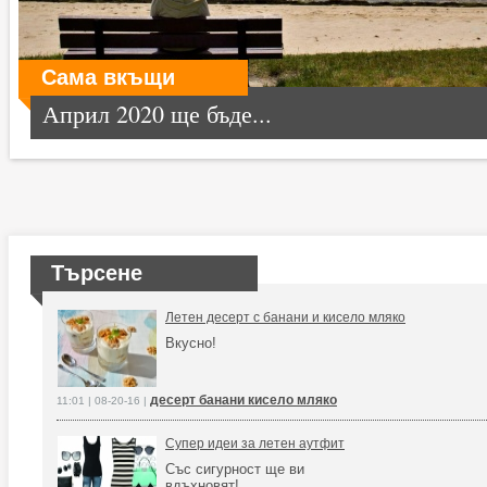
Сама вкъщи
Април 2020 ще бъде...
Търсене
Летен десерт с банани и кисело мляко
Вкусно!
десерт банани кисело мляко
11:01 | 08-20-16 |
Супер идеи за летен аутфит
Със сигурност ще ви
вдъхновят!