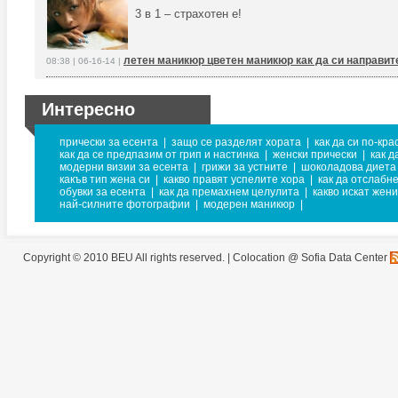
3 в 1 – страхотен е!
летен маникюр цветен маникюр как да си направи
08:38 | 06-16-14 |
Интересно
прически за есента
|
защо се разделят хората
|
как да си по-кра
как да се предпазим от грип и настинка
|
женски прически
|
как д
модерни визии за есента
|
грижи за устните
|
шоколадова диета
какъв тип жена си
|
какво правят успелите хора
|
как да отслабн
обувки за есента
|
как да премахнем целулита
|
какво искат жен
най-силните фотографии
|
модерен маникюр
|
Copyright © 2010 BEU All rights reserved. |
Colocation @ Sofia Data Center