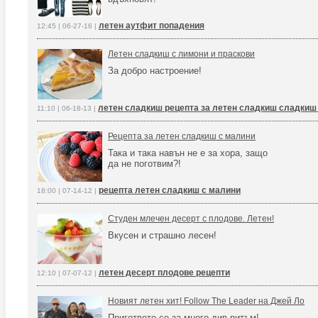
летен аутфит попадения
12:45 | 06-27-16 |
Летен сладкиш с лимони и праскови
За добро настроение!
летен сладкиш рецепта за летен сладкиш сладкиш
11:10 | 06-18-13 |
Рецепта за летен сладкиш с малини
Така и така навън не е за хора, защо
да не поготвим?!
рецепта летен сладкиш с малини
18:00 | 07-14-12 |
Студен млечен десерт с плодове. Летен!
Вкусен и страшно лесен!
летен десерт плодове рецепти
12:10 | 07-07-12 |
Новият летен хит! Follow The Leader на Джей Ло
Пригответе се за много див ритъм!