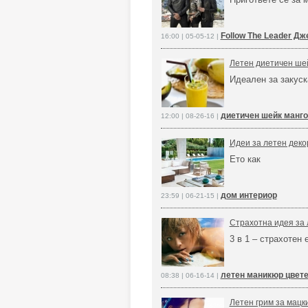
Follow The Leader Д
16:00 | 05-05-12 |
Летен диетичен шей
Идеален за закуск
диетичен шейк манго
12:00 | 08-26-16 |
Идеи за летен деко
Ето как
дом интериор
23:59 | 06-21-15 |
Страхотна идея за 
3 в 1 – страхотен
летен маникюр цвете
08:38 | 06-16-14 |
Летен грим за мацки