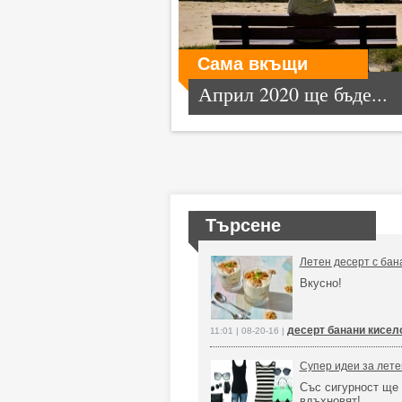
Сама вкъщи
Април 2020 ще бъде...
Търсене
Летен десерт с бан
Вкусно!
десерт банани кисел
11:01 | 08-20-16 |
Супер идеи за лете
Със сигурност ще
вдъхновят!