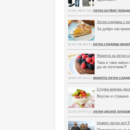
летен аутфит попад
12:45 | 06-27-16 |
Летен сладкиш с ли
За добро настрое
летен сладкиш рецеп
11:10 | 06-18-13 |
Рецепта за летен с
Така и така навън 
да не поготвим?!
рецепта летен сладк
18:00 | 07-14-12 |
Студен млечен десе
Вкусен и страшно
летен десерт плодов
12:10 | 07-07-12 |
Новият летен хит! F
Пригответе се за 