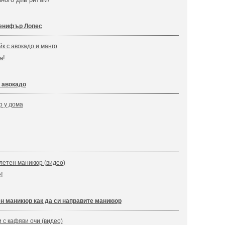
женифър Лопес
к с авокадо и манго
а!
 авокадо
р у дома
летен маникюр (видео)
 е!
н маникюр как да си направите маникюр
 с кафяви очи (видео)