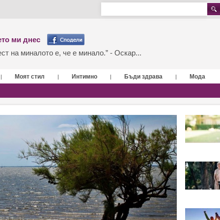
то ми днес
т на миналото е, че е минало.” - Оскар...
Моят стил
Интимно
Бъди здрава
Мода
|
|
|
|