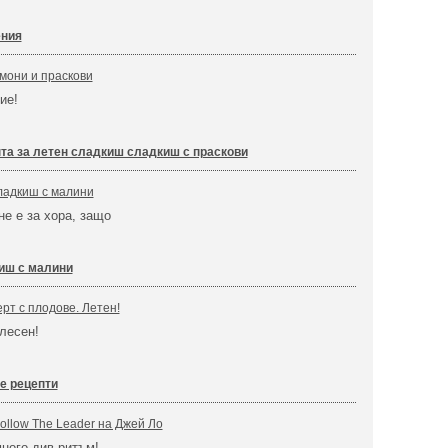
ения
мони и праскови
ние!
та за летен сладкиш сладкиш с праскови
ладкиш с малини
не е за хора, защо
иш с малини
рт с плодове. Летен!
 лесен!
е рецепти
ollow The Leader на Джей Ло
много див ритъм!