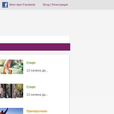
Влез през Facebook
Вход
|
Регистрация
Спорт
12 начина да...
Спорт
12 начина да...
Препоръчано