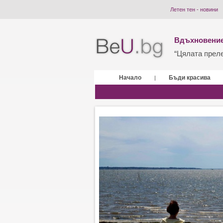
Летен тен - новини
Вдъхновение
“Цялата прелес
Начало
Бъди красива
|