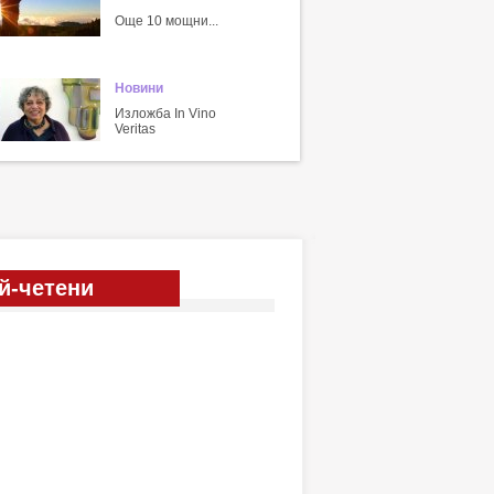
Още 10 мощни...
Новини
Изложба In Vino
Veritas
й-четени