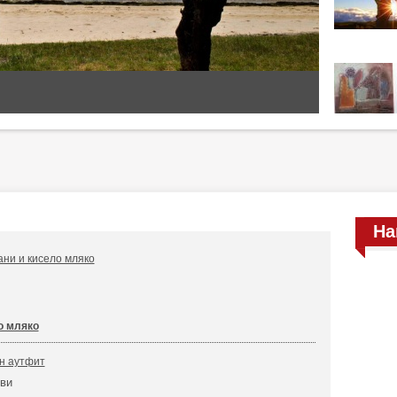
На
ани и кисело мляко
о мляко
н аутфит
 ви