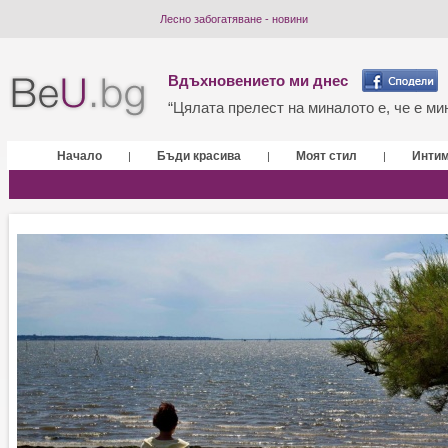
Лесно забогатяване - новини
Вдъхновението ми днес
“Цялата прелест на миналото е, че е мин
Начало
Бъди красива
Моят стил
Инти
|
|
|