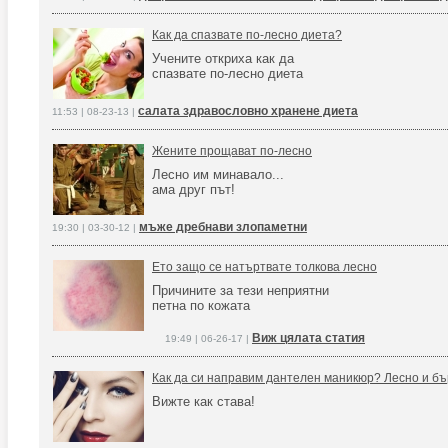
Как да спазвате по-лесно диета?
Учените откриха как да
спазвате по-лесно диета
салата здравословно хранене диета
11:53 | 08-23-13 |
Жените прощават по-лесно
Лесно им минавало...
ама друг път!
мъже дребнави злопаметни
19:30 | 03-30-12 |
Ето защо се натъртвате толкова лесно
Причините за тези неприятни
петна по кожата
Виж цялата статия
19:49 | 06-26-17 |
Как да си направим дантелен маникюр? Лесно и бър
Вижте как става!