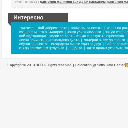
дантелен маникюр как да си направим дантелен м
16:00 | 03-06-14 |
Интересно
трикчета
|
най-добрият секс
|
прически за есента
|
часът на ра
свещени места в България
|
какво убива любовта
|
как да се пре
най-подходящите зодии за брак
|
как да спортувате ефективно
|
лесни прически
|
шоколадова диета
|
модерни визии за есента
|
обувки за есента
|
създадени ли сте един за друг
|
най-полезнит
как да премахнем целулита
|
съдбата
|
какво правят успелите х
Copyright © 2010 BEU All rights reserved. |
Colocation @ Sofia Data Center