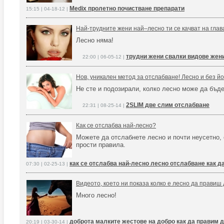
Medix пролетно почистване препарати
15:15 | 04-18-12 |
Най-трудните жени най–лесно ти се качват на глав
Лесно няма!
трудни жени свалки видове жен
22:00 | 06-05-12 |
Нов, уникален метод за отслабване! Лесно и без йо
Не сте и подозирали, колко лесно може да бъде
2SLIM две слим отслабване
22:31 | 08-25-14 |
Как се отслабва най-лесно?
Можете да отслабнете лесно и почти неусетно,
прости правила.
как се отслабва най-лесно лесно отслабване как д
07:30 | 02-25-13 |
Видеото, което ни показа колко е лесно да правиш 
Много лесно!
доброта малките жестове на добро как да правим 
20:19 | 03-30-14 |