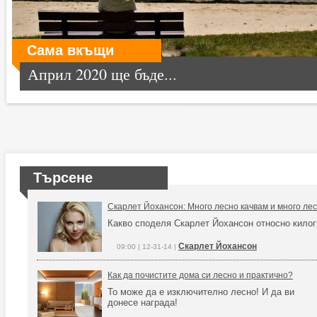
Сама вкъщи
Април 2020 ще бъде...
Търсене
Скарлет Йохансон: Много лесно качвам и много ле
Какво споделя Скарлет Йохансон относно килог
Скарлет Йохансон
09:00 | 12-31-14 |
Как да почистите дома си лесно и практично?
То може да е изключително лесно! И да ви
донесе награда!