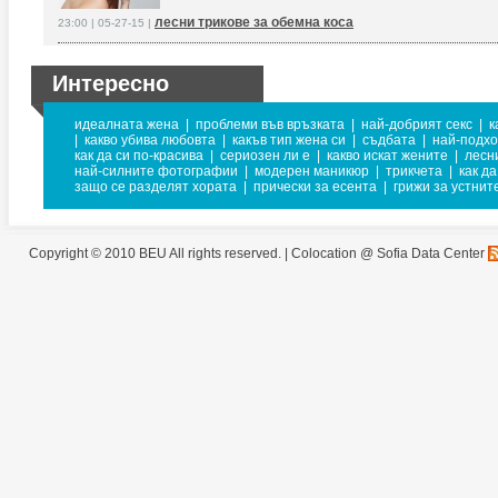
лесни трикове за обемна коса
23:00 | 05-27-15 |
Интересно
идеалната жена
|
проблеми във връзката
|
най-добрият секс
|
к
|
какво убива любовта
|
какъв тип жена си
|
съдбата
|
най-подхо
как да си по-красива
|
сериозен ли е
|
какво искат жените
|
лесн
най-силните фотографии
|
модерен маникюр
|
трикчета
|
как д
защо се разделят хората
|
прически за есента
|
грижи за устнит
Copyright © 2010 BEU All rights reserved. |
Colocation @ Sofia Data Center