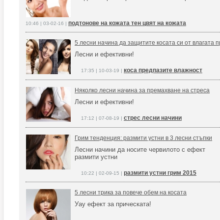
подтонове на кожата тен цвят на кожата
10:46 | 03-02-16 |
5 лесни начина да защитите косата си от влагата 
Лесни и ефективни!
коса предпазите влажност
17:35 | 10-03-19 |
Няколко лесни начина за премахване на стреса
Лесни и ефективни!
стрес лесни начини
17:12 | 07-08-19 |
Грим тенденция: размити устни в 3 лесни стъпки
Лесни начини да носите червилото с ефект
размити устни
размити устни грим 2015
10:22 | 02-09-15 |
5 лесни трика за повече обем на косата
Уау ефект за прическата!