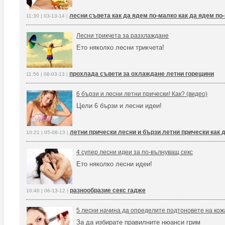
лесни съвета как да ядем по-малко как да ядем по
11:30 | 03-13-14 |
Лесни трикчета за разхлаждане
Ето няколко лесни трикчета!
прохлада съвети за охлаждане летни горещини
11:56 | 08-03-13 |
6 бързи и лесни летни прически! Как? (видео)
Цели 6 бързи и лесни идеи!
летни прически лесни и бързи летни прически как 
10:21 | 05-08-13 |
4 супер лесни идеи за по-вълнуващ секс
Ето няколко лесни идеи!
разнообразие секс гадже
10:40 | 06-13-12 |
5 лесни начина да определите подтоновете на кож
За да избирате правилните нюанси грим