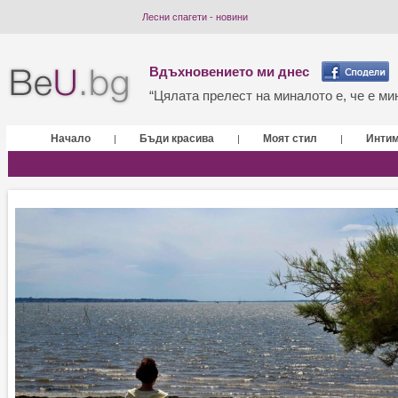
Лесни спагети - новини
Вдъхновението ми днес
“Цялата прелест на миналото е, че е мин
Начало
Бъди красива
Моят стил
Инти
|
|
|