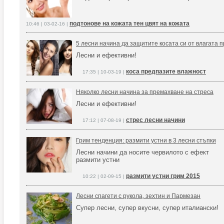
подтонове на кожата тен цвят на кожата
10:46 | 03-02-16 |
5 лесни начина да защитите косата си от влагата 
Лесни и ефективни!
коса предпазите влажност
17:35 | 10-03-19 |
Няколко лесни начина за премахване на стреса
Лесни и ефективни!
стрес лесни начини
17:12 | 07-08-19 |
Грим тенденция: размити устни в 3 лесни стъпки
Лесни начини да носите червилото с ефект
размити устни
размити устни грим 2015
10:22 | 02-09-15 |
Лесни спагети с рукола, зехтин и Пармезан
Супер лесни, супер вкусни, супер италиански!