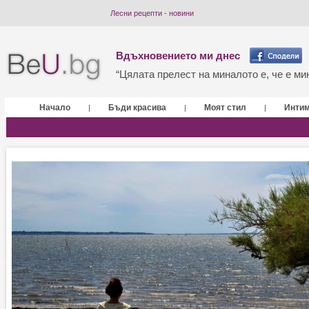
Лесни рецепти - новини
Вдъхновението ми днес
“Цялата прелест на миналото е, че е мин
Начало
Бъди красива
Моят стил
Инти
|
|
|