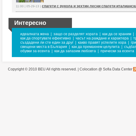
спагети с рукола и зехтин лесни спагети италианск
11:00 | 05-29-13 |
Интересно
идеалната жена
|
защо се разделят хората
|
как да се храним
|
как да спортувате ефективно
|
часът на раждане и характера
|
т
създадени ли сте един за друг
|
какво правят успелите хора
|
гр
свещени места в България
|
как да премахнем целулита
|
съдба
обувки за есента
|
как да запазим любовта
|
прически за есента
Copyright © 2010 BEU All rights reserved. |
Colocation @ Sofia Data Center