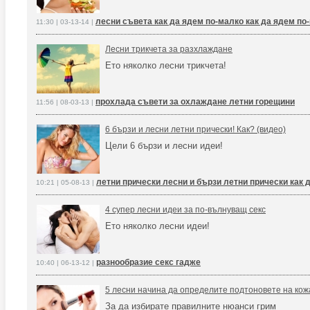
лесни съвета как да ядем по-малко как да ядем по
11:30 | 03-13-14 |
Лесни трикчета за разхлаждане
Ето няколко лесни трикчета!
прохлада съвети за охлаждане летни горещини
11:56 | 08-03-13 |
6 бързи и лесни летни прически! Как? (видео)
Цели 6 бързи и лесни идеи!
летни прически лесни и бързи летни прически как 
10:21 | 05-08-13 |
4 супер лесни идеи за по-вълнуващ секс
Ето няколко лесни идеи!
разнообразие секс гадже
10:40 | 06-13-12 |
5 лесни начина да определите подтоновете на кож
За да избирате правилните нюанси грим