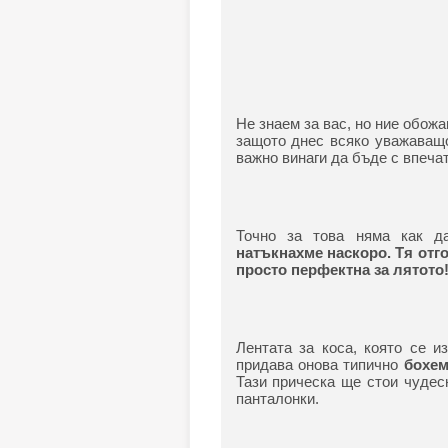
Не знаем за вас, но ние обож
защото днес всяко уважаващо
важно винаги да бъде с впеча
Точно за това няма как д
натъкнахме наскоро. Тя отго
просто перфектна за лятото
Лентата за коса, която се и
придава онова типично
бохем
Тази прическа ще стои чудес
панталонки.