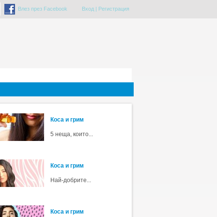
Влез през Facebook
Вход
|
Регистрация
Коса и грим
5 неща, които...
Коса и грим
Най-добрите...
Коса и грим