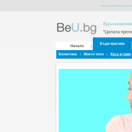
Лесна прическа за ля
Вдъхновение
“Цялата прелес
Бъди красива
Начало
|
Козметика
Моето тяло
Коса и грим
|
|