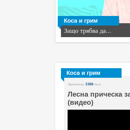
Коса и грим
Защо трябва да...
Коса и грим
3388
Прочетена:
пъти
Лесна прическа за
(видео)