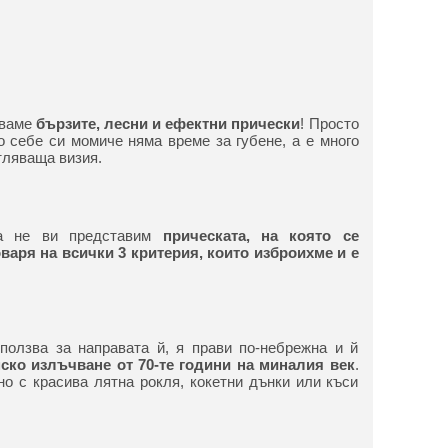
аваме
бързите, лесни и ефектни прически
! Просто
 себе си момиче няма време за губене, а е много
тляваща визия.
а не ви представим
прическата, на която се
варя на всички 3 критерия, които изброихме и е
!
зползва за направата й, я прави по-небрежна и й
ско излъчване от 70-те години на миналия век
.
но с красива лятна рокля, кокетни дънки или къси