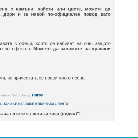
сена с камъни, пайети или цвете, можете да
а дори и за някой по-официален повод като
авате с обеци, които се набиват на очи, защото
тъчно ефектен.
Можете да заложите на красиви
ми, че прическата се прави много лесно!
Никол
точник: BeU | Автор:
а
,
как а си направите прическа с лента
 за лятото с лента за коса (видео)":