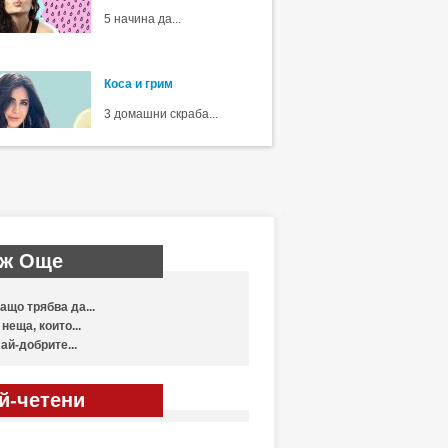
5 начина да...
Коса и грим
3 домашни скраба...
ж Още
ащо трябва да...
 неща, които...
ай-добрите...
й-четени