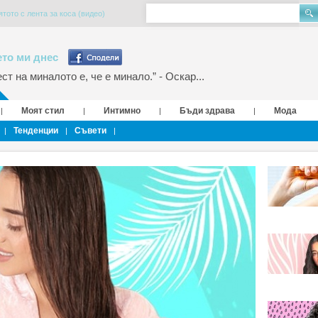
тото с лента за коса (видео)
то ми днес
т на миналото е, че е минало.” - Оскар...
Моят стил
Интимно
Бъди здрава
Мода
|
|
|
|
Тенденции
Съвети
|
|
|