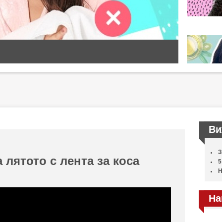
Ви
З
 лятото с лента за коса
5
Н
На