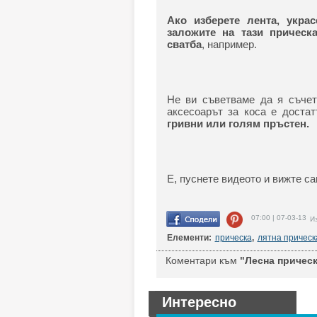
Ако изберете лента, укра
заложите на тази прическ
сватба
, например.
Не ви съветваме да я съчет
аксесоарът за коса е доста
гривни или голям пръстен.
Е, пуснете видеото и вижте са
07:00 | 07-03-13
Из
Елементи:
прическа
,
лятна прическ
Коментари към
"Лесна прическа
Интересно