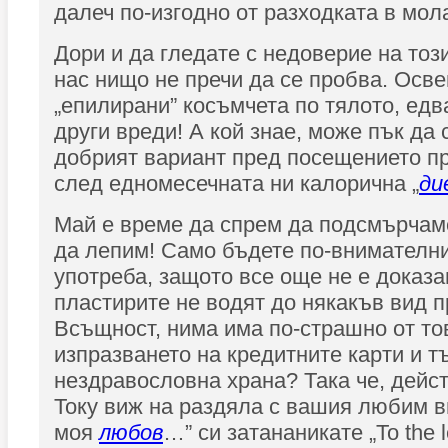
далеч по-изгодно от разходката в мол
Дори и да гледате с недоверие на тоз
нас нищо не пречи да се пробва. Осве
„епилирани” косъмчета по тялото, едв
други вреди! А кой знае, може пък да 
добрият вариант пред посещението п
след едномесечната ни калорична „
ди
Май е време да спрем да подсмърчам
да лепим! Само бъдете по-внимателни
употреба, защото все още не е доказ
пластирите не водят до някакъв вид п
Всъщност, нима има по-страшно от то
изпразването на кредитните карти и т
нездравословна храна? Така че, дейс
Току виж на раздяла с вашия любим 
моя
любов
…” си затананикате „To the le