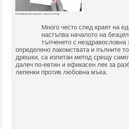
Снимков материал: stock.xchng
Много често след краят на е
настъпва началото на безце
тъпченето с нездравословна 
определено лакомствата и пълните то
дрешки, са изпитан метод срещу само
далеч по-евтин и ефикасен лек за раз
лепенки против любовна мъка.