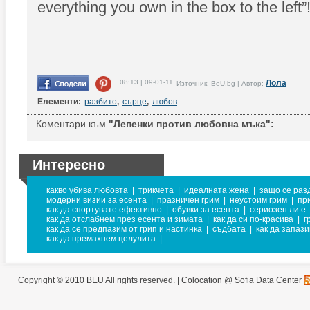
everything you own in the box to the left”
08:13 | 09-01-11
Лола
Източник: BeU.bg | Автор:
Елементи:
разбито
,
сърце
,
любов
Коментари към
"Лепенки против любовна мъка":
Интересно
какво убива любовта
|
трикчета
|
идеалната жена
|
защо се раз
модерни визии за есента
|
празничен грим
|
неустоим грим
|
пр
как да спортувате ефективно
|
обувки за есента
|
сериозен ли е
как да отслабнем през есента и зимата
|
как да си по-красива
|
г
как да се предпазим от грип и настинка
|
съдбата
|
как да запаз
как да премахнем целулита
|
Copyright © 2010 BEU All rights reserved. |
Colocation @ Sofia Data Center