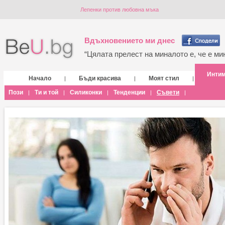
Лепенки против любовна мъка
Вдъхновението ми днес
“Цялата прелест на миналото е, че е мин
Инти
Начало
Бъди красива
Моят стил
|
|
|
Пози
Ти и той
Силиконки
Тенденции
Съвети
|
|
|
|
|