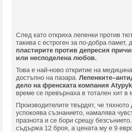
След като откриха лепенки против т
такива с естроген за по-добра памет, 
пластирите против депресия причи
или несподелена любов.
Това е най-ново откритие на медицина
достъпно на пазара.
Лепенките–анти
дело на френската компания Atypyk
време се превърнаха в тотален хит в 
Производителите твърдят, че тяхното
успокоява съзнанието, намалява чувс
празнота и се бори срещу безсънието
съдържа 12 броя, а цената му е 9 евр