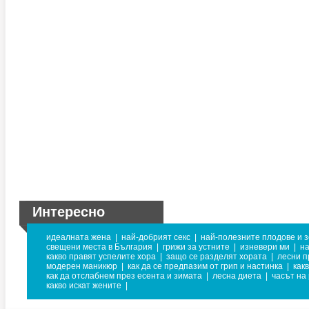
Интересно
идеалната жена
|
най-добрият секс
|
най-полезните плодове и 
свещени места в България
|
грижи за устните
|
изневери ми
|
н
какво правят успелите хора
|
защо се разделят хората
|
лесни п
модерен маникюр
|
как да се предпазим от грип и настинка
|
как
как да отслабнем през есента и зимата
|
лесна диета
|
часът на
какво искат жените
|