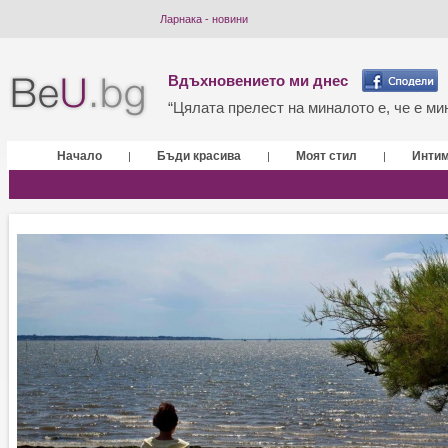
Ларнака - новини
Вдъхновението ми днес
“Цялата прелест на миналото е, че е мин
Начало
Бъди красива
Моят стил
Инти
|
|
|