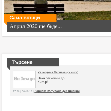
Сама вкъщи
Април 2020 ще бъде...
Търсене
Разходка в Ларнака (снимки)
Нека отскочим до
Кипър!
Ларнака пътуване дестинации
17:36 | 06-12-13 |