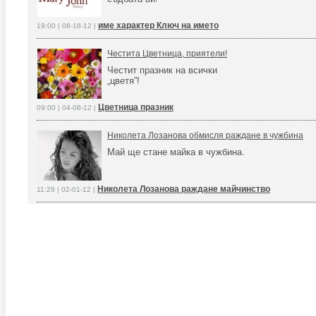
име характер Ключ на името
19:00 | 08-18-12 |
Честита Цветница, приятели!
Честит празник на всички
„цветя”!
Цветница празник
09:00 | 04-08-12 |
Николета Лозанова обмисля раждане в чужбина
Май ще стане майка в чужбина.
Николета Лозанова раждане майчинство
11:29 | 02-01-12 |