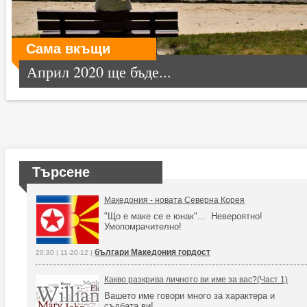
Сама вкъщи
Април 2020 ще бъде...
Търсене
Македония - новата Северна Корея
"Що е маке се е юнак"... Невероятно!
Умопомрачително!
българи Македония гордост
20:30 | 11-20-12 |
Какво разкрива личното ви име за вас?(Част 1)
Вашето име говори много за характера и
съдбата ви!