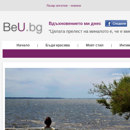
Лазар ангелов - новини
Вдъхновението ми днес
“Цялата прелест на миналото е, че е мин
Начало
Бъди красива
Моят стил
Инти
|
|
|