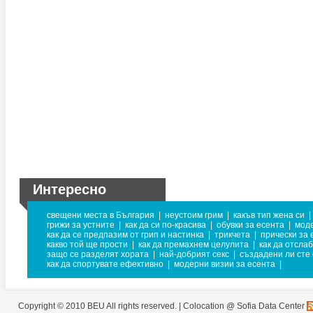
Интересно
свещени места в България
|
неустоим грим
|
какъв тип жена си
|
грижи за устните
|
как да си по-красива
|
обувки за есента
|
мод
как да се предпазим от грип и настинка
|
трикчета
|
прически за 
какво той ще прости
|
как да премахнем целулита
|
как да отсла
защо се разделят хората
|
най-добрият секс
|
създадени ли сте 
как да спортувате ефективно
|
модерни визии за есента
|
Copyright © 2010 BEU All rights reserved. |
Colocation @ Sofia Data Center