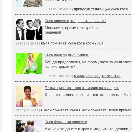
прически тенденции къса коса
19:06 | 05-18-11 |
Къса прическа, модерната прическа
Момичета, време е за крайни
решения!
къса прическа къса коса коси 2013
10:30 | 02-28-13 |
Къса пола за дълъг живот
Кой да предположи, че формулата за дълголет
голямо деколте?
минижуп секс дълголетие
12:03 | 08-09-11 |
Пикси прическа – новата мания на звездите
Къса, закачлива и секси – как да не се влюбиш 
Пикси прическа къса Пикси прическа Пикси причес
15:50 | 08-14-13 |
Къси булчински прически
Ако искате да сте в крак с модните тенденции,