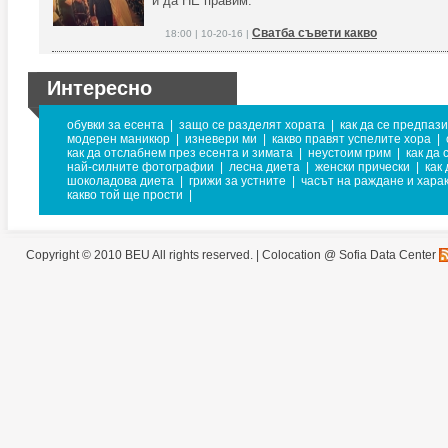
и да НЕ правим.
Сватба съвети какво
18:00 | 10-20-16 |
Интересно
обувки за есента
|
защо се разделят хората
|
как да се предпази
модерен маникюр
|
изневери ми
|
какво правят успелите хора
|
как да отслабнем през есента и зимата
|
неустоим грим
|
как да 
най-силните фотографии
|
лесна диета
|
женски прически
|
как
шоколадова диета
|
грижи за устните
|
часът на раждане и хара
какво той ще прости
|
Copyright © 2010 BEU All rights reserved. |
Colocation @ Sofia Data Center