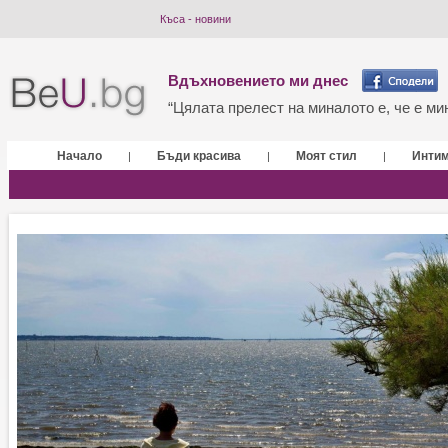
Къса - новини
Вдъхновението ми днес
“Цялата прелест на миналото е, че е мин
Начало
Бъди красива
Моят стил
Инти
|
|
|