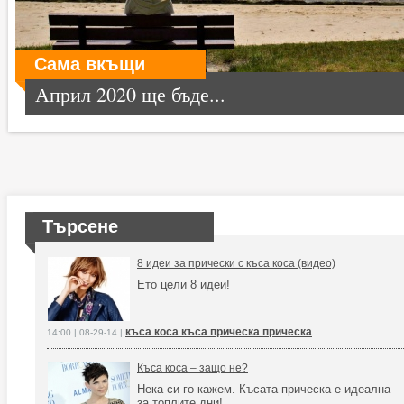
Сама вкъщи
Април 2020 ще бъде...
Търсене
8 идеи за прически с къса коса (видео)
Ето цели 8 идеи!
къса коса къса прическа прическа
14:00 | 08-29-14 |
Къса коса – защо не?
Нека си го кажем. Късата прическа е идеална
за топлите дни!