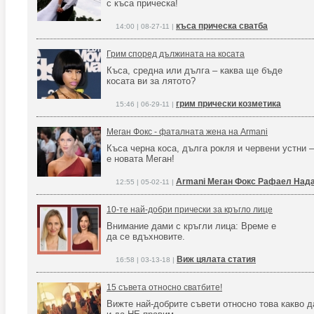
с къса прическа!
къса прическа сватба
14:00 | 08-27-11 |
Грим според дължината на косата
Къса, средна или дълга – каква ще бъде
косата ви за лятото?
грим прически козметика
15:46 | 06-29-11 |
Меган Фокс - фаталната жена на Armani
Къса черна коса, дълга рокля и червени устни –
е новата Меган!
Armani Меган Фокс Рафаел Над
12:55 | 05-02-11 |
10-те най-добри прически за кръгло лице
Внимание дами с кръгли лица: Време е
да се вдъхновите.
Виж цялата статия
16:58 | 03-13-18 |
15 съвета относно сватбите!
Вижте най-добрите съвети относно това какво 