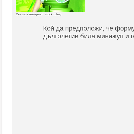
Снимков материал: stock.xchng
Кой да предположи, че форм
дълголетие била минижуп и 