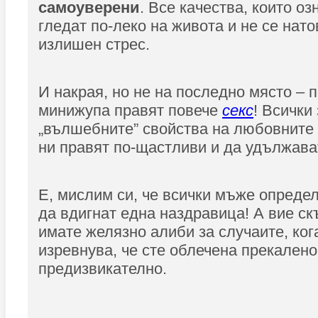
самоуверени
. Все качества, които оз
гледат по-леко на живота и не се нато
излишен стрес.
И накрая, но не на последно място – 
минижупа правят повече
секс
! Всички
„вълшебните” свойства на любовните
ни правят по-щастливи и да удължава
Е, мислим си, че всички мъже опреде
да вдигнат една наздравица! А вие ск
имате желязно алиби за случаите, ко
изревнува, че сте облечена прекалено
предизвикателно.