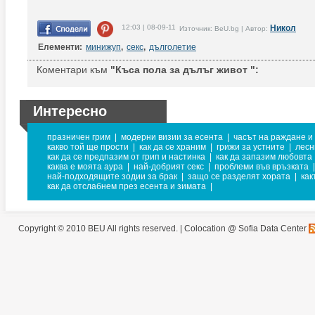
12:03 | 08-09-11
Никол
Източник: BeU.bg | Автор:
Елементи:
минижуп
,
секс
,
дълголетие
Коментари към
"Къса пола за дълъг живот ":
Интересно
празничен грим
|
модерни визии за есента
|
часът на раждане и
какво той ще прости
|
как да се храним
|
грижи за устните
|
лесн
как да се предпазим от грип и настинка
|
как да запазим любовта
каква е моята аура
|
най-добрият секс
|
проблеми във връзката
|
най-подходящите зодии за брак
|
защо се разделят хората
|
как
как да отслабнем през есента и зимата
|
Copyright © 2010 BEU All rights reserved. |
Colocation @ Sofia Data Center