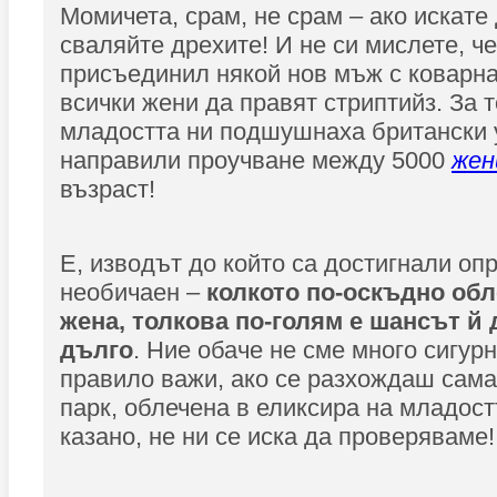
Момичета, срам, не срам – ако искате
сваляйте дрехите! И не си мислете, че
присъединил някой нов мъж с коварна
всички жени да правят стриптийз. За т
младостта ни подшушнаха британски у
направили проучване между 5000
же
възраст!
Е, изводът до който са достигнали оп
необичаен –
колкото по-оскъдно обл
жена, толкова по-голям е шансът й 
дълго
. Ние обаче не сме много сигур
правило важи, ако се разхождаш сама
парк, облечена в еликсира на младост
казано, не ни се иска да проверяваме!