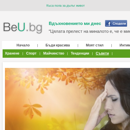
Къса пола за дълъг живот
Вдъхновението ми днес
“Цялата прелест на миналото е, че е мин
Начало
Бъди красива
Моят стил
Инти
|
|
|
Хранене
Спорт
Майчинство
Тенденции
Съвети
|
|
|
|
|