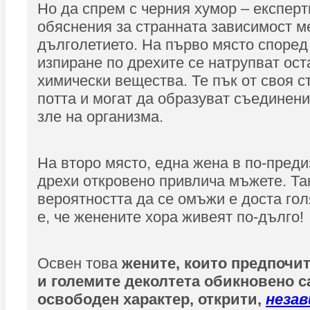
Но да спрем с черния хумор – експерт
обяснения за странната зависимост 
дълголетието. На първо място според
изпиране по дрехите се натрупват ост
химически вещества. Те пък от своя ст
потта и могат да образуват съединени
зле на организма.
На второ място, една жена в по-пред
дрехи откровено привлича мъжете. Так
вероятността да се омъжи е доста гол
е, че женените хора живеят по-дълго!
Освен това
жените, които предпочи
и големите деколтета обикновено са
освободен характер, открити,
незав