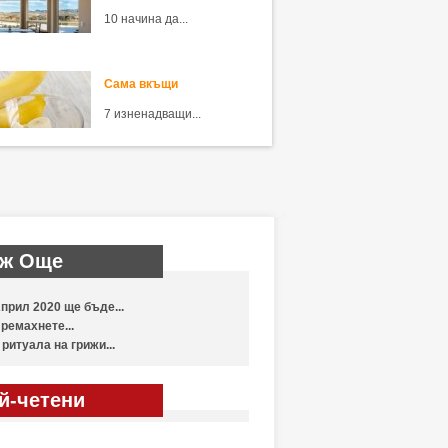
10 начина да...
Сама вкъщи
7 изненадващи...
ж Още
прил 2020 ще бъде...
ремахнете...
 ритуала на грижи...
й-четени