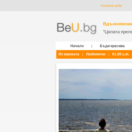
Къпинов шейк
Вдъхновение
“Цялата прелес
Начало
Бъди красива
|
Из мрежата
Любопитно
01.00 a.m.
|
|