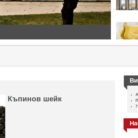
Ви
А
Къпинов шейк
П
7
На