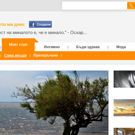
то ми днес
т на миналото е, че е минало.” - Оскар...
Моят стил
Интимно
Бъди здрава
Мода
|
|
|
|
Сама вкъщи
Препоръчано
|
|
|