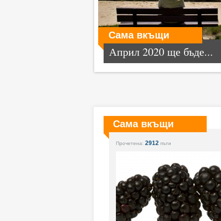
Сама вкъщи
Април 2020 ще бъде...
Сама вкъщи
2912
Прочетена:
пъти