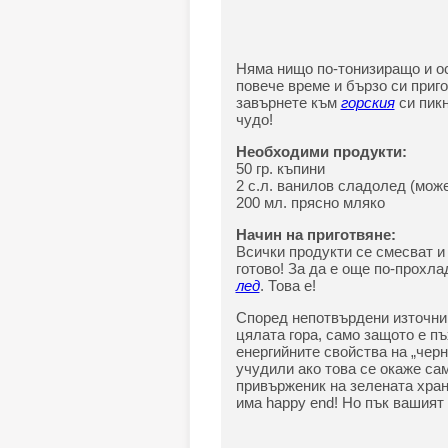
Няма нищо по-тонизиращо и ос
повече време и бързо си приг
завърнете към
горския
си пикн
чудо!
Необходими продукти:
50 гр. къпини
2 с.л. ванилов сладолед (мож
200 мл. прясно мляко
Начин на приготвяне:
Всички продукти се смесват и
готово! За да е още по-прохла
лед
. Това е!
Според непотвърдени източни
цялата гора, само защото е п
енергийните свойства на „чер
учудили ако това се окаже сам
привърженик на зелената хран
има happy end! Но пък вашият