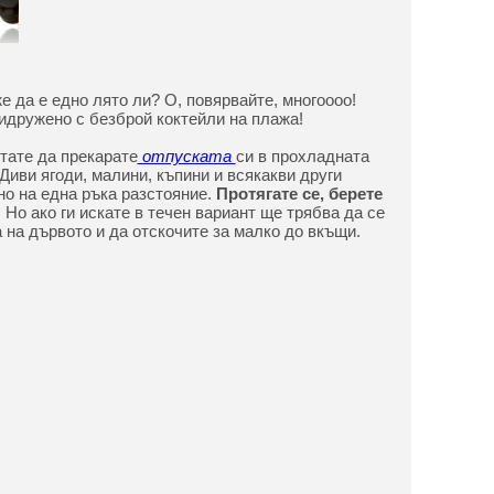
е да е едно лято ли? О, повярвайте, многоооо!
идружено с безброй коктейли на плажа!
тате да прекарате
отпуската
си в прохладната
 Диви ягоди, малини, къпини и всякакви други
о на една ръка разстояние.
Протягате се, берете
!
Но ако ги искате в течен вариант ще трябва да се
 на дървото и да отскочите за малко до вкъщи.