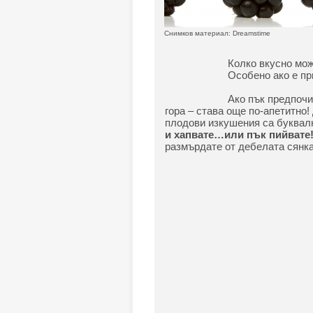
Снимков материал: Dreamstime
Колко вкусно мож
Особено ако е пр
Ако пък предпочи
гора – става още по-апетитно!
плодови изкушения са буквалн
и хапвате…или пък пийвате
размърдате от дебелата сянка