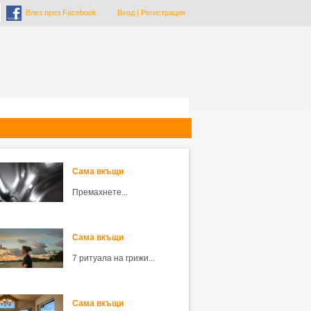
Влез през Facebook
Вход
|
Регистрация
Сама вкъщи
Премахнете...
Сама вкъщи
7 ритуала на грижи...
Сама вкъщи