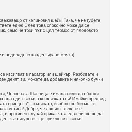
вежаващо от къпиновия шейк! Така, че не губете
ответе един! След това спокойно може да се
ик, само че този път с цял термос от плодовото
е и подсладено кондензирано мляко)
 се изсипват в пасатор или шейкър. Разбивате и
ден денят ви, можете да добавите и няколко бучки
ци, Червената Шапчица е имала сили да обходи
ъхнала един такъв в кошничката си! Имайки предвид
ната принцеса” – къпината, изобщо не бихме се
ата истина! Добре, че лошият вълк не е
а, в противен случай приказката едва ли щеше да
 ден със сигурност ще приключи с такъв!