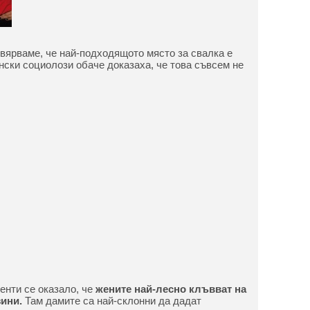
вярваме, че най-подходящото място за свалка е
нски социолози обаче доказаха, че това съвсем не
енти се оказало, че
жените най-лесно клъвват на
зини.
Там дамите са най-склонни да дадат