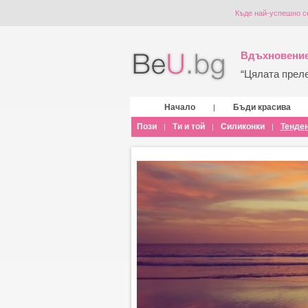
Къде най-успешно с
Вдъхновение
“Цялата прелес
Начало
Бъди красива
|
Пози
Ти и той
Силиконки
Тенде
|
|
|