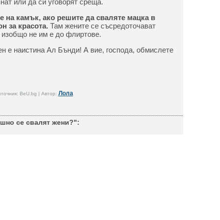
нат или да си уговорят среща.
е на камък, ако решите да сваляте мацка в
н за красота.
Там жените се съсредоточават
 изобщо не им е до флиртове.
н е наистина Ал Бънди! А вие, господа, обмислете
Лола
точник: BeU.bg | Автор:
шно се свалят жени?":