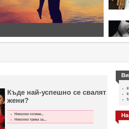
Ви
8
Къде най-успешно се свалят
6
жени?
5
Няколко готини...
На
Няколко трика за...