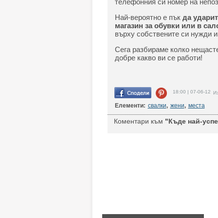
телефонния си номер на непоз
Най-вероятно е пък
да ударит
магазин за обувки или в сало
върху собствените си нужди и
Сега разбираме колко нещасте
добре какво ви се работи!
18:00 | 07-06-12
Из
Елементи:
свалки
,
жени
,
места
Коментари към
"Къде най-успе