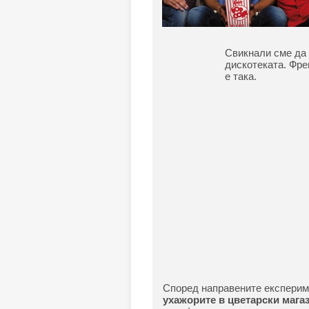
Свикнали сме да 
дискотеката. Фре
е така.
Според направените експерим
ухажорите в цветарски мага