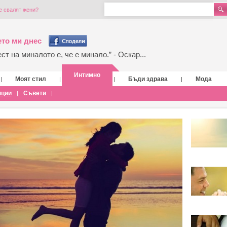
е свалят жени?
то ми днес
т на миналото е, че е минало.” - Оскар...
Интимно
Моят стил
Бъди здрава
Мода
|
|
|
|
нции
Съвети
|
|