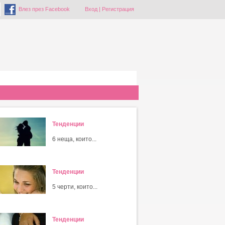
Влез през Facebook
Вход
|
Регистрация
Тенденции
6 неща, които...
Тенденции
5 черти, които...
Тенденции