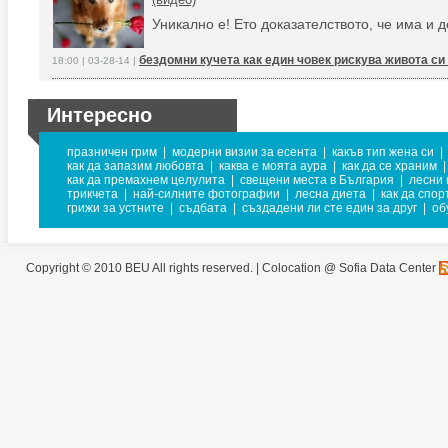
Уникално е! Ето доказателството, че има и 
бездомни кучета как един човек рискува живота си
18:00 | 03-28-14 |
Интересно
празничен грим
|
модерни визии за есента
|
какъв тип жена си
|
как да запазим любовта
|
каква е моята аура
|
как да се храним
|
как да премахнем целулита
|
свещени места в България
|
лесни 
трикчета
|
най-силните фотографии
|
лесна диета
|
как да спо
грижи за устните
|
съдбата
|
създадени ли сте един за друг
|
об
Copyright © 2010 BEU All rights reserved. |
Colocation @ Sofia Data Center