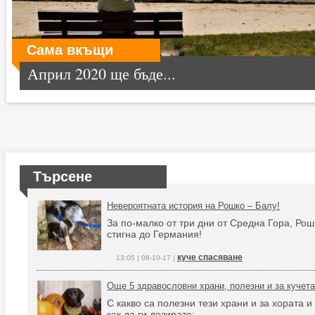
Сама вкъщи
Април 2020 ще бъде...
Търсене
Невероятната история на Рошко – Балу!
За по-малко от три дни от Средна Гора, Рош
стигна до Германия!
куче спасяване
13:05 | 08-10-17 |
Още 5 здравословни храни, полезни и за кучета
С какво са полезни тези храни и за хората и
как да ги дозирате: