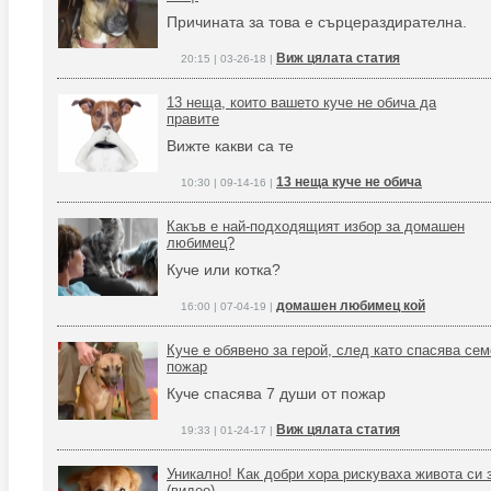
Причината за това е сърцераздирателна.
Виж цялата статия
20:15 | 03-26-18 |
13 неща, които вашето куче не обича да
правите
Вижте какви са те
13 неща куче не обича
10:30 | 09-14-16 |
Какъв е най-подходящият избор за домашен
любимец?
Куче или котка?
домашен любимец кой
16:00 | 07-04-19 |
Куче е обявено за герой, след като спасява сем
пожар
Куче спасява 7 души от пожар
Виж цялата статия
19:33 | 01-24-17 |
Уникално! Как добри хора рискуваха живота си 
(видео)