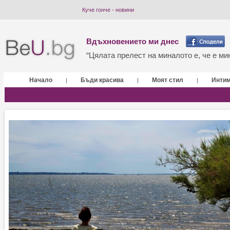
Куче гонче - новини
Вдъхновението ми днес
“Цялата прелест на миналото е, че е мин
Начало
Бъди красива
Моят стил
Инти
|
|
|