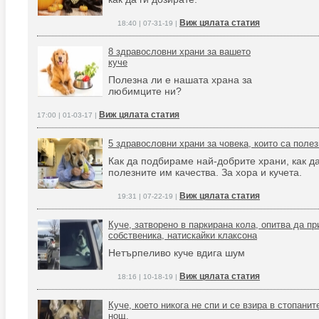
Виж цялата статия
18:40 | 07-31-19 |
8 здравословни храни за вашето
куче
Полезна ли е нашата храна за
любимците ни?
Виж цялата статия
17:00 | 01-03-17 |
5 здравословни храни за човека, които са полез
Как да подбираме най-добрите храни, как да
полезните им качества. За хора и кучета.
Виж цялата статия
19:31 | 07-22-19 |
Куче, затворено в паркирана кола, опитва да п
собственика, натискайки клаксона
Нетърпеливо куче вдига шум
Виж цялата статия
18:16 | 10-18-19 |
Куче, което никога не спи и се взира в стопанит
нощ.