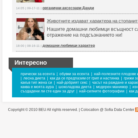
органични аксесоари Данди
14:05 | 09-17-11 |
Животните издават характера на стопанит
Нашите домашни любимци всъщност с
отражение на подсъзнанието ни!
домашни любимци характер
18:00 | 08-16-11 |
Интересно
прически за есента
|
обувки за есента
|
най-полезните плодове 
|
лесна диета
|
как да се предпазим от грип и настинка
|
грижи з
какъв тип жена си
|
най-добрият секс
|
часът на раждане и хара
каква е моята аура
|
шоколадова диета
|
модерен маникюр
|
из
създадени ли сте един за друг
|
най-силните фотографии
|
как 
Copyright © 2010 BEU All rights reserved. |
Colocation @ Sofia Data Center