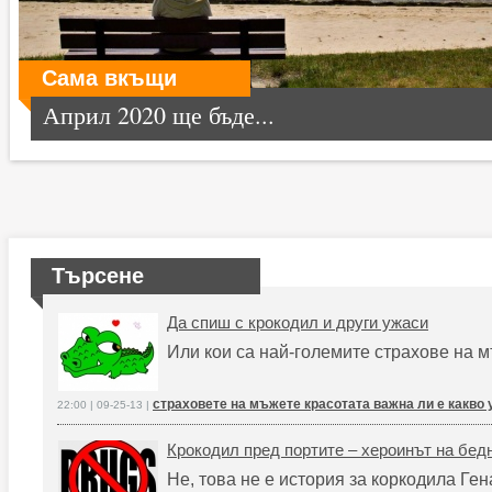
Сама вкъщи
Април 2020 ще бъде...
Търсене
Да спиш с крокодил и други ужаси
Или кои са най-големите страхове на
страховете на мъжете красотата важна ли е какво
22:00 | 09-25-13 |
Крокодил пред портите – хероинът на бед
Не, това не е история за коркодила Ген