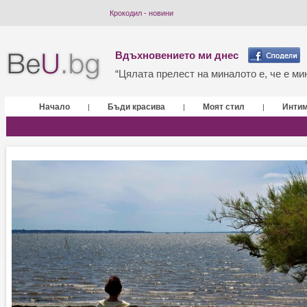
Крокодил - новини
Вдъхновението ми днес
“Цялата прелест на миналото е, че е мин
Начало
Бъди красива
Моят стил
Инти
|
|
|