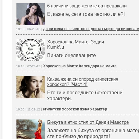
6 причини защо жените са прецакани
Е, кажете, сега това честно ли е?!
да си жена не е честно недостатъците да си жена 
18:00 | 06-23-13 |
Хороскоп на Маите: Зодия
Kumk\'u
Винаги оцеляващите
Хороскоп на Маите Календара на маите
19:13 | 02-26-13 |
Каква жена си според египетския
хороскоп? (Част 4)
Ето ги и последните божествени
характери.
eгипетски хороскоп жена характер
16:00 | 11-02-12 |
Бижута в етно стил от Данди Маестре
Заложете на бижута от органична матер
сте по-близо до природата!