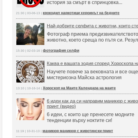
история за смърт в спринцовка...
крокодил наркотици хероинът на бедните
21:30 | 03-06-13 |
Най-добрите селфита с животни, които ст
Фотограф приема предизвикателството 
животно, което среща по пътя си. Резу
фотография селфи
15:30 | 02-03-16 |
Каква е вашата зодия според Хороскопа 
Научете повече за вековната и все още
мистериозна Майска астрология
Хороскоп на Маите Календара на маите
13:10 | 10-16-14 |
6 идеи как да си направим маникюр с жив
принт (видео)
6 идеи, с които ще пренесете модните
тенденции върху ноктите си!
маникюр маникюр с животински принт
11:19 | 10-31-13 |