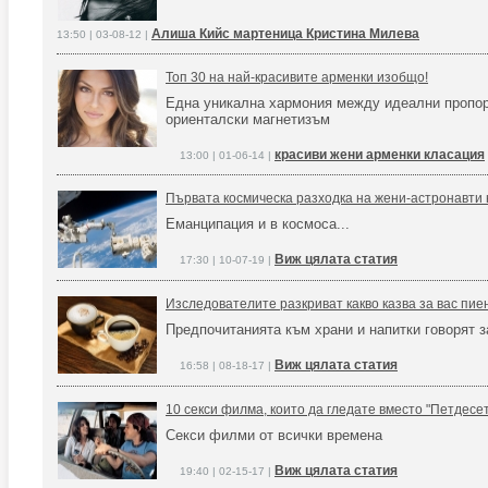
Алиша Кийс мартеница Кристина Милева
13:50 | 03-08-12 |
Топ 30 на най-красивите арменки изобщо!
Една уникална хармония между идеални пропор
ориенталски магнетизъм
красиви жени арменки класация
13:00 | 01-06-14 |
Първата космическа разходка на жени-астронавти 
Еманципация и в космоса...
Виж цялата статия
17:30 | 10-07-19 |
Изследователите разкриват какво казва за вас пие
Предпочитанията към храни и напитки говорят з
Виж цялата статия
16:58 | 08-18-17 |
10 секси филма, които да гледате вместо "Петдес
Секси филми от всички времена
Виж цялата статия
19:40 | 02-15-17 |