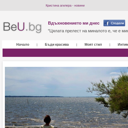
Кристина агилера - новини
Вдъхновението ми днес
“Цялата прелест на миналото е, че е мин
Начало
Бъди красива
Моят стил
Инти
|
|
|