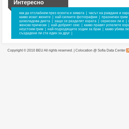
Интересно
как да отслабнем през есента и зимата
|
часът на раждане и хар
какво искат жените
|
най-силните фотографии
|
празничен грим
шоколадова диета
|
защо се разделят хората
|
сериозен ли е
|
женски прически
|
най-добрият секс
|
какво правят успелите хор
неустоим грим
|
най-подходящите зодии за брак
|
какво убива л
създадени ли сте един за друг
|
Copyright © 2010 BEU All rights reserved. |
Colocation @ Sofia Data Center