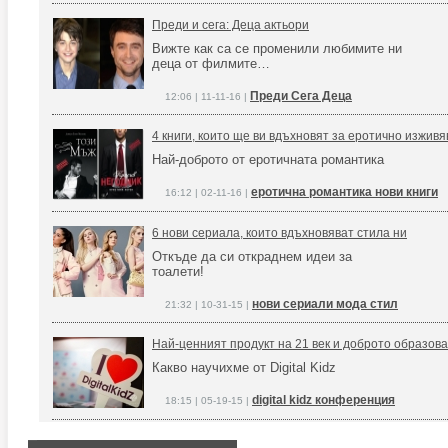
Преди и сега: Деца актьори
Вижте как са се променили любимите ни
деца от филмите…
Преди Сега Деца
12:06 | 11-11-16 |
4 книги, които ще ви вдъхновят за еротично изжив
Най-доброто от еротичната романтика
еротична романтика нови книги
16:12 | 02-11-16 |
6 нови сериала, които вдъхновяват стила ни
Откъде да си откраднем идеи за
тоалети!
нови сериали мода стил
21:32 | 10-31-15 |
Най-ценният продукт на 21 век и доброто образова
Какво научихме от Digital Kidz
digital kidz конференция
18:15 | 05-19-15 |