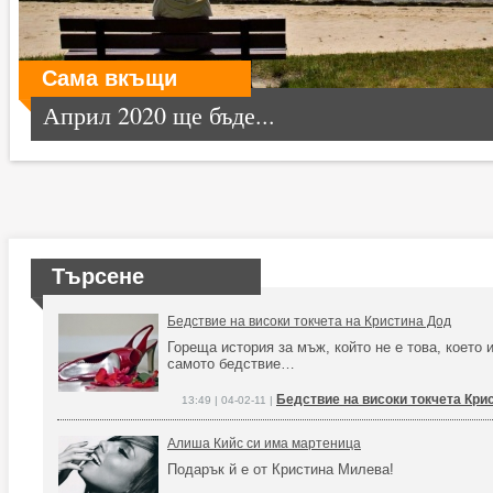
Сама вкъщи
Април 2020 ще бъде...
Търсене
Бедствие на високи токчета на Кристина Дод
Гореща история за мъж, който не е това, което 
самото бедствие…
Бедствие на високи токчета Кри
13:49 | 04-02-11 |
Алиша Кийс си има мартеница
Подарък й е от Кристина Милева!