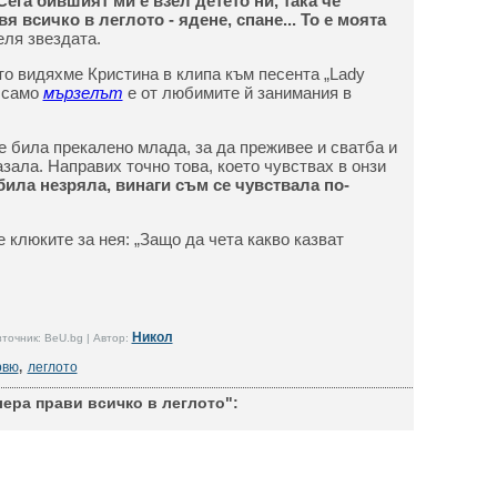
Сега бившият ми е взел детето ни, така че
 всичко в леглото - ядене, спане... То е моята
ля звездата.
то видяхме Кристина в клипа към песента „Lady
е само
мързелът
е от любимите й занимания в
е била прекалено млада, за да преживее и сватба и
казала. Направих точно това, което чувствах в онзи
ила незряла, винаги съм се чувствала по-
е клюките за нея: „Защо да чета какво казват
Никол
точник: BeU.bg | Автор:
рвю
,
леглото
ера прави всичко в леглото":