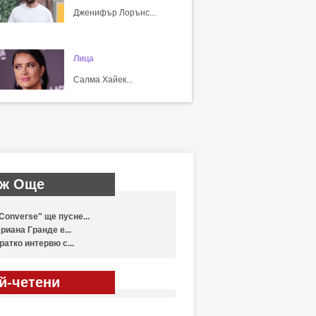
Дженифър Лорънс...
Лица
Салма Хайек...
ж Още
Converse" ще пусне...
риана Гранде е...
ратко интервю с...
й-четени