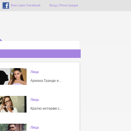
Влез през Facebook
Вход
|
Регистрация
Лица
Ариана Гранде е...
Лица
Кратко интервю с...
Лица