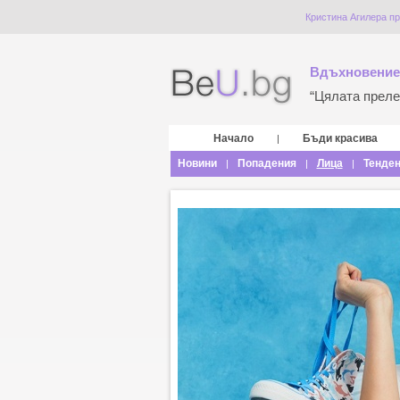
Кристина Агилера пр
Вдъхновение
“Цялата прелес
Начало
Бъди красива
|
Новини
Попадения
Лица
Тенде
|
|
|