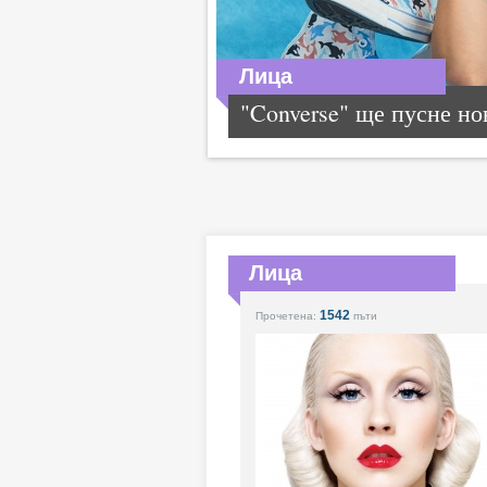
Лица
"Converse" ще пусне нов
Лица
1542
Прочетена:
пъти