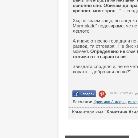
денят ми е доста интензивен.
основно спя. Обичам да правя
крепост, моят трон...” –
споде
Хм, не знаем защо, но след ка
Marmalade” подозираме, че н
леглото.
А иначе относно това дали не 
развод, тя отговаря: „Не бих 
момент.
Определено не съм б
голяма от възрастта си
”.
Звездата споделя и, че не чет
хората – добро или лошо?”.
16:00 | 02-21-12
Из
Елементи:
Кристина Агилера
,
инте
Коментари към
"Кристина Агил