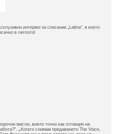
склузивно интервю за списание „Latina”, в което
всичко в леглото!
орочни мисли, вижте точно как отговаря на
абота?”.
„
Когато снимам предаването The Voice,