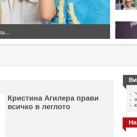
а...
Ви
"
Кристина Агилера прави
А
всичко в леглото
К
На