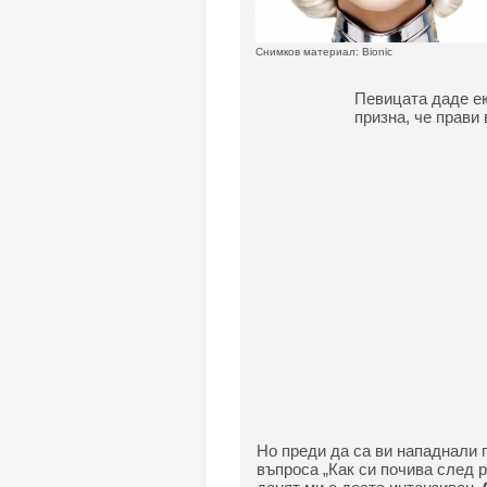
Снимков материал: Bionic
Певицата даде ек
призна, че прави 
Но преди да са ви нападнали п
въпроса „Как си почива след р