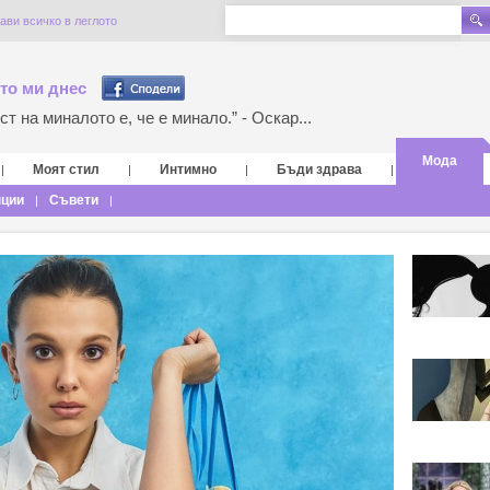
ави всичко в леглото
то ми днес
т на миналото е, че е минало.” - Оскар...
Мода
Моят стил
Интимно
Бъди здрава
|
|
|
|
нции
Съвети
|
|