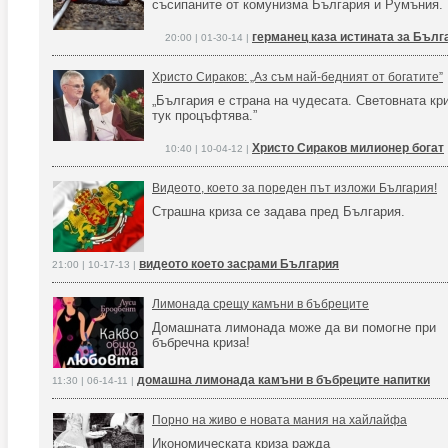
съсипаните от комунизма България и Румъния.
германец каза истината за Бълг
20:00 | 01-30-14 |
Христо Сираков: „Аз съм най-бедният от богатите”
„България е страна на чудесата. Световната кр
тук процъфтява.”
Христо Сираков милионер богат
10:40 | 10-04-12 |
Видеото, което за пореден път изложи България!
Страшна криза се задава пред България.
видеото което засрами България
21:00 | 10-17-13 |
Лимонада срещу камъни в бъбреците
Домашната лимонада може да ви помогне при
бъбречна криза!
домашна лимонада камъни в бъбреците напитки
11:30 | 06-14-11 |
Порно на живо е новата мания на хайлайфа
Икономическата криза ражда