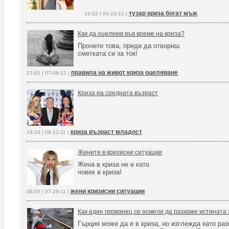
тузар криза богат мъж
19:22 | 04-23-12 |
Как да оцелеем във време на криза?
Прочети това, преди да отвориш
сметката си за ток!
правила на живот криза оцеляване
21:00 | 07-08-12 |
Криза на средната възраст
криза възраст младост
13:20 | 08-12-11 |
Жените в кризисни ситуации
Жена в криза не е като
човек в криза!
жени кризисни ситуации
08:05 | 07-29-11 |
Как един германец се осмели да разкаже истината
Гърция може да е в криза, но изглежда като ра