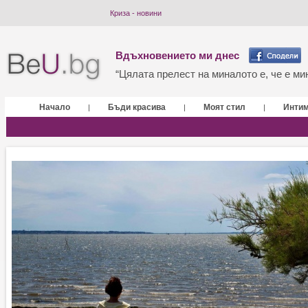
Криза - новини
Вдъхновението ми днес
“Цялата прелест на миналото е, че е мин
Начало
Бъди красива
Моят стил
Инти
|
|
|