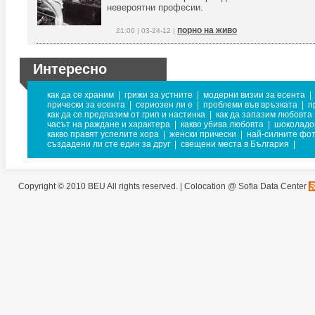
невероятни професии.
порно на живо
21:00 | 03-24-12 |
Интересно
как да се храним
|
грижи за устните
|
модерни визии за есента
|
прически за есента
|
сериозен ли е
|
проблеми във връзката
|
п
как да се предпазим от грип и настинка
|
как да запазим любовта
часът на раждане и характера
|
какво убива любовта
|
шоколадо
какво правят успелите хора
|
женски прически
|
най-силните фо
създадени ли сте един за друг
|
свещени места в България
|
Copyright © 2010 BEU All rights reserved. |
Colocation @ Sofia Data Center