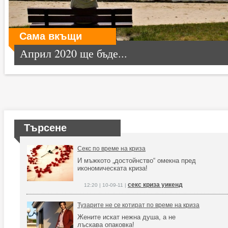
Сама вкъщи
Април 2020 ще бъде...
Търсене
Секс по време на криза
И мъжкото „достойнство“ омекна пред
икономическата криза!
секс криза уикенд
12:20 | 10-09-11 |
Тузарите не се котират по време на криза
Жените искат нежна душа, а не
лъскава опаковка!