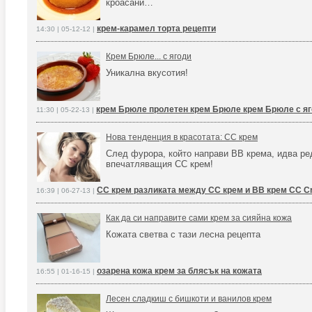
кроасани…
крем-карамел торта рецепти
14:30 | 05-12-12 |
Крем Брюле... с ягоди
Уникална вкусотия!
крем Брюле пролетен крем Брюле крем Брюле с я
11:30 | 05-22-13 |
Нова тенденция в красотата: СС крем
След фурора, който направи BB крема, идва ре
впечатляващия СС крем!
СС крем разликата между СС крем и BB крем CC Cr
16:39 | 06-27-13 |
Как да си направите сами крем за сияйна кожа
Кожата светва с тази лесна рецепта
озарена кожа крем за блясък на кожата
16:55 | 01-16-15 |
Лесен сладкиш с бишкоти и ванилов крем