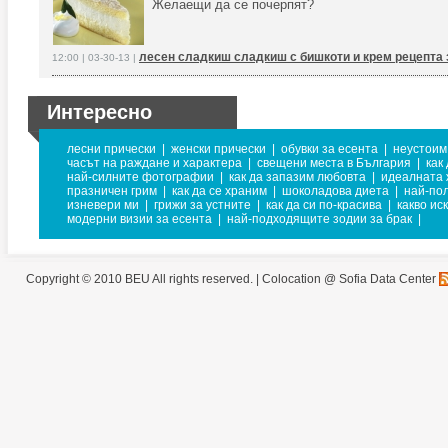
Желаещи да се почерпят?
лесен сладкиш сладкиш с бишкоти и крем рецепта
12:00 | 03-30-13 |
Интересно
лесни прически
|
женски прически
|
обувки за есента
|
неустоим
часът на раждане и характера
|
свещени места в България
|
как
най-силните фотографии
|
как да запазим любовта
|
идеалната
празничен грим
|
как да се храним
|
шоколадова диета
|
най-по
изневери ми
|
грижи за устните
|
как да си по-красива
|
какво ис
модерни визии за есента
|
най-подходящите зодии за брак
|
Copyright © 2010 BEU All rights reserved. |
Colocation @ Sofia Data Center