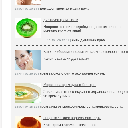
домашен крем за мазна кожа
14:00 | 08-20-14 |
Диетичен крем с киви
Направете този следобед още по-слънчев с
купичка крем от киви!
киви диетичен крем
16:40 | 09-15-11 |
Как да изберем перфектния крем за околоочен кон
Какви съставки да търсим
крем за около очите околоочен контур
14:44 | 02-26-16 |
Морковена крем супа с Коантро!
Закачлива, много вкусна и здравословна рецеп
за крем супичка
крем супа от моркови крем супа морковена супа
16:00 | 04-15-13 |
Рецепта за крем-карамелена торта
Като крем-карамел, само че с