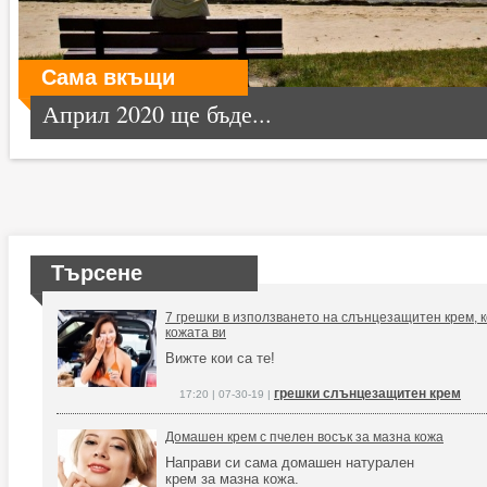
Сама вкъщи
Април 2020 ще бъде...
Търсене
7 грешки в използването на слънцезащитен крем, к
кожата ви
Вижте кои са те!
грешки слънцезащитен крем
17:20 | 07-30-19 |
Домашен крем с пчелен восък за мазна кожа
Направи си сама домашен натурален
крем за мазна кожа.