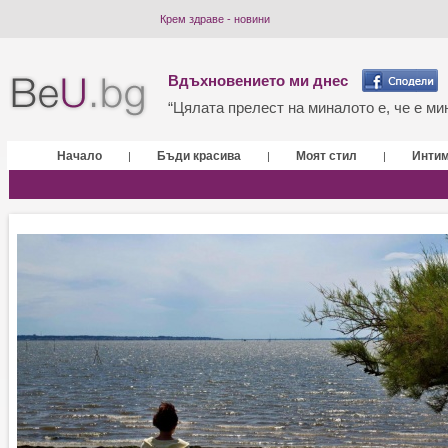
Крем здраве - новини
Вдъхновението ми днес
“Цялата прелест на миналото е, че е мин
Начало
Бъди красива
Моят стил
Инти
|
|
|