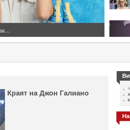
а...
Ви
"
Краят на Джон Галиано
А
К
На