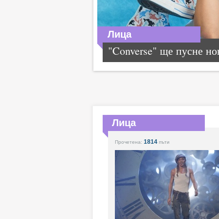
Лица
"Converse" ще пусне нов
Лица
1814
Прочетена:
пъти