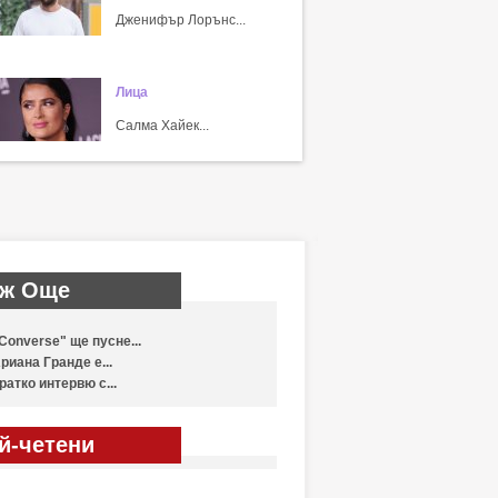
Дженифър Лорънс...
Лица
Салма Хайек...
ж Още
Converse" ще пусне...
риана Гранде е...
ратко интервю с...
й-четени