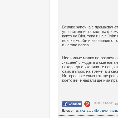
Всичко започна с премахванет
управителният съвет на фирма
както на Dior, така и на е Joh
всички молби и извинения от с
в негова полза.
Ние имаме малко по-различно 
„късане” с модата и сме напъл
накара да съжаляват с нещо а
само въпрос на време, а и как
Интересно е само как ще реши
което вече надали ще има прав
10:32 | 04-18-11
Из
Елементи:
скандал
,
dior
,
джон гали