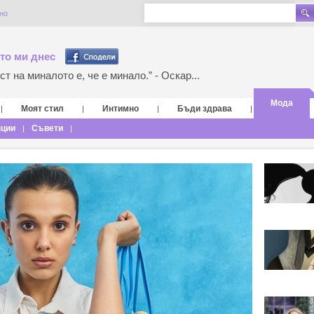
но
то ми днес
т на миналото е, че е минало.” - Оскар...
Мода
Моят стил
Интимно
Бъди здрава
|
|
|
|
нции
Съвети
|
|