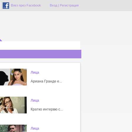
Влез през Facebook
Вход
|
Регистрация
Лица
Ариана Гранде е...
Лица
Кратко интервю с...
Лица