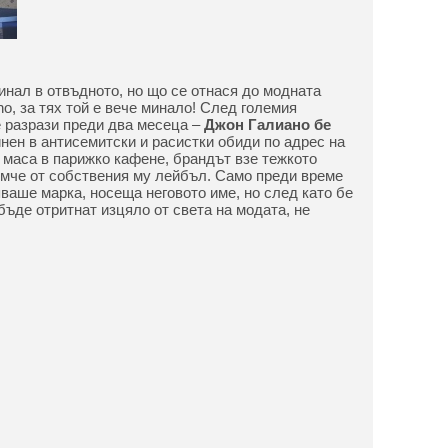
минал в отвъдното, но що се отнася до модната
no, за тях той е вече минало! След големия
е разрази преди два месеца –
Джон Галиано бе
нен в антисемитски и расистки обиди по адрес на
 маса в парижко кафене, брандът взе тежкото
мче от собствения му лейбъл. Само преди време
ваше марка, носеща неговото име, но след като бе
 бъде отритнат изцяло от света на модата, не