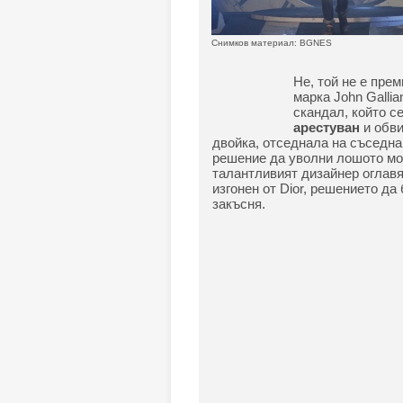
Снимков материал: BGNES
Не, той не е пре
марка John Gallia
скандал, който с
арестуван
и обви
двойка, отседнала на съседна
решение да уволни лошото мо
талантливият дизайнер оглавя
изгонен от Dior, решението да
закъсня.