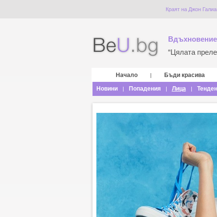
Краят на Джон Галиа
Вдъхновение
“Цялата прелес
Начало
Бъди красива
|
Новини
Попадения
Лица
Тенде
|
|
|