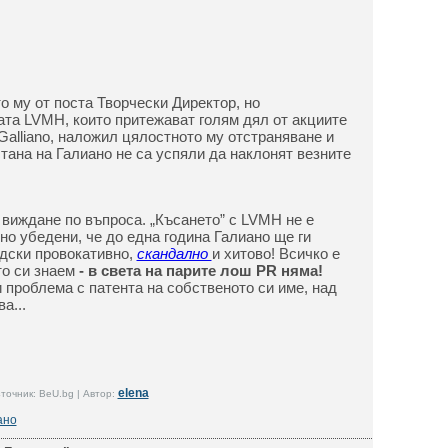
о му от поста Творчески Директор, но
та LVMH, които притежават голям дял от акциите
n Galliano, наложил цялостното му отстраняване и
тана на Галиано не са успяли да наклонят везните
виждане по въпроса. „Късането” с LVMH не е
но убедени, че до една година Галиано ще ги
дски провокативно,
скандално
и хитово! Всичко е
то си знаем
- в света на парите лош PR няма!
 проблема с патента на собственото си име, над
а...
elena
точник: BeU.bg | Автор:
ано