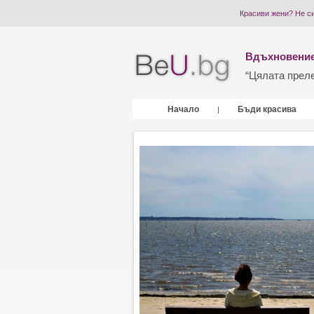
Красиви жени? Не с
Вдъхновение
“Цялата прелес
Начало
Бъди красива
|