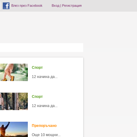
Влез през Facebook
Вход
|
Регистрация
Спорт
12 начина да...
Спорт
12 начина да...
Препоръчано
Още 10 мощни...