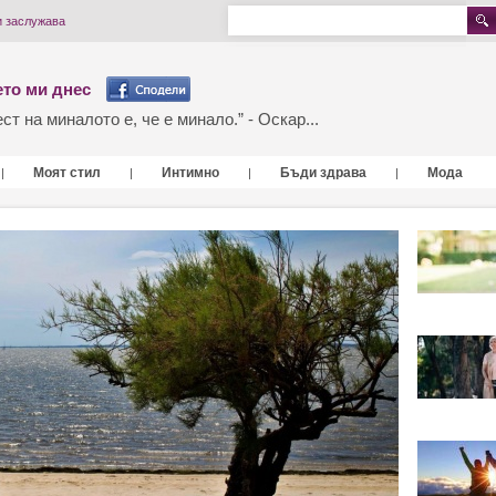
и заслужава
то ми днес
т на миналото е, че е минало.” - Оскар...
Моят стил
Интимно
Бъди здрава
Мода
|
|
|
|