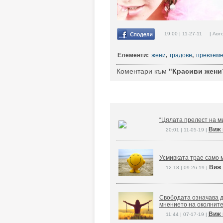
19:00 | 11-27-11 | Авт
Елементи:
жени
,
градове
,
превзем
Коментари към
"Красиви жени?
“Цялата прелест на ми
Виж 
20:01 | 11-05-19 |
Усмивката трае само м
Виж 
12:18 | 09-26-19 |
Свободата означава д
мнението на околните
Виж 
11:44 | 07-17-19 |