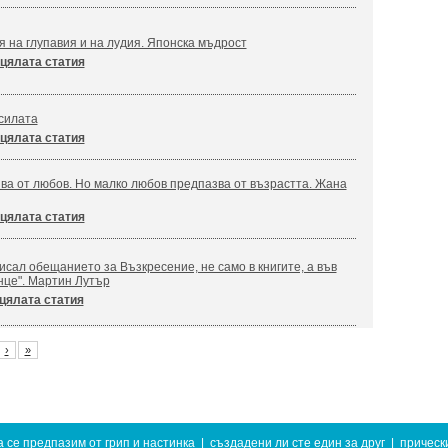
я на глупавия и на лудия. Японска мъдрост
цялата статия
силата
цялата статия
ва от любов. Но малко любов предпазва от възрастта. Жана
цялата статия
сал обещанието за Възкресение, не само в книгите, а във
нце". Мартин Лутър
цялата статия
›
»
а се предпазим от грип и настинка
|
създадени ли сте един за друг
|
прическ