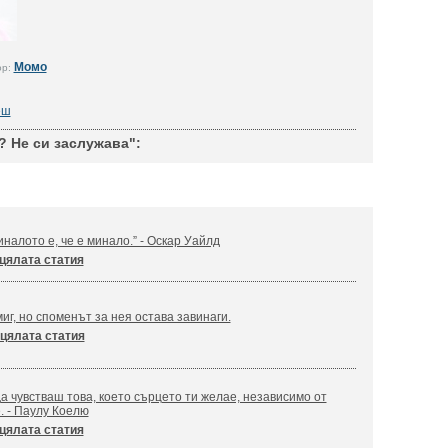
Момо
ор:
еш
 Не си заслужава":
налото е, че е минало.” - Оскар Уайлд
цялата статия
иг, но споменът за нея остава завинаги.
цялата статия
а чувстваш това, което сърцето ти желае, независимо от
. - Паулу Коелю
цялата статия