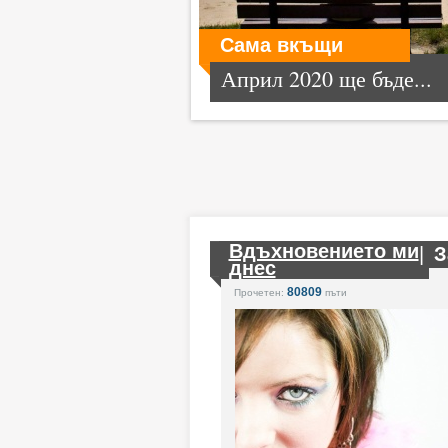
Сама вкъщи
Април 2020 ще бъде...
Вдъхновението ми
|
З
днес
80809
Прочетен:
пъти