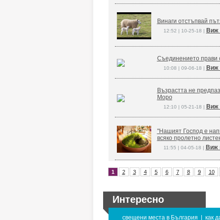
Винаги отстъпвай път
Виж 
12:52 | 10-25-18 |
Съединението прави 
Виж 
10:08 | 09-06-18 |
Възрастта не предпаз
Моро
Виж 
12:10 | 05-21-18 |
"Нашият Господ е напи
всяко пролетно листе
Виж 
11:55 | 04-05-18 |
1
2
3
4
5
6
7
8
9
10
Интересно
свещени места в България
|
как д