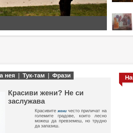
а нея
|
Тук-там
|
Фрази
На
Красиви жени? Не си
заслужава
Красивите
често приличат на
жени
големите градове, които лесно
можеш да превземеш, но трудно
да запазиш.