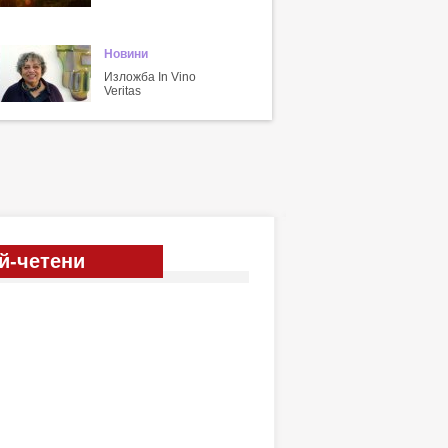
Новини
Изложба In Vino
Veritas
й-четени