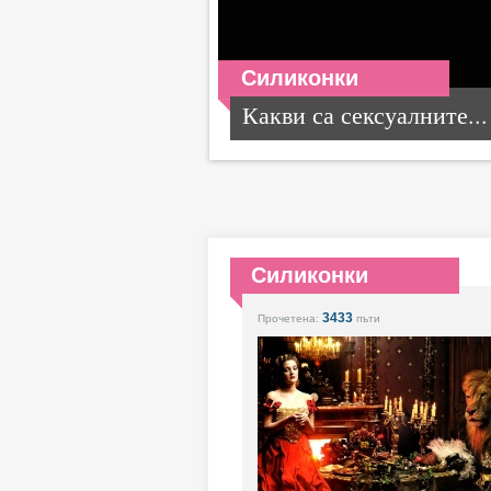
Силиконки
Какви са сексуалните...
Силиконки
3433
Прочетена:
пъти