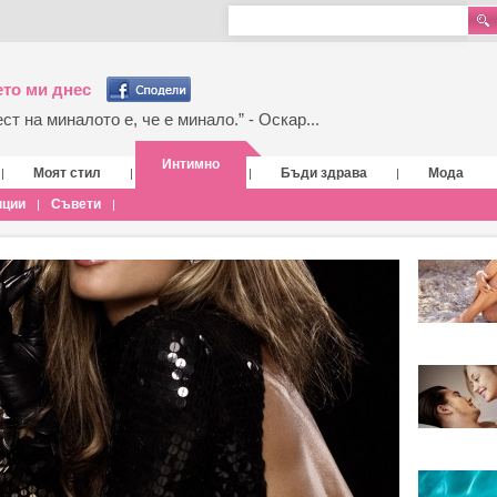
то ми днес
т на миналото е, че е минало.” - Оскар...
Интимно
Моят стил
Бъди здрава
Мода
|
|
|
|
нции
Съвети
|
|