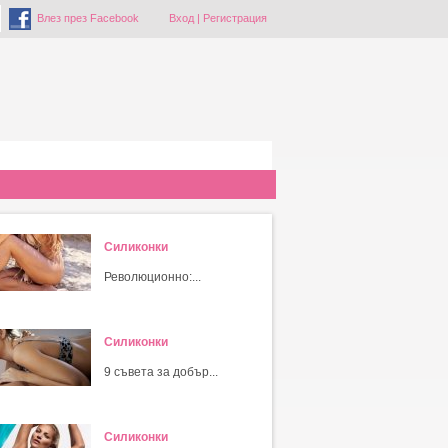
Влез през Facebook
Вход
|
Регистрация
Силиконки
Революционно:...
Силиконки
9 съвета за добър...
Силиконки