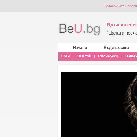
Красавицата и звяра
Вдъхновение
“Цялата прелес
Начало
Бъди красива
|
Пози
Ти и той
Силиконки
Тенде
|
|
|