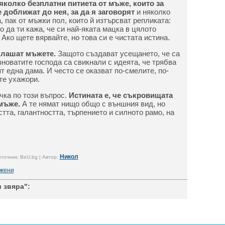
яколко безплатни питиета от мъже, които за
е доближат до нея, за да я заговорят
и няколко
 пак от мъжки пол, които й изтърсват репликата:
 да ти кажа, че си най-яката мацка в цялото
 Ако щете вярвайте, но това си е чистата истина.
плашат мъжете.
Защото създават усещането, че са
зноватите господа са свикнали с идеята, че трябва
ят една дама. И често се оказват по-смелите, по-
те ухажори.
чка по този въпрос.
Истината е, че съкровищата
 мъже.
А те нямат нищо общо с външния вид, но
тта, галантността, търпението и силното рамо, на
Никол
точник: BeU.bg | Автор:
 жени
 звяра":