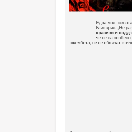
Една моя позната
България. „Не ра
красиви и поддъ
че не са особено
шкембета, не се обличат стил