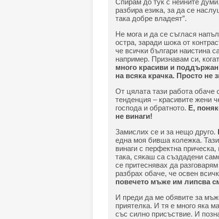
Спирам до тук с нейните думи.
разбира езика, за да се наслу
така добре владеят”.
Не мога и да се съглася напъл
остра, заради шока от контраст
че всички българи наистина с
например. Признавам си, когат
много красиви и поддържан
на всяка крачка. Просто не 
От цялата тази работа обаче 
тенденция – красивите жени че
господа и обратното.
Е, поняк
не винаги!
Замислих се и за нещо друго.
една моя бивша колежка. Тази
винаги с перфектна прическа, 
така, сякаш са създадени само
се притеснявах да разговарям
разбрах обаче, че освен всичк
повечето мъже им липсва см
И преди да ме обявите за мъж
приятелка. И тя е много яка м
със силно присъствие. И позна