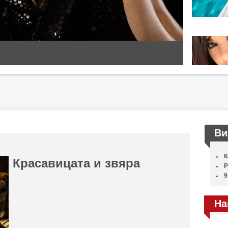
Ви
К
Красавицата и звяра
Р
9
На