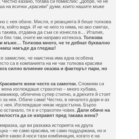
 Честно казано, тогава си помислих: „Добре, че не
ша на всички „красиви” думи, които нашите мъже
но с нея обаче. Мисля, е реакцията й беше толкова
а, който видя. И не че него го няма, но ако смятах,
а такива, отдавна да съм се изнесла в… Италия,
о бях там, очите ми направо изтекоха.
Толкова
и мъже… Толкова много, че те дебнат буквално
знаеш накъде да гледаш!
се замислих, че наистина има една особена
сто са в компанията на не чак толкова красиви
ога силно влияние оказва и факторът пари, но
Красивите жени често са самотни.
Спомням си
 жена изглеждаше страхотно – много хубава,
маникюр, облечена супер стилно, а дрехите й стоят
 за нея. Обаче сама! Честно, в началото дори и аз
 с нея. Изглеждаше някак недостъпна. Бързо
о останало, тя е и страхотен човек.
Дали обаче на
елостта да се изправят пред такава жена?
емразка, ще ви разкажа историята на друга
ацка – не само красива, не само поддържана, но и
йте какво й носи тази комбинация, когато е на