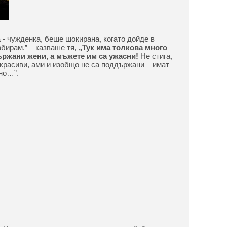
 - чужденка, беше шокирана, когато дойде в
збирам.” – казваше тя,
„Тук има толкова много
ржани жени, а мъжете им са ужасни!
Не стига,
 красиви, ами и изобщо не са поддържани – имат
но…”.