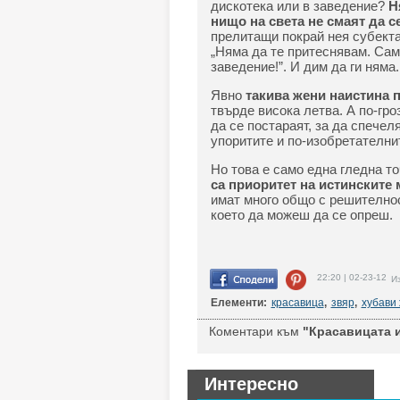
дискотека или в заведение?
Н
нищо на света не смаят да с
прелитащи покрай нея субекта,
„Няма да те притеснявам. Само
заведение!”. И дим да ги няма.
Явно
такива жени наистина 
твърде висока летва. А по-гро
да се постараят, за да спечел
упоритите и по-изобретателни
Но това е само една гледна то
са приоритет на истинските
имат много общо с решителнос
което да можеш да се опреш.
22:20 | 02-23-12
Из
Елементи:
красавица
,
звяр
,
хубави
Коментари към
"Красавицата и
Интересно