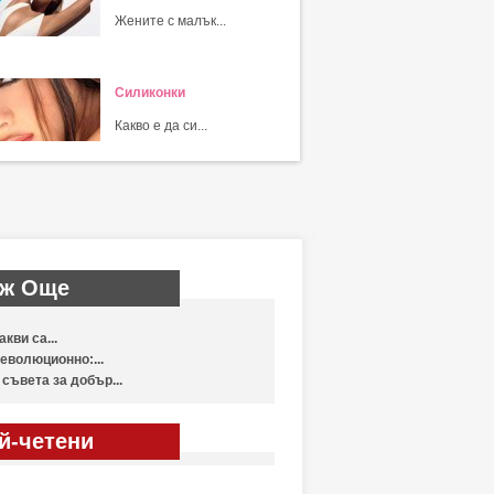
Жените с малък...
Силиконки
Какво е да си...
ж Още
акви са...
еволюционно:...
 съвета за добър...
й-четени