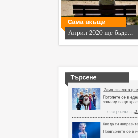
Сама вкъщи
Април 2020 ще бъде...
Търсене
„Замръзналото крал
Потопете се в едн
завладяващо крас
„З
18:28 | 11-28-13 |
Как да си направите
Превърнете се в 