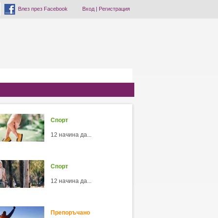
Влез през Facebook
Вход
|
Регистрация
Спорт
12 начина да...
Спорт
12 начина да...
Препоръчано