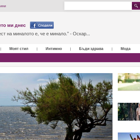
вини
то ми днес
т на миналото е, че е минало.” - Оскар...
Моят стил
Интимно
Бъди здрава
Мода
|
|
|
|