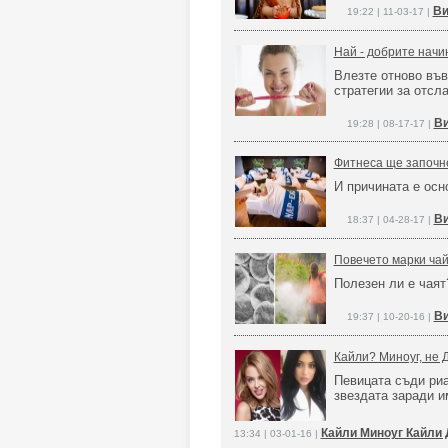
Ви
19:22 | 11-03-17 |
Най - добрите начи
Влезте отново във
стратегии за отсл
Ви
19:28 | 08-17-17 |
Фитнеса ще започне
И причината е осн
Ви
18:37 | 04-28-17 |
Повечето марки ча
Полезен ли е чаят
Ви
19:37 | 10-20-16 |
Кайли? Миноуг, не
Певицата съди ри
звездата заради и
Кайли Миноуг Кайли
13:34 | 03-01-16 |