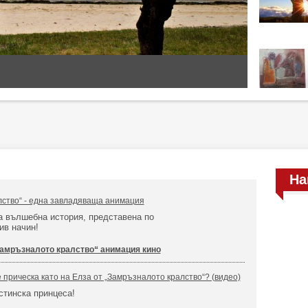
На
ство“ - една завладяваща анимация
а вълшебна история, представена по
ив начин!
амръзналото кралство“ анимация кино
 прическа като на Елза от „Замръзналото кралство“? (видео)
истинска принцеса!