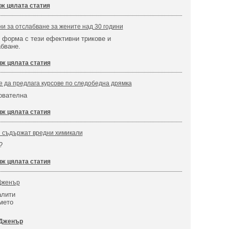
ж цялата статия
ни за отслабване за жените над 30 години
 форма с тези ефективни трикове и
абване.
ж цялата статия
 да предлага курсове по следобедна дрямка
ователна
ж цялата статия
й съдържат вредни химикали
?
ж цялата статия
 Дженър
алити
мето
 Дженър