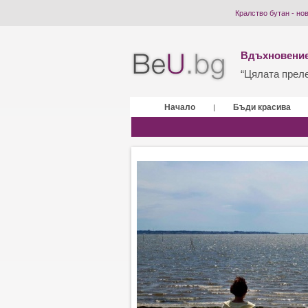
Кралство бутан - но
Вдъхновение
“Цялата прелес
Начало
Бъди красива
|