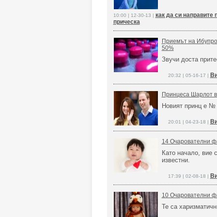
как да си направите 
10:00 | 12-30-13 |
прическа
Приемът на Ибупроф
50%
Звучи доста прит
Ви
20:32 | 05-16-17 |
Принцеса Шарлот вл
Новият принц е № 
Ви
20:01 | 04-23-18 |
14 Очарователни фа
Като начало, вие 
известни.
Ви
17:39 | 02-08-18 |
10 Очарователни ф
Те са харизматичн