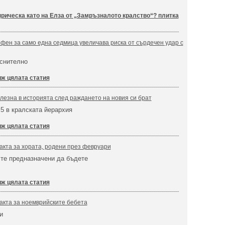
прическа като на Елза от „Замръзналото кралство“? плитка
ен за само една седмица увеличава риска от сърдечен удар с
еснително
ж цялата статия
езна в историята след раждането на новия си брат
5 в кралската йерархия
ж цялата статия
кта за хората, родени през февруари
сте предназначени да бъдете
ж цялата статия
акта за ноемврийските бебета
и