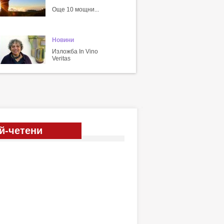
Още 10 мощни...
Новини
Изложба In Vino
Veritas
й-четени