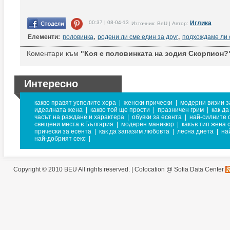
00:37 | 08-04-13
Иглика
Източник: BeU | Автор:
Елементи:
половинка
,
родени ли сме един за друг
,
подхождаме ли 
Коментари към
"Коя е половинката на зодия Скорпион?
Интересно
какво правят успелите хора
|
женски прически
|
модерни визии з
идеалната жена
|
какво той ще прости
|
празничен грим
|
как да
часът на раждане и характера
|
обувки за есента
|
най-силните
свещени места в България
|
модерен маникюр
|
какъв тип жена 
прически за есента
|
как да запазим любовта
|
лесна диета
|
на
най-добрият секс
|
Copyright © 2010 BEU All rights reserved. |
Colocation @ Sofia Data Center