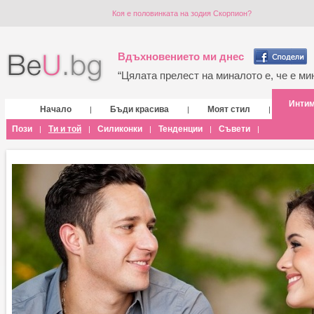
Коя е половинката на зодия Скорпион?
Вдъхновението ми днес
“Цялата прелест на миналото е, че е мин
Инти
Начало
Бъди красива
Моят стил
|
|
|
Пози
Ти и той
Силиконки
Тенденции
Съвети
|
|
|
|
|