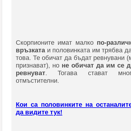
Скорпионите имат малко
по-различ
връзката
и половинката им трябва да
това. Те обичат да бъдат ревнувани (
признават), но
не обичат да им се д
ревнуват
. Тогава стават мн
отмъстителни.
Кои са половинките на останалит
да видите тук!