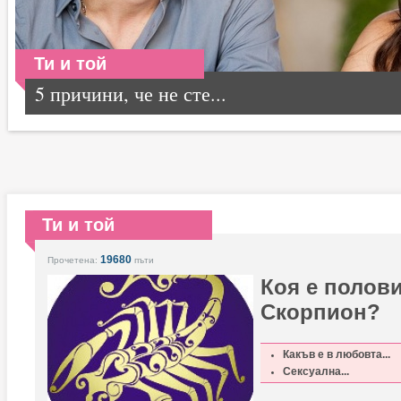
Ти и той
5 причини, че не сте...
Ти и той
19680
Прочетена:
пъти
Коя е полови
Скорпион?
Какъв е в любовта...
Сексуална...