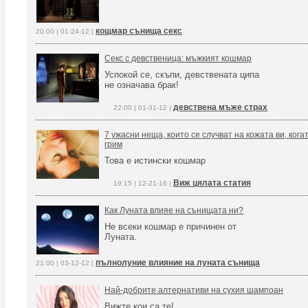
кощмар сънища секс
20:00 | 01-24-12 |
Секс с девственица: мъжкият кошмар
Успокой се, скъпи, девствената ципа
не означава брак!
девствена мъже страх
22:00 | 01-31-12 |
7 ужасни неща, които се случват на кожата ви, кога
грим
Това е истински кошмар
Виж цялата статия
19:15 | 12-21-16 |
Как Луната влияе на сънищата ни?
Не всеки кошмар е причинен от
Луната.
пълнолуние влияние на луната сънища
21:00 | 03-12-12 |
Най-добрите алтернативи на сухия шампоан
Вижте кои са те!