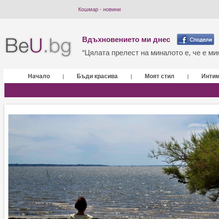
Кошмар - новини
Вдъхновението ми днес
“Цялата прелест на миналото е, че е мин
Начало
Бъди красива
Моят стил
Инти
|
|
|