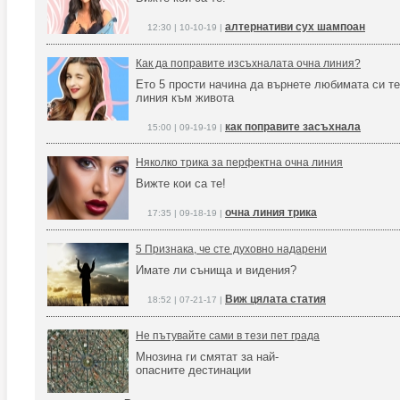
алтернативи сух шампоан
12:30 | 10-10-19 |
Как да поправите изсъхналата очна линия?
Ето 5 прости начина да върнете любимата си т
линия към живота
как поправите засъхнала
15:00 | 09-19-19 |
Няколко трика за перфектна очна линия
Вижте кои са те!
очна линия трика
17:35 | 09-18-19 |
5 Признака, че сте духовно надарени
Имате ли сънища и видения?
Виж цялата статия
18:52 | 07-21-17 |
Не пътувайте сами в тези пет града
Мнозина ги смятат за най-
опасните дестинации