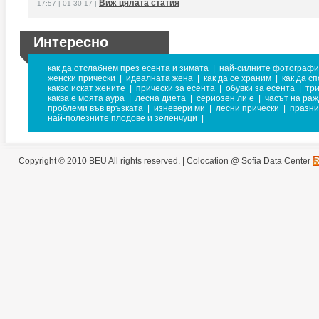
Виж цялата статия
17:57 | 01-30-17 |
Интересно
как да отслабнем през есента и зимата
|
най-силните фотограф
женски прически
|
идеалната жена
|
как да се храним
|
как да с
какво искат жените
|
прически за есента
|
обувки за есента
|
тр
каква е моята аура
|
лесна диета
|
сериозен ли е
|
часът на раж
проблеми във връзката
|
изневери ми
|
лесни прически
|
празни
най-полезните плодове и зеленчуци
|
Copyright © 2010 BEU All rights reserved. |
Colocation @ Sofia Data Center