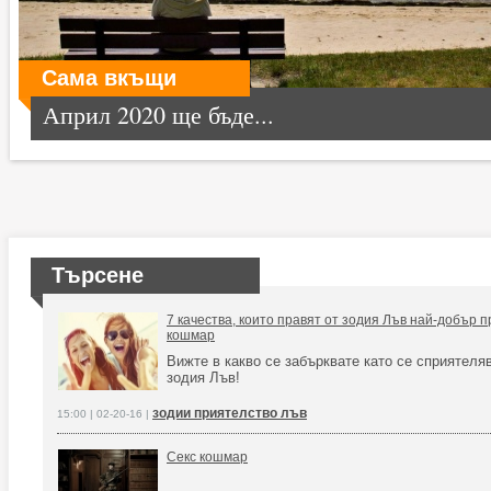
Сама вкъщи
Април 2020 ще бъде...
Търсене
7 качества, които правят от зодия Лъв най-добър п
кошмар
Вижте в какво се забърквате като се сприятеля
зодия Лъв!
зодии приятелство лъв
15:00 | 02-20-16 |
Секс кошмар