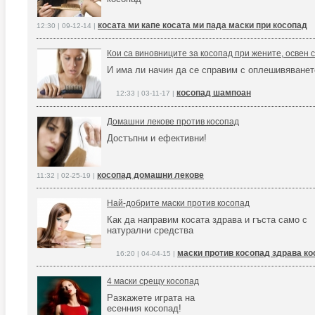
косата ми капе косата ми пада маски при косопад
12:30 | 09-12-14 |
Кои са виновниците за косопад при жените, освен 
И има ли начин да се справим с оплешивяванет
косопад шампоан
12:33 | 03-11-17 |
Домашни лекове против косопад
Достъпни и ефективни!
косопад домашни лекове
11:32 | 02-25-19 |
Най-добрите маски против косопад
Как да направим косата здрава и гъста само с
натурални средства
маски против косопад здрава ко
16:20 | 04-04-15 |
4 маски срещу косопад
Разкажете играта на
есенния косопад!