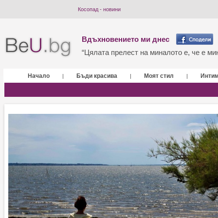
Косопад - новини
Вдъхновението ми днес
“Цялата прелест на миналото е, че е мин
Начало
Бъди красива
Моят стил
Инти
|
|
|