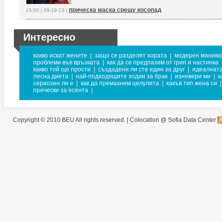
прическа маска срещу косопад
15:00 | 09-19-13 |
Интересно
какво искат жените
|
защо се разделят хората
|
модерен маник
проблеми във връзката
|
как да се предпазим от грип и настинка
какво той ще прости
|
създадени ли сте един за друг
|
идеалнат
лесна диета
|
най-подходящите зодии за брак
|
изневери ми
|
к
сериозен ли е
|
как да премахнем целулита
|
какъв тип жена си
|
прически за есента
|
Copyright © 2010 BEU All rights reserved. |
Colocation @ Sofia Data Center