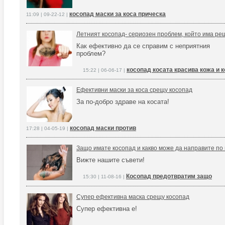
косопад маски за коса прическа
11:09 | 09-22-12 |
Летният косопад- сериозен проблем, който има р
Как ефективно да се справим с неприятния
проблем?
косопад косата красива кожа и 
15:22 | 06-06-17 |
Ефективни маски за коса срещу косопад
За по-добро здраве на косата!
косопад маски против
17:28 | 04-05-19 |
Защо имате косопад и какво може да направите по
Вижте нашите съвети!
Косопад предотвратим защо
15:30 | 11-08-16 |
Супер ефективна маска срещу косопад
Супер ефективна е!