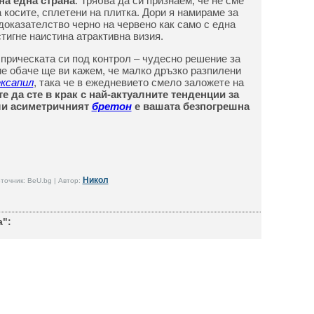
на една страна
. Трябва да си признаем, че не сме
 косите, сплетени на плитка. Дори я намираме за
доказателство черно на червено как само с една
тигне наистина атрактивна визия.
прическата си под контрол – чудесно решение за
е обаче ще ви кажем, че малко дръзко разпилени
ексапил
, така че в ежедневието смело заложете на
те да сте в крак с най-актуалните тенденции за
или асиметричният
бретон
е вашата безпогрешна
Никол
точник: BeU.bg | Автор:
а":