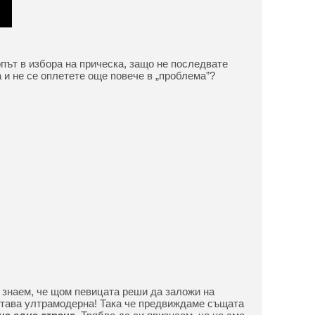
опът в избора на прическа, защо не последвате
 и не се оплетете още повече в „проблема”?
т знаем, че щом певицата реши да заложи на
става ултрамодерна! Така че предвиждаме същата