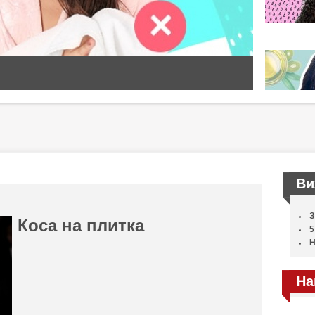
Ви
З
Коса на плитка
5
Н
На