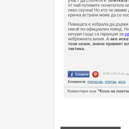
участ да сполети и
плитката 
от най-големите почитатели на
леко скучна! Но ето че имаме 
крачка встрани може да се пос
Певицата е избрала да държи 
някой по-официален повод. Ни
кичури също са гаранция за
с
небрежната визия. А
ако иска
този сезон, значи правият 
тактика
.
12:54 | 05-13-11
Из
Елементи:
прическа
,
плитка
,
коса
Коментари към
"Коса на плитк