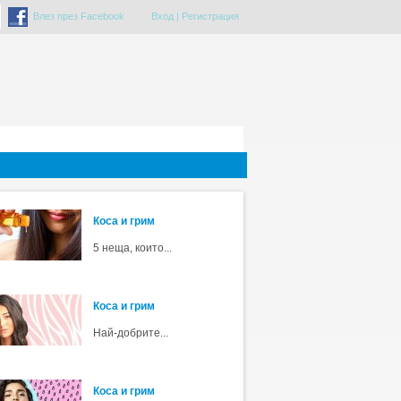
Влез през Facebook
Вход
|
Регистрация
Коса и грим
5 неща, които...
Коса и грим
Най-добрите...
Коса и грим