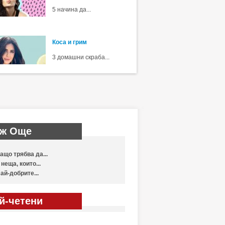
5 начина да...
Коса и грим
3 домашни скраба...
ж Още
ащо трябва да...
 неща, които...
ай-добрите...
й-четени