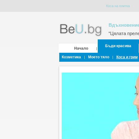
Коса на плитка
Вдъхновение
“Цялата прелес
Бъди красива
Начало
|
Козметика
Моето тяло
Коса и грим
|
|