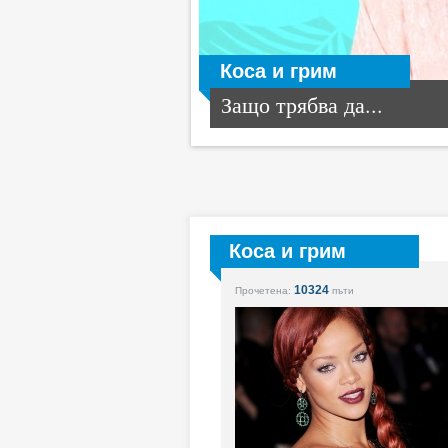
Коса и грим
Защо трябва да...
Коса и грим
10324
Прочетена:
пъти