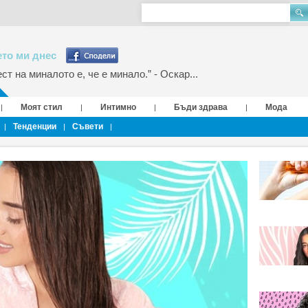
то ми днес
т на миналото е, че е минало.” - Оскар...
Моят стил
Интимно
Бъди здрава
Мода
|
|
|
|
Тенденции
Съвети
|
|
|