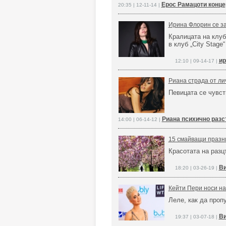
Ерос Рамацоти конце
20:35 | 12-11-14 |
Ирина Флорин се за
Кралицата на клуб
в клуб „City Stage“
ир
12:10 | 09-14-17 |
Риана страда от ли
Певицата се чувст
Риана психично разс
14:00 | 06-14-12 |
15 смайващи празни
Красотата на разц
Ви
18:20 | 03-26-19 |
Кейти Пери носи на
Леле, как да проп
Ви
19:37 | 03-07-18 |