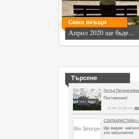
Сама вкъщи
Април 2020 ще бъде...
Търсене
Петър Петров облич
Постижение!
м
21:00 | 12-20-14 |
СЛАТКАРИСТИКА с к
Ще видим най-кол
хоп изпълнител