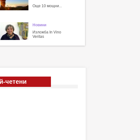
Още 10 мощни...
Новини
Изложба In Vino
Veritas
й-четени