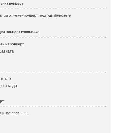
зика концерт
ел за отменен концерт подлуди феновете
ел концерт извинение
ен на концерт
бавната
 лятото
остта да
рт
 у нас през 2015