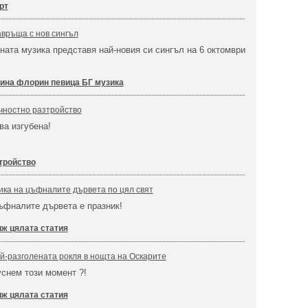
рт
връща с нов сингъл
ната музика представя най-новия си сингъл на 6 октомври
ина флорин певица БГ музика
чностно разтройство
ва изгубена!
тройство
ка на цъфналите дървета по цял свят
ъфналите дървета е празник!
ж цялата статия
й-разголената рокля в нощта на Оскарите
уснем този момент ?!
ж цялата статия