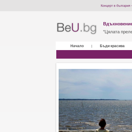
Концерт в българия 
Вдъхновение
“Цялата прелес
Начало
Бъди красива
|