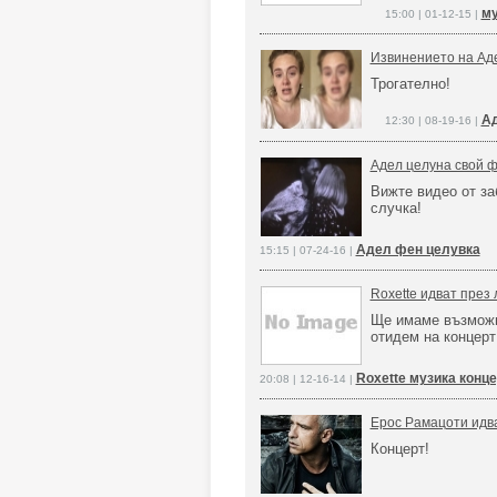
му
15:00 | 01-12-15 |
Извинението на Ад
Трогателно!
Ад
12:30 | 08-19-16 |
Адел целуна свой ф
Вижте видео от за
случка!
Адел фен целувка
15:15 | 07-24-16 |
Roxette идват през
Ще имаме възможн
отидем на концерт
Roxette музика конце
20:08 | 12-16-14 |
Ерос Рамацоти идва
Концерт!