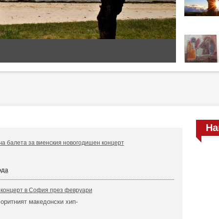
На
а балета за виенския новогодишен концерт
ода
онцерт в София през февруари
оритният македонски хип-