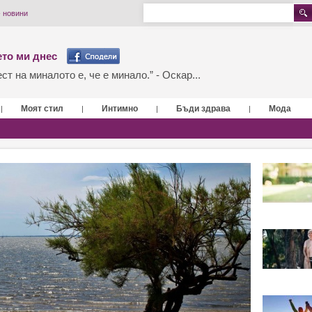
- новини
то ми днес
т на миналото е, че е минало.” - Оскар...
Моят стил
Интимно
Бъди здрава
Мода
|
|
|
|