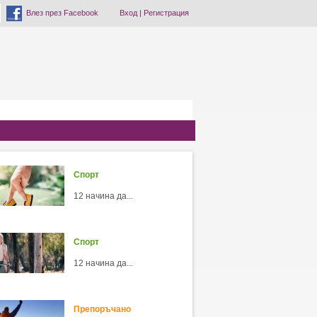
Влез през Facebook
Вход
|
Регистрация
Спорт
12 начина да...
Спорт
12 начина да...
Препоръчано