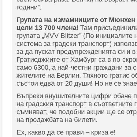
години”.
Групата на измамниците от Мюнхен 
цели 13 700 члена
! Там присъединил
групата „MVV Blitzer” (По инициалите 
система за градски транспорт) използ
за да пускат предупрежденията си и в T
Гратисджиите от Хамбург са в по-скро
само 6300, а най-честни граждани за с
жителите на Берлин. Тяхното гратис 
състои едва от 20 души! Но не се знае
Въпреки внушителните цифри обаче п
на градския транспорт в съответните 
съмняват, че подобни акции ще се от
на продажбата на билети.
Ех, какво да се прави – криза е!