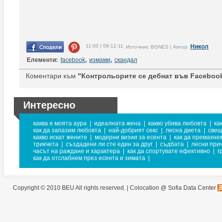
11:00 | 08-12-11
Никол
Източник: BGNES | Автор:
Елементи:
facebook
,
измами
,
скандал
Коментари към
"Контрольорите се дебнат във Facebook
Интересно
каква е моята аура
|
идеалната жена
|
какво убива любовта
|
ка
как да запазим любовта
|
най-добрият секс
|
лесна диета
|
свещ
какво искат жените
|
модерни визии за есента
|
как да премахне
трикчета
|
създадени ли сте един за друг
|
съдбата
|
лесни при
часът на раждане и характера
|
как да спортувате ефективно
|
г
как да отслабнем през есента и зимата
|
Copyright © 2010 BEU All rights reserved. |
Colocation @ Sofia Data Center