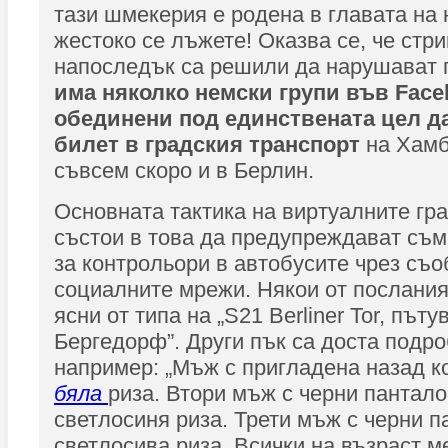
тази шмекерия е родена в главата на 
жестоко се лъжете! Оказва се, че стр
напоследък са решили да нарушават 
има няколко немски групи във Face
обединени под единствената цел д
билет в градския транспорт
на Хамб
съвсем скоро и в Берлин.
Основната тактика на виртуалните гр
състои в това да предупреждават съ
за контрольори в автобусите чрез съ
социалните мрежи. Някои от посланият
ясни от типа на „S21 Berliner Tor, пъту
Бергедорф”. Други пък са доста подро
например: „Мъж с пригладена назад ко
бяла
риза. Втори мъж с черни пантало
светлосиня риза. Трети мъж с черни п
светлосива риза. Всички на възраст м