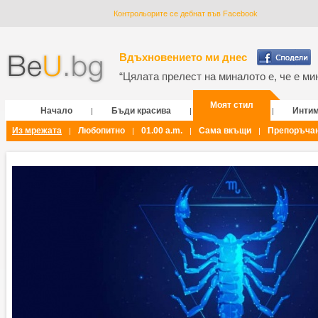
Контрольорите се дебнат във Facebook
Вдъхновението ми днес
“Цялата прелест на миналото е, че е мин
Моят стил
Начало
Бъди красива
Инти
|
|
|
Из мрежата
Любопитно
01.00 a.m.
Сама вкъщи
Препоръча
|
|
|
|