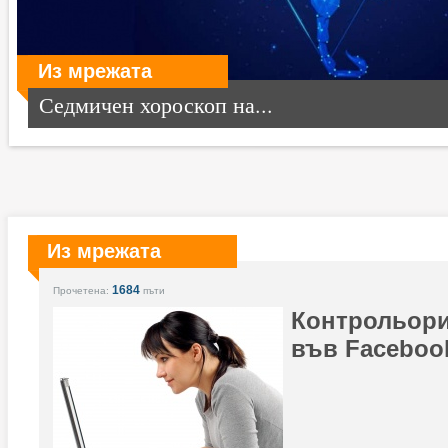
Из мрежата
Седмичен хороскоп на...
Из мрежата
1684
Прочетена:
пъти
Контрольори
във Faceboo