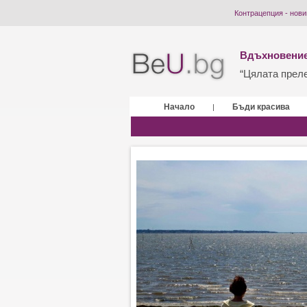
Контрацепция - нови
Вдъхновение
“Цялата прелес
Начало
Бъди красива
|