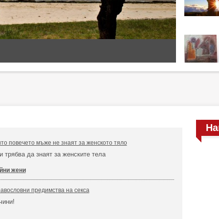
На
ито повечето мъже не знаят за женското тяло
и трябва да знаят за женските тела
йни жени
равословни предимства на секса
чини!