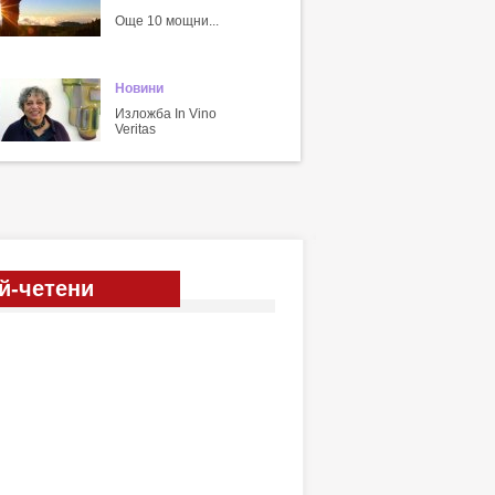
Още 10 мощни...
Новини
Изложба In Vino
Veritas
й-четени