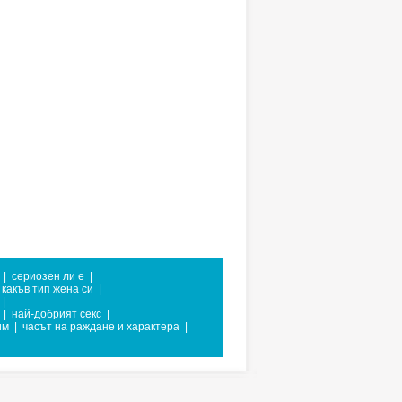
|
сериозен ли е
|
какъв тип жена си
|
|
|
най-добрият секс
|
им
|
часът на раждане и характера
|