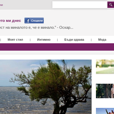
ни
то ми днес
т на миналото е, че е минало.” - Оскар...
Моят стил
Интимно
Бъди здрава
Мода
|
|
|
|