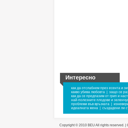
Интересно
как да отслабнем през есента и з
какво убива любовта
|
защо се ра
как да се предпазим от грип и нас
най-полезните плодове и зеленчу
проблеми във връзката
|
изневер
идеалната жена
|
създадени ли с
Copyright © 2010 BEU All rights reserved. |