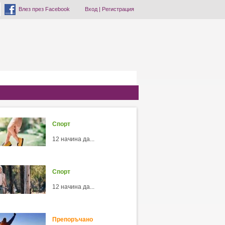
Влез през Facebook
Вход
|
Регистрация
Спорт
12 начина да...
Спорт
12 начина да...
Препоръчано