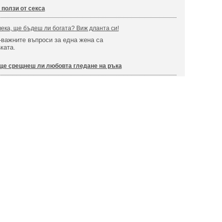
 ползи от секса
ка, ще бъдеш ли богата? Виж дланта си!
-важните въпроси за една жена са
ката.
ще срещнеш ли любовта гледане на ръка