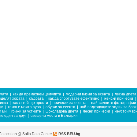
имата
|
как да премахнем целулита
|
модерни визии за есента
|
лесна диета
зделят хората
|
съдбата
|
как да спортувате ефективно
|
женски прически
|
тинка
|
какво той ще прости
|
прически за есента
|
най-силните фотографии
ци
|
каква е моята аура
|
обувки за есента
|
най-подходящите зодии за брак
и ми
|
грижи за устните
|
шоколадова диета
|
лесни прически
|
неустоим гр
те един за друг
|
свещени места в България
|
Colocation @ Sofia Data Center
RSS BEU.bg