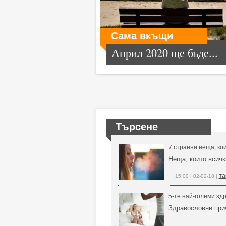
Сама вкъщи
Април 2020 ще бъде...
Търсене
7 странни неща, ко
Неща, които всичк
та
15:00 | 02-02-18 |
5-те най-големи зд
Здравословни при