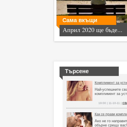
Сама вкъщи
Април 2020 ще бъде...
Търсене
Комплимент за устни
Най-успешните сва
комплимент за уст
св
19:00 | 11-10-11 |
Как се прави компл
Ако не го направи
обърне срещу вас