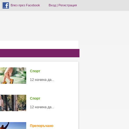
Влез през Facebook
Вход
|
Регистрация
Спорт
12 начина да...
Спорт
12 начина да...
Препоръчано