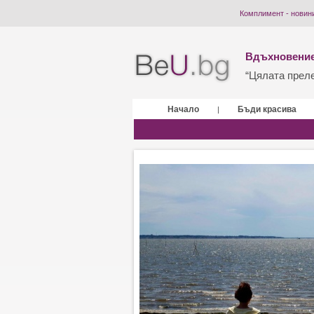
Комплимент - новин
Вдъхновение
“Цялата прелес
Начало
Бъди красива
|