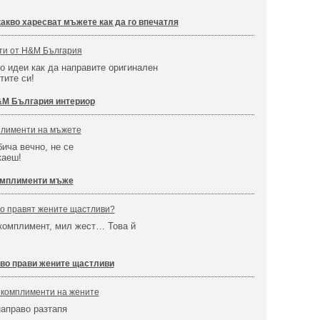
акво харесват мъжете как да го впечатля
ти от H&M България
 идеи как да направите оригинален
тите си!
M България интериор
лименти на мъжете
бича вечно, не се
каеш!
омплименти мъже
то правят жените щастливи?
 комплимент, мил жест… Това й
во прави жените щастливи
 комплименти на жените
аправо разтапя