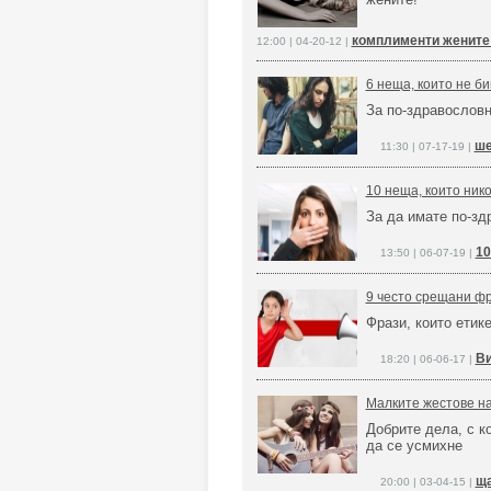
комплименти жените
12:00 | 04-20-12 |
6 неща, които не би
За по-здравословн
ше
11:30 | 07-17-19 |
10 неща, които нико
За да имате по-зд
10
13:50 | 06-07-19 |
9 често срещани фр
Фрази, които етик
Ви
18:20 | 06-06-17 |
Малките жестове на
Добрите дела, с к
да се усмихне
ща
20:00 | 03-04-15 |