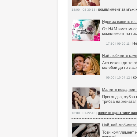
комплимент за мъж к
18:00 | 08-30-13 |
Идеи за вашите гос
От H&M имат много
комплимент на гос
H&
17:30 | 09-29-11 |
Най-любимите комп
Ако искаш да те о
колебай да го лас
к
09:00 | 10-04-12 |
Малките неща, кои
Прегръдка, хубав
трябва на жената!
жените щастливи как
13:00 | 01-22-13 |
Най, най-любимите
Този комплимент н
жените!