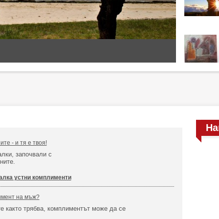
На
те - и тя е твоя!
лки, започвали с
ните.
алка устни комплименти
имент на мъж?
те както трябва, комплиментът може да се
!