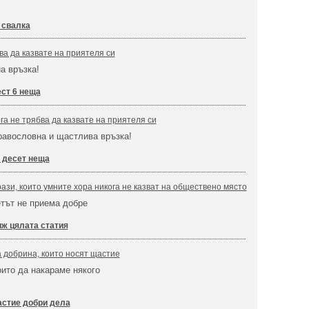
 свалка
ва да казвате на приятеля си
а връзка!
ст 6 неща
га не трябва да казвате на приятеля си
равословна и щастлива връзка!
 десет неща
ази, които умните хора никога не казват на обществено място
етът не приема добре
ж цялата статия
 добрина, които носят щастие
оито да накараме някого
стие добри дела