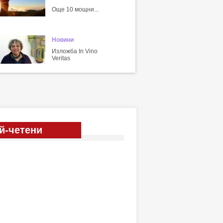
Още 10 мощни...
Новини
Изложба In Vino
Veritas
й-четени